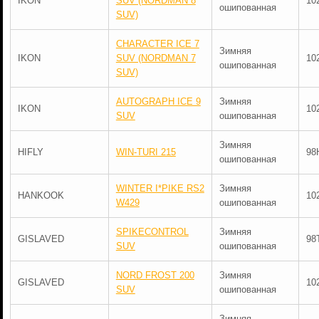
IKON
SUV (NORDMAN 8
10
ошипованная
SUV)
CHARACTER ICE 7
Зимняя
IKON
SUV (NORDMAN 7
10
ошипованная
SUV)
AUTOGRAPH ICE 9
Зимняя
IKON
10
SUV
ошипованная
Зимняя
HIFLY
WIN-TURI 215
98
ошипованная
WINTER I*PIKE RS2
Зимняя
HANKOOK
10
W429
ошипованная
SPIKECONTROL
Зимняя
GISLAVED
98
SUV
ошипованная
NORD FROST 200
Зимняя
GISLAVED
10
SUV
ошипованная
Зимняя