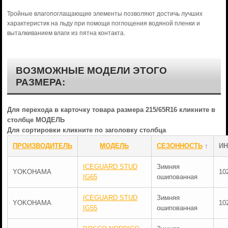
Тройные влагопоглащающие элементы позволяют достичь лучших
характеристик на льду при помощи поглощения водяной пленки и
выталкиванием влаги из пятна контакта.
ВОЗМОЖНЫЕ МОДЕЛИ ЭТОГО
РАЗМЕРА:
Для перехода в карточку товара размера 215/65R16 кликните в
столбце МОДЕЛЬ
Для сортировки кликните по заголовку столбца
ПРОИЗВОДИТЕЛЬ
МОДЕЛЬ
СЕЗОННОСТЬ
↑
ИН
ICEGUARD STUD
Зимняя
YOKOHAMA
10
IG65
ошипованная
ICEGUARD STUD
Зимняя
YOKOHAMA
10
IG55
ошипованная