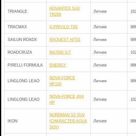
ADVANTEX SUV
TRIANGLE
Летняя
10
TR259
TRACMAX
X-PRIVILO TX5
Летняя
98
SAILUN ROADX
RXQUEST H/T01
Летняя
98
ROADCRUZA
RA7000 X/T
Летняя
10
PIRELLI FORMULA
ENERGY
Летняя
98
NOVA-FORCE
LINGLONG LEAO
Летняя
98
HP100
NOVA-FORCE 4X4
LINGLONG LEAO
Летняя
10
HP
NORDMAN S2 SUV
IKON
(CHARACTER AQUA
Летняя
98
SUV)