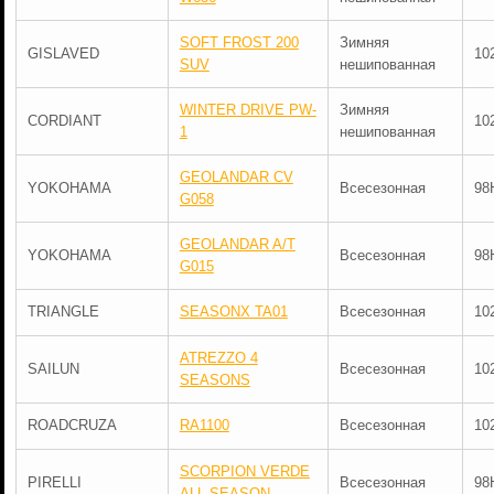
SOFT FROST 200
Зимняя
GISLAVED
10
SUV
нешипованная
WINTER DRIVE PW-
Зимняя
CORDIANT
10
1
нешипованная
GEOLANDAR CV
YOKOHAMA
Всесезонная
98
G058
GEOLANDAR A/T
YOKOHAMA
Всесезонная
98
G015
TRIANGLE
SEASONX TA01
Всесезонная
10
ATREZZO 4
SAILUN
Всесезонная
10
SEASONS
ROADCRUZA
RA1100
Всесезонная
10
SCORPION VERDE
PIRELLI
Всесезонная
98
ALL-SEASON