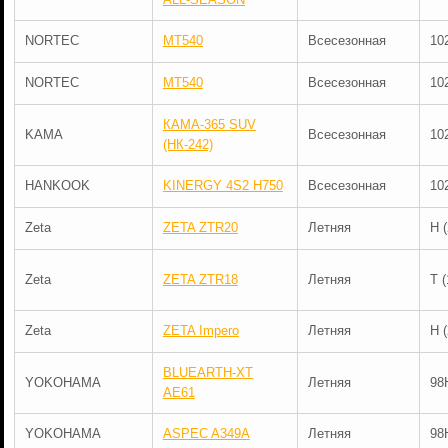
NORTEC
MT540
Всесезонная
10
NORTEC
MT540
Всесезонная
10
КАМА-365 SUV
KAMA
Всесезонная
10
(НК-242)
HANKOOK
KINERGY 4S2 H750
Всесезонная
10
Zeta
ZETA ZTR20
Летняя
H 
Zeta
ZETA ZTR18
Летняя
T 
Zeta
ZETA Impero
Летняя
H 
BLUEARTH-XT
YOKOHAMA
Летняя
98
AE61
YOKOHAMA
ASPEC A349A
Летняя
98