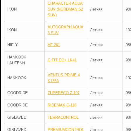
CHARACTER AQUA
IKON
SUV (NORDMAN S2
Летняя
98
SUV)
AUTOGRAPH AQUA
IKON
Летняя
10
3 SUV
HIFLY
HF-261
Летняя
98
HANKOOK
G FIT EQ+ LK41
Летняя
98
LAUFENN
VENTUS PRIME 4
HANKOOK
Летняя
10
K135A
GOODRIDE
ZUPERECO Z-107
Летняя
98
GOODRIDE
RIDEMAX G-118
Летняя
98
GISLAVED
TERRACONTROL
Летняя
98
GISLAVED
PREMIUMCONTROL
Летняя
98