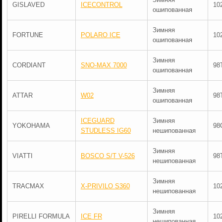
GISLAVED
ICECONTROL
10
ошипованная
Зимняя
FORTUNE
POLARO ICE
10
ошипованная
Зимняя
CORDIANT
SNO-MAX 7000
98
ошипованная
Зимняя
ATTAR
W02
98
ошипованная
ICEGUARD
Зимняя
YOKOHAMA
98
STUDLESS IG60
нешипованная
Зимняя
VIATTI
BOSCO S/T V-526
98
нешипованная
Зимняя
TRACMAX
X-PRIVILO S360
10
нешипованная
Зимняя
PIRELLI FORMULA
ICE FR
10
нешипованная