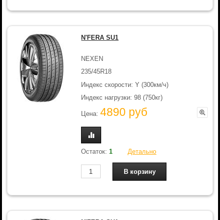
N'FERA SU1
NEXEN
235/45R18
Индекс скорости: Y (300км/ч)
Индекс нагрузки: 98 (750кг)
4890 руб
Цена:
Остаток:
1
Детально