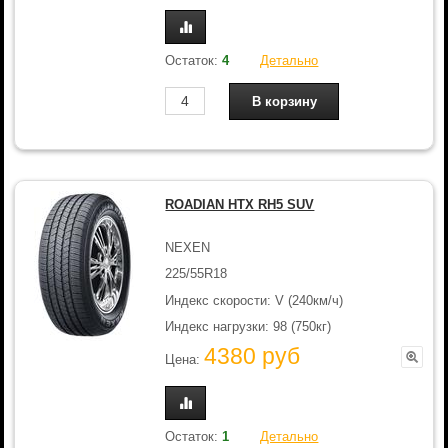
Остаток:
4
Детально
ROADIAN HTX RH5 SUV
NEXEN
225/55R18
Индекс скорости: V (240км/ч)
Индекс нагрузки: 98 (750кг)
4380 руб
Цена:
Остаток:
1
Детально