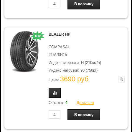
BLAZER HP
COMPASAL
215/70R15
Индекс скорости: H (210км/ч)
Индекс нагрузки: 98 (750кг)
3690 руб
Цена:
Остаток:
4
Детально