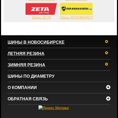
Шины ZETA
Шины ROADMARCH
ШИНЫ В НОВОСИБИРСКЕ
ЛЕТНЯЯ РЕЗИНА
ЗИМНЯЯ РЕЗИНА
ШИНЫ ПО ДИАМЕТРУ
О КОМПАНИИ
ОБРАТНАЯ СВЯЗЬ