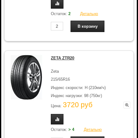
Остаток:
2
Детально
ZETA ZTR20
Zeta
215/65R16
Индекс скорости: H (210км/ч)
Индекс нагрузки: 98 (750кг)
3720 руб
Цена:
Остаток:
> 4
Детально