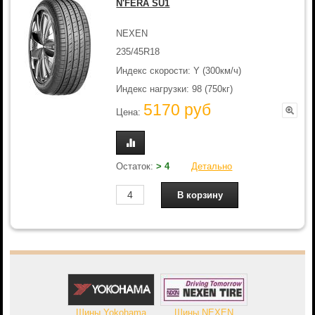
N'FERA SU1
NEXEN
235/45R18
Индекс скорости: Y (300км/ч)
Индекс нагрузки: 98 (750кг)
5170 руб
Цена:
Остаток:
> 4
Детально
Шины Yokohama
Шины NEXEN