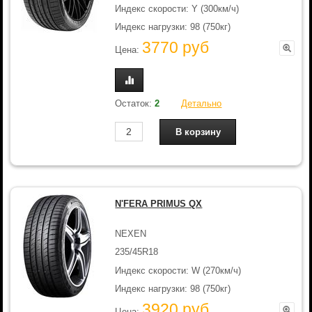
Индекс скорости: Y (300км/ч)
Индекс нагрузки: 98 (750кг)
3770 руб
Цена:
Остаток:
2
Детально
N'FERA PRIMUS QX
NEXEN
235/45R18
Индекс скорости: W (270км/ч)
Индекс нагрузки: 98 (750кг)
3920 руб
Цена: