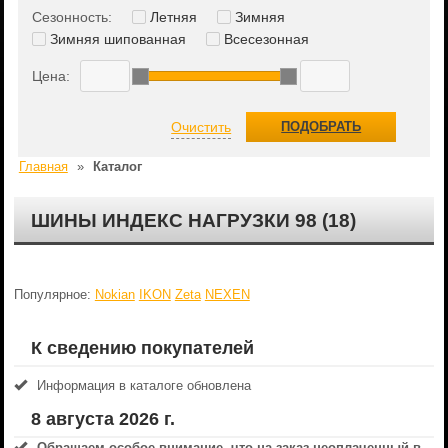
Сезонность:
Летняя
Зимняя
Зимняя шипованная
Всесезонная
Цена:
Очистить
ПОДОБРАТЬ
Главная
»
Каталог
ШИНЫ ИНДЕКС НАГРУЗКИ 98 (18)
Популярное:
Nokian
IKON
Zeta
NEXEN
К сведению покупателей
Информация в каталоге обновлена
8 августа 2026 г.
Обращаем особое внимание, что на заказ неоплаченный в