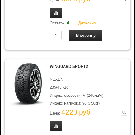
Остаток:
4
Детально
WINGUARD-SPORT2
NEXEN
235/45R18
Индекс скорости: V (240км/ч)
Индекс нагрузки: 98 (750кг)
4220 руб
Цена: