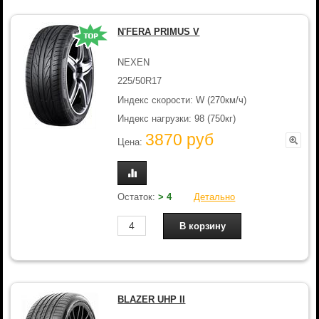
N'FERA PRIMUS V
NEXEN
225/50R17
Индекс скорости: W (270км/ч)
Индекс нагрузки: 98 (750кг)
3870 руб
Цена:
Остаток:
> 4
Детально
BLAZER UHP II