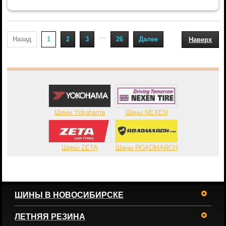
…
Назад
1
2
3
26
Далее
Наверх
Шины Yokohama
Шины NEXEN
Шины ZETA
Шины ROADMARCH
ШИНЫ В НОВОСИБИРСКЕ
ЛЕТНЯЯ РЕЗИНА