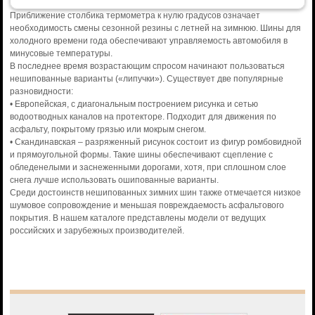
Приближение столбика термометра к нулю градусов означает
необходимость смены сезонной резины с летней на зимнюю. Шины для
холодного времени года обеспечивают управляемость автомобиля в
минусовые температуры.
В последнее время возрастающим спросом начинают пользоваться
нешипованные варианты («липучки»). Существует две популярные
разновидности:
• Европейская, с диагональным построением рисунка и сетью
водоотводных каналов на протекторе. Подходит для движения по
асфальту, покрытому грязью или мокрым снегом.
• Скандинавская – разряженный рисунок состоит из фигур ромбовидной
и прямоугольной формы. Такие шины обеспечивают сцепление с
обледенелыми и заснеженными дорогами, хотя, при сплошном слое
снега лучше использовать ошипованные варианты.
Среди достоинств нешипованных зимних шин также отмечается низкое
шумовое сопровождение и меньшая повреждаемость асфальтового
покрытия. В нашем каталоге представлены модели от ведущих
российских и зарубежных производителей.