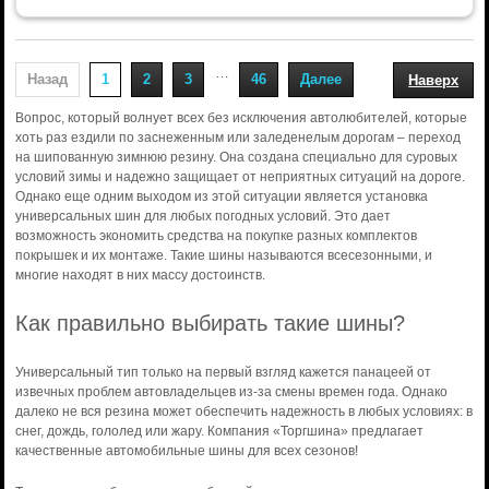
…
Назад
1
2
3
46
Далее
Наверх
Вопрос, который волнует всех без исключения автолюбителей, которые
хоть раз ездили по заснеженным или заледенелым дорогам – переход
на шипованную зимнюю резину. Она создана специально для суровых
условий зимы и надежно защищает от неприятных ситуаций на дороге.
Однако еще одним выходом из этой ситуации является установка
универсальных шин для любых погодных условий. Это дает
возможность экономить средства на покупке разных комплектов
покрышек и их монтаже. Такие шины называются всесезонными, и
многие находят в них массу достоинств.
Как правильно выбирать такие шины?
Универсальный тип только на первый взгляд кажется панацеей от
извечных проблем автовладельцев из-за смены времен года. Однако
далеко не вся резина может обеспечить надежность в любых условиях: в
снег, дождь, гололед или жару. Компания «Торгшина» предлагает
качественные автомобильные шины для всех сезонов!