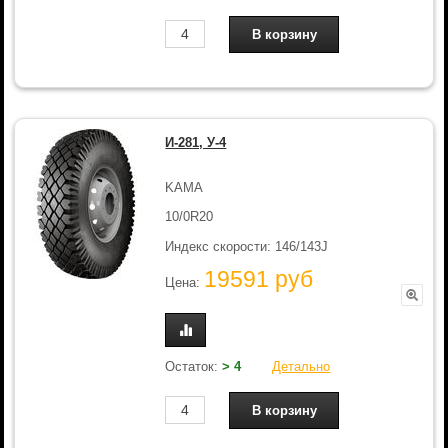
И-281, У-4
KAMA
10/0R20
Индекс скорости: 146/143J
19591 руб
Цена:
Остаток:
> 4
Детально