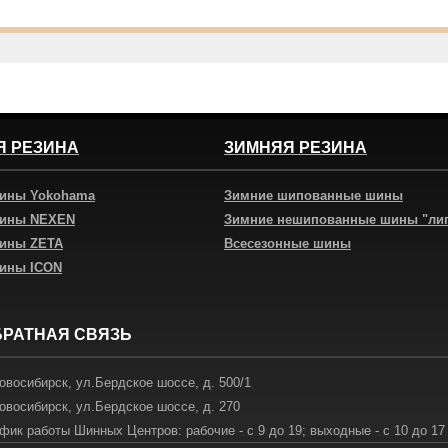
Я РЕЗИНА
ЗИМНЯЯ РЕЗИНА
шины Yokohama
Зимние шипованные шины
шины NEXEN
Зимние нешипованные шины "ли
шины ZETA
Всесезонные шины
шины ICON
БРАТНАЯ СВЯЗЬ
овосибирск
,
ул.Бердское шоссе, д. 500/1
овосибирск
,
ул.Бердское шоссе, д. 270
фик работы Шинных Центров: рабочие - с 9 до 19; выходные - с 10 до 17