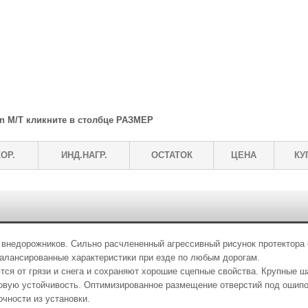
n M/T кликните в столбце РАЗМЕР
ОР.
ИНД.НАГР.
ОСТАТОК
ЦЕНА
КУ
внедорожников. Сильно расчлененный агрессивный рисунок протектора 
алансированные характеристики при езде по любым дорогам.
тся от грязи и снега и сохраняют хорошие сцепные свойства. Крупные 
овую устойчивость. Оптимизированное размещение отверстий под ошип
чности из установки.