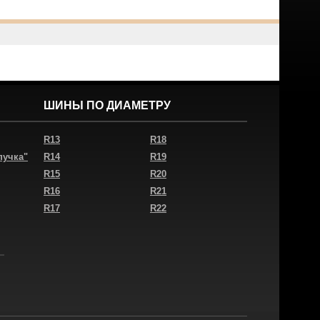
ШИНЫ ПО ДИАМЕТРУ
R13
R18
пучка"
R14
R19
R15
R20
R16
R21
R17
R22