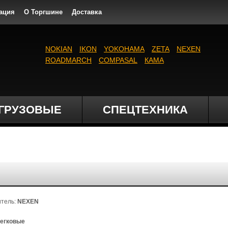
ация
О Торгшине
Доставка
NOKIAN
IKON
YOKOHAMA
ZETA
NEXEN
ROADMARCH
COMPASAL
КАМА
ГРУЗОВЫЕ
СПЕЦТЕХНИКА
итель:
NEXEN
егковые