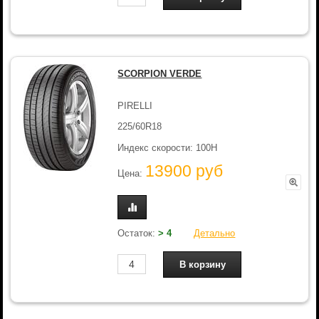
SCORPION VERDE
PIRELLI
225/60R18
Индекс скорости: 100H
13900 руб
Цена:
Остаток:
> 4
Детально