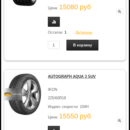
15080 руб
Цена:
Остаток:
1
Детально
AUTOGRAPH AQUA 3 SUV
IKON
225/60R18
Индекс скорости: 104H
15550 руб
Цена: