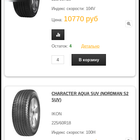
Индекс скорости: 104V
10770 руб
Цена:
Остаток:
4
Детально
CHARACTER AQUA SUV (NORDMAN S2
SUV)
IKON
225/60R18
Индекс скорости: 100H