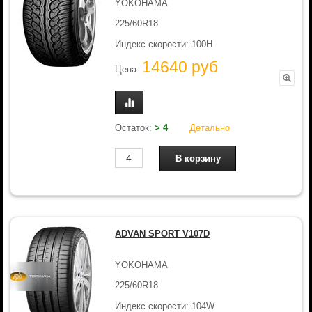
YOKOHAMA
225/60R18
Индекс скорости: 100H
14640 руб
Цена:
Остаток:
> 4
Детально
ADVAN SPORT V107D
YOKOHAMA
225/60R18
Индекс скорости: 104W