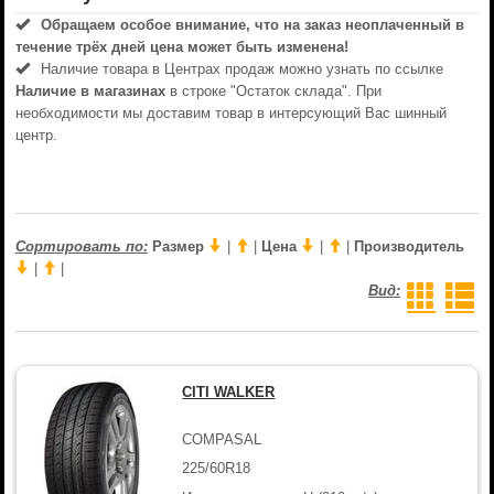
Обращаем особое внимание, что на заказ неоплаченный в
течениe трёх дней цена может быть изменена!
Наличие товара в Центрах продаж можно узнать по ссылке
Наличие в магазинах
в строке "Остаток склада". При
необходимости мы доставим товар в интерсующий Вас шинный
центр.
Сортировать по:
Размер
|
|
Цена
|
|
Производитель
|
|
Вид:
CITI WALKER
COMPASAL
225/60R18