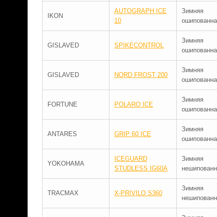
AUTOGRAPH ICE
Зимняя
IKON
10
ошипованна
Зимняя
GISLAVED
SPIKECONTROL
ошипованна
Зимняя
GISLAVED
NORD FROST 200
ошипованна
Зимняя
FORTUNE
POLARO ICE
ошипованна
Зимняя
ANTARES
GRIP 60 ICE
ошипованна
ICEGUARD
Зимняя
YOKOHAMA
STUDLESS IG60A
нешипованн
Зимняя
TRACMAX
X-PRIVILO S360
нешипованн