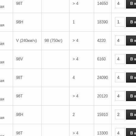
98T
> 4
14650
ая
98H
1
18390
ая
V (240км/ч)
98 (750кг)
> 4
4220
ая
98V
> 4
6160
ая
98T
4
24090
ая
98T
> 4
20120
ая
98H
2
15910
ая
98T
> 4
13300