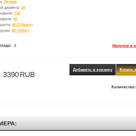
ь:
Летняя
ый диаметр:
18
рофиля:
235
рофиля:
45
орости:
W (270км/ч)
грузки:
98 (750кг)
клада:
2
Наличие в 
Добавить в корзину
Купить 
:
3390
RUB
Количество:
МЕРА: