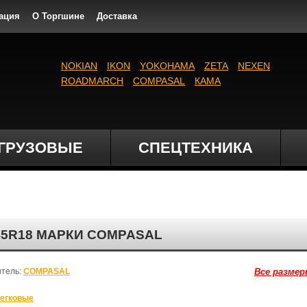
ация
О Торгшине
Доставка
NOKIAN
IKON
YOKOHAMA
ZETA
NEXEN
ROADMARCH
COMPASAL
КАМА
ГРУЗОВЫЕ
СПЕЦТЕХНИКА
/45R18 МАРКИ COMPASAL
итель:
COMPASAL
Все размер
егковые