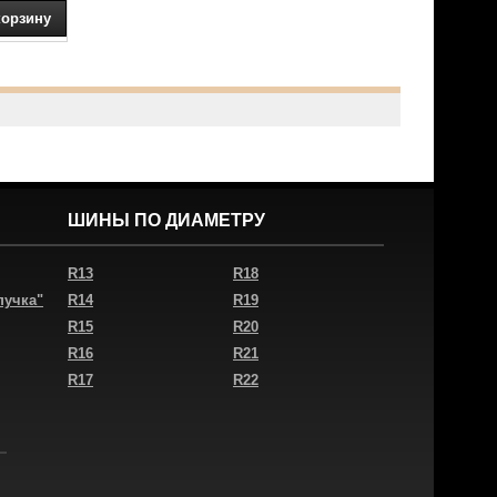
ШИНЫ ПО ДИАМЕТРУ
R13
R18
пучка"
R14
R19
R15
R20
R16
R21
R17
R22