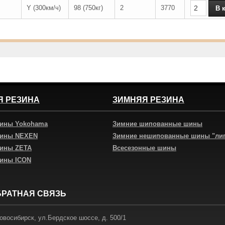
Y (300км/ч)
98 (750кг)
2
3770
Я РЕЗИНА
ЗИМНЯЯ РЕЗИНА
шины Yokohama
Зимние шипованные шины
шины NEXEN
Зимние нешипованные шины "ли
шины ZETA
Всесезонные шины
шины ICON
БРАТНАЯ СВЯЗЬ
овосибирск
,
ул.Бердское шоссе, д. 500/1