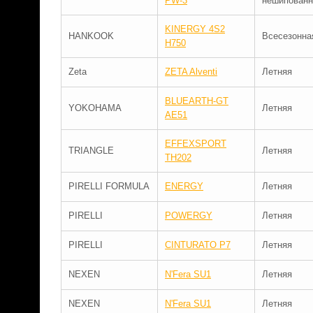
PW-3
нешипованн
KINERGY 4S2
HANKOOK
Всесезонна
H750
Zeta
ZETA Alventi
Летняя
BLUEARTH-GT
YOKOHAMA
Летняя
AE51
EFFEXSPORT
TRIANGLE
Летняя
TH202
PIRELLI FORMULA
ENERGY
Летняя
PIRELLI
POWERGY
Летняя
PIRELLI
CINTURATO P7
Летняя
NEXEN
N'Fera SU1
Летняя
NEXEN
N'Fera SU1
Летняя