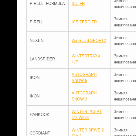
Зимняя
PIRELLI FORMULA
ICE FR
нешипованн
Зимняя
PIRELLI
ICE ZERO FR
нешипованн
Зимняя
NEXEN
WinGuard-SPORT2
нешипованн
WINTERTRAXX
Зимняя
LANDSPIDER
H/P
нешипованн
AUTOGRAPH
Зимняя
IKON
SNOW 5
нешипованн
AUTOGRAPH
Зимняя
IKON
SNOW 3
нешипованн
WINTER I*CEPT
Зимняя
HANKOOK
IZ3 W636
нешипованн
WINTER DRIVE 2
Зимняя
CORDIANT