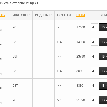
ликните в столбце МОДЕЛЬ
СТЬ
↑
ИНД. СКОР.
ИНД. НАГР.
ОСТАТОК
ЦЕНА
КУПИ
98T
> 4
17400
я
98T
> 4
14050
я
98H
> 4
23790
я
98T
> 4
8030
я
98T
> 4
8360
я
98T
> 4
21890
я