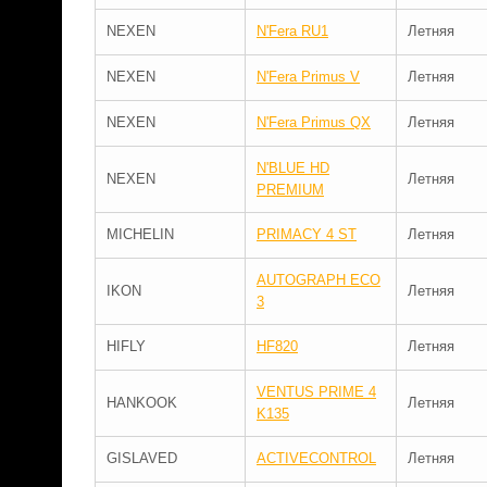
NEXEN
N'Fera RU1
Летняя
NEXEN
N'Fera Primus V
Летняя
NEXEN
N'Fera Primus QX
Летняя
N'BLUE HD
NEXEN
Летняя
PREMIUM
MICHELIN
PRIMACY 4 ST
Летняя
AUTOGRAPH ECO
IKON
Летняя
3
HIFLY
HF820
Летняя
VENTUS PRIME 4
HANKOOK
Летняя
K135
GISLAVED
ACTIVECONTROL
Летняя