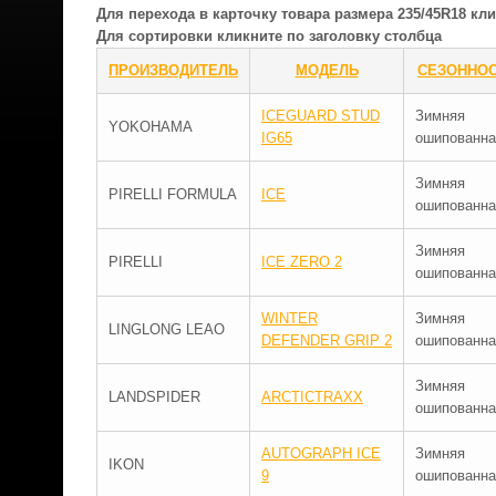
Для перехода в карточку товара размера 235/45R18 к
Для сортировки кликните по заголовку столбца
ПРОИЗВОДИТЕЛЬ
МОДЕЛЬ
СЕЗОННО
ICEGUARD STUD
Зимняя
YOKOHAMA
IG65
ошипованна
Зимняя
PIRELLI FORMULA
ICE
ошипованна
Зимняя
PIRELLI
ICE ZERO 2
ошипованна
WINTER
Зимняя
LINGLONG LEAO
DEFENDER GRIP 2
ошипованна
Зимняя
LANDSPIDER
ARCTICTRAXX
ошипованна
AUTOGRAPH ICE
Зимняя
IKON
9
ошипованна