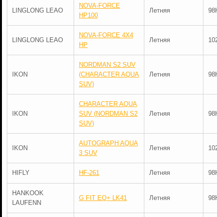
NOVA-FORCE
LINGLONG LEAO
Летняя
98
HP100
NOVA-FORCE 4X4
LINGLONG LEAO
Летняя
10
HP
NORDMAN S2 SUV
IKON
(CHARACTER AQUA
Летняя
98
SUV)
CHARACTER AQUA
IKON
SUV (NORDMAN S2
Летняя
98
SUV)
AUTOGRAPH AQUA
IKON
Летняя
10
3 SUV
HIFLY
HF-261
Летняя
98
HANKOOK
G FIT EQ+ LK41
Летняя
98
LAUFENN