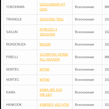
GEOLANDAR A/T
YOKOHAMA
Всесезонная
98
G015
TRIANGLE
SEASONX TA01
Всесезонная
10
ATREZZO 4
SAILUN
Всесезонная
10
SEASONS
ROADCRUZA
RA1100
Всесезонная
10
SCORPION VERDE
PIRELLI
Всесезонная
98
ALL-SEASON
NORTEC
MT540
Всесезонная
10
NORTEC
MT540
Всесезонная
10
КАМА-365 SUV
KAMA
Всесезонная
10
(НК-242)
HANKOOK
KINERGY 4S2 H750
Всесезонная
10