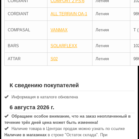
CORDIANT
COMFORT 2 PS-6
Летняя
10
CORDIANT
ALL TERRAIN OA-1
Летняя
98
COMPASAL
VANMAX
Летняя
T 
BARS
SOLARFLEXX
Летняя
10
ATTAR
S02
Летняя
98
К сведению покупателей
Информация в каталоге обновлена
6 августа 2026 г.
Обращаем особое внимание, что на заказ неоплаченный в
течениe трёх дней цена может быть изменена!
Наличие товара в Центрах продаж можно узнать по ссылке
Наличие в магазинах
в строке "Остаток склада". При