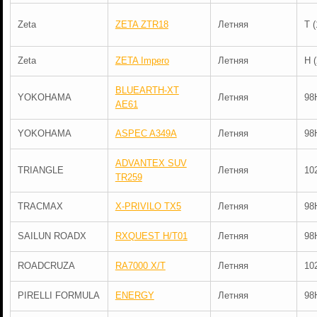
Zeta
ZETA ZTR18
Летняя
T 
Zeta
ZETA Impero
Летняя
H 
BLUEARTH-XT
YOKOHAMA
Летняя
98
AE61
YOKOHAMA
ASPEC A349A
Летняя
98
ADVANTEX SUV
TRIANGLE
Летняя
10
TR259
TRACMAX
X-PRIVILO TX5
Летняя
98
SAILUN ROADX
RXQUEST H/T01
Летняя
98
ROADCRUZA
RA7000 X/T
Летняя
10
PIRELLI FORMULA
ENERGY
Летняя
98