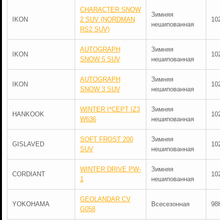
CHARACTER SNOW
Зимняя
IKON
2 SUV (NORDMAN
10
нешипованная
RS2 SUV)
AUTOGRAPH
Зимняя
IKON
10
SNOW 5 SUV
нешипованная
AUTOGRAPH
Зимняя
IKON
10
SNOW 3 SUV
нешипованная
WINTER I*CEPT IZ3
Зимняя
HANKOOK
10
W636
нешипованная
SOFT FROST 200
Зимняя
GISLAVED
10
SUV
нешипованная
WINTER DRIVE PW-
Зимняя
CORDIANT
10
1
нешипованная
GEOLANDAR CV
YOKOHAMA
Всесезонная
98
G058