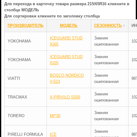
Для перехода в карточку товара размера 215/65R16 кликните в
столбце МОДЕЛЬ
Для сортировки кликните по заголовку столбца
ПРОИЗВОДИТЕЛЬ
МОДЕЛЬ
СЕЗОННОСТЬ
↑
ИН
ICEGUARD STUD
Зимняя
YOKOHAMA
10
IG65
ошипованная
ICEGUARD STUD
Зимняя
YOKOHAMA
10
IG55
ошипованная
BOSCO NORDICO
Зимняя
VIATTI
98
V-523
ошипованная
Зимняя
TRACMAX
X-PRIVILO S500
10
ошипованная
Зимняя
TORERO
MP30
10
ошипованная
Зимняя
PIRELLI FORMULA
ICE
98