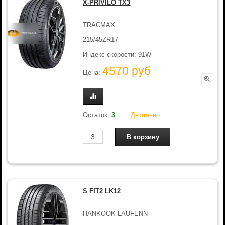
X-PRIVILO TX3
TRACMAX
215/45ZR17
Индекс скорости: 91W
4570 руб
Цена:
Остаток:
3
Детально
S FIT2 LK12
HANKOOK LAUFENN