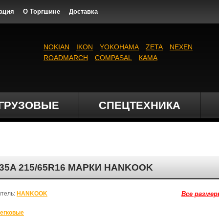
ация
О Торгшине
Доставка
NOKIAN
IKON
YOKOHAMA
ZETA
NEXEN
ROADMARCH
COMPASAL
КАМА
ГРУЗОВЫЕ
СПЕЦТЕХНИКА
35A 215/65R16 МАРКИ HANKOOK
итель:
HANKOOK
Все размер
егковые