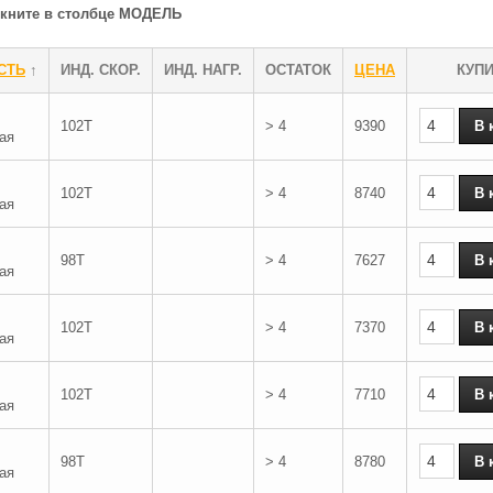
ликните в столбце МОДЕЛЬ
СТЬ
↑
ИНД. СКОР.
ИНД. НАГР.
ОСТАТОК
ЦЕНА
КУП
102T
> 4
9390
ая
102T
> 4
8740
ая
98T
> 4
7627
ая
102T
> 4
7370
ая
102T
> 4
7710
ая
98T
> 4
8780
ая