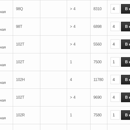
98Q
> 4
8310
ная
98T
> 4
6898
ная
102T
> 4
5560
ная
102T
1
7500
ная
102H
4
11780
ная
102T
> 4
9690
ная
102R
1
7580
ная