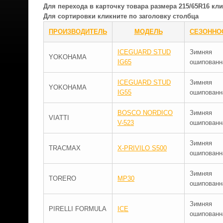
Для перехода в карточку товара размера 215/65R16 к
Для сортировки кликните по заголовку столбца
ПРОИЗВОДИТЕЛЬ
МОДЕЛЬ
СЕЗОННО
ICEGUARD STUD
Зимняя
YOKOHAMA
IG65
ошипованн
ICEGUARD STUD
Зимняя
YOKOHAMA
IG55
ошипованн
BOSCO NORDICO
Зимняя
VIATTI
V-523
ошипованн
Зимняя
TRACMAX
X-PRIVILO S500
ошипованн
Зимняя
TORERO
MP30
ошипованн
Зимняя
PIRELLI FORMULA
ICE
ошипованн