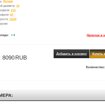
ь:
Летняя
ый диаметр:
16
рофиля:
215
рофиля:
65
орости:
102H
рузки:
клада:
> 4
Наличие в 
Добавить в корзину
Купить 
:
8090
RUB
Количество:
МЕРА: