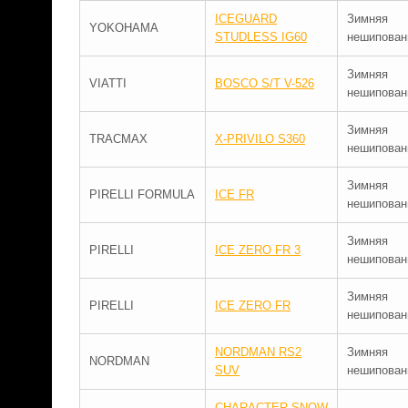
ICEGUARD
Зимняя
YOKOHAMA
STUDLESS IG60
нешипован
Зимняя
VIATTI
BOSCO S/T V-526
нешипован
Зимняя
TRACMAX
X-PRIVILO S360
нешипован
Зимняя
PIRELLI FORMULA
ICE FR
нешипован
Зимняя
PIRELLI
ICE ZERO FR 3
нешипован
Зимняя
PIRELLI
ICE ZERO FR
нешипован
NORDMAN RS2
Зимняя
NORDMAN
SUV
нешипован
CHARACTER SNOW