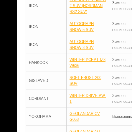
Зимняя
IKON
2 SUV (NORDMAN
нешипован
RS2 SUV)
AUTOGRAPH
Зимняя
IKON
SNOW 5 SUV
нешипован
AUTOGRAPH
Зимняя
IKON
SNOW 3 SUV
нешипован
WINTER I*CEPT IZ3
Зимняя
HANKOOK
W636
нешипован
SOFT FROST 200
Зимняя
GISLAVED
SUV
нешипован
WINTER DRIVE PW-
Зимняя
CORDIANT
1
нешипован
GEOLANDAR CV
YOKOHAMA
Всесезонн
G058
GEOLANDAR A/T