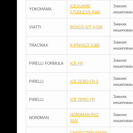
ICEGUARD
Зимняя
YOKOHAMA
STUDLESS IG60
нешипован
Зимняя
VIATTI
BOSCO S/T V-526
нешипован
Зимняя
TRACMAX
X-PRIVILO S360
нешипован
Зимняя
PIRELLI FORMULA
ICE FR
нешипован
Зимняя
PIRELLI
ICE ZERO FR 3
нешипован
Зимняя
PIRELLI
ICE ZERO FR
нешипован
NORDMAN RS2
Зимняя
NORDMAN
SUV
нешипован
CHARACTER SNOW