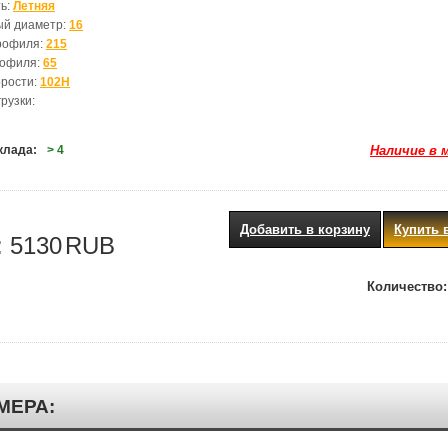
ь:
Летняя
ый диаметр:
16
рофиля:
215
рофиля:
65
орости:
102H
рузки:
клада:
> 4
Наличие в 
Добавить в корзину
Купить 
:
5130
RUB
Количество:
МЕРА: