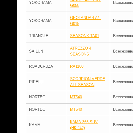
YOKOHAMA
Всесезонн
G058
GEOLANDAR A/T
YOKOHAMA
Всесезонн
G015
TRIANGLE
SEASONX TA01
Всесезонн
ATREZZO 4
SAILUN
Всесезонн
SEASONS
ROADCRUZA
RA1100
Всесезонн
SCORPION VERDE
PIRELLI
Всесезонн
ALL-SEASON
NORTEC
MT540
Всесезонн
NORTEC
MT540
Всесезонн
КАМА-365 SUV
KAMA
Всесезонн
(НК-242)