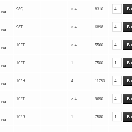
98Q
> 4
8310
ная
98T
> 4
6898
ная
102T
> 4
5560
ная
102T
1
7500
ная
102H
4
11780
ная
102T
> 4
9690
ная
102R
1
7580
ная