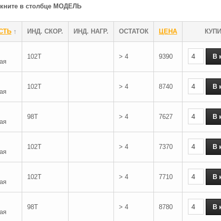
ликните в столбце МОДЕЛЬ
СТЬ
↑
ИНД. СКОР.
ИНД. НАГР.
ОСТАТОК
ЦЕНА
КУП
102T
> 4
9390
ая
102T
> 4
8740
ая
98T
> 4
7627
ая
102T
> 4
7370
ая
102T
> 4
7710
ая
98T
> 4
8780
ая