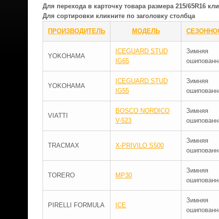
Для перехода в карточку товара размера 215/65R16 к
Для сортировки кликните по заголовку столбца
ПРОИЗВОДИТЕЛЬ
МОДЕЛЬ
СЕЗОННО
ICEGUARD STUD
Зимняя
YOKOHAMA
IG65
ошипованн
ICEGUARD STUD
Зимняя
YOKOHAMA
IG55
ошипованн
BOSCO NORDICO
Зимняя
VIATTI
V-523
ошипованн
Зимняя
TRACMAX
X-PRIVILO S500
ошипованн
Зимняя
TORERO
MP30
ошипованн
Зимняя
PIRELLI FORMULA
ICE
ошипованн