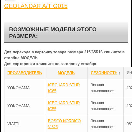
GEOLANDAR A/T G015
ВОЗМОЖНЫЕ МОДЕЛИ ЭТОГО
РАЗМЕРА:
Для перехода в карточку товара размера 215/65R16 кликните в
столбце МОДЕЛЬ
Для сортировки кликните по заголовку столбца
ПРОИЗВОДИТЕЛЬ
МОДЕЛЬ
СЕЗОННОСТЬ
↑
ИН
ICEGUARD STUD
Зимняя
YOKOHAMA
10
IG65
ошипованная
ICEGUARD STUD
Зимняя
YOKOHAMA
10
IG55
ошипованная
BOSCO NORDICO
Зимняя
VIATTI
98
V-523
ошипованная