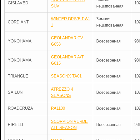
GISLAVED
10
SUV
нешипованная
WINTER DRIVE PW-
Зимняя
CORDIANT
10
1
нешипованная
GEOLANDAR CV
YOKOHAMA
Всесезонная
98
G058
GEOLANDAR A/T
YOKOHAMA
Всесезонная
98
G015
TRIANGLE
SEASONX TA01
Всесезонная
10
ATREZZO 4
SAILUN
Всесезонная
10
SEASONS
ROADCRUZA
RA1100
Всесезонная
10
SCORPION VERDE
PIRELLI
Всесезонная
98
ALL-SEASON