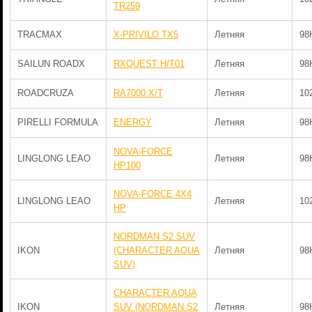
TR259
TRACMAX
X-PRIVILO TX5
Летняя
98
SAILUN ROADX
RXQUEST H/T01
Летняя
98
ROADCRUZA
RA7000 X/T
Летняя
10
PIRELLI FORMULA
ENERGY
Летняя
98
NOVA-FORCE
LINGLONG LEAO
Летняя
98
HP100
NOVA-FORCE 4X4
LINGLONG LEAO
Летняя
10
HP
NORDMAN S2 SUV
IKON
(CHARACTER AQUA
Летняя
98
SUV)
CHARACTER AQUA
IKON
SUV (NORDMAN S2
Летняя
98