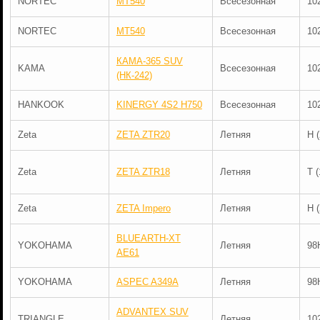
NORTEC
MT540
Всесезонная
10
NORTEC
MT540
Всесезонная
10
КАМА-365 SUV
KAMA
Всесезонная
10
(НК-242)
HANKOOK
KINERGY 4S2 H750
Всесезонная
10
Zeta
ZETA ZTR20
Летняя
H 
Zeta
ZETA ZTR18
Летняя
T 
Zeta
ZETA Impero
Летняя
H 
BLUEARTH-XT
YOKOHAMA
Летняя
98
AE61
YOKOHAMA
ASPEC A349A
Летняя
98
ADVANTEX SUV
TRIANGLE
Летняя
10