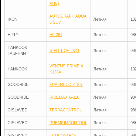
SUV)
AUTOGRAPH AQUA
IKON
Летняя
10
3 SUV
HIFLY
HF-261
Летняя
98
HANKOOK
G FIT EQ+ LK41
Летняя
98
LAUFENN
VENTUS PRIME 4
HANKOOK
Летняя
10
K135A
GOODRIDE
ZUPERECO Z-107
Летняя
98
GOODRIDE
RIDEMAX G-118
Летняя
98
GISLAVED
TERRACONTROL
Летняя
98
GISLAVED
PREMIUMCONTROL
Летняя
98
GISLAVED
ECOCONTROL
Летняя
98