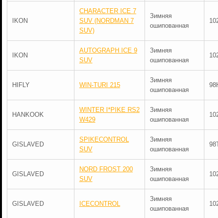
CHARACTER ICE 7
Зимняя
IKON
SUV (NORDMAN 7
10
ошипованная
SUV)
AUTOGRAPH ICE 9
Зимняя
IKON
10
SUV
ошипованная
Зимняя
HIFLY
WIN-TURI 215
98
ошипованная
WINTER I*PIKE RS2
Зимняя
HANKOOK
10
W429
ошипованная
SPIKECONTROL
Зимняя
GISLAVED
98
SUV
ошипованная
NORD FROST 200
Зимняя
GISLAVED
10
SUV
ошипованная
Зимняя
GISLAVED
ICECONTROL
10
ошипованная