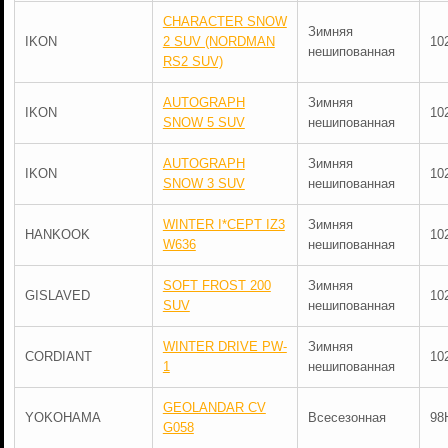
CHARACTER SNOW
Зимняя
IKON
2 SUV (NORDMAN
10
нешипованная
RS2 SUV)
AUTOGRAPH
Зимняя
IKON
10
SNOW 5 SUV
нешипованная
AUTOGRAPH
Зимняя
IKON
10
SNOW 3 SUV
нешипованная
WINTER I*CEPT IZ3
Зимняя
HANKOOK
10
W636
нешипованная
SOFT FROST 200
Зимняя
GISLAVED
10
SUV
нешипованная
WINTER DRIVE PW-
Зимняя
CORDIANT
10
1
нешипованная
GEOLANDAR CV
YOKOHAMA
Всесезонная
98
G058