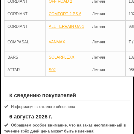
CORDIANT
OFF ROAD 2
Летняя
10
CORDIANT
COMFORT 2 PS-6
Летняя
10
CORDIANT
ALL TERRAIN OA-1
Летняя
98
COMPASAL
VANMAX
Летняя
T 
BARS
SOLARFLEXX
Летняя
10
ATTAR
S02
Летняя
98
К сведению покупателей
Информация в каталоге обновлена
6 августа 2026 г.
Обращаем особое внимание, что на заказ неоплаченный в
течениe трёх дней цена может быть изменена!