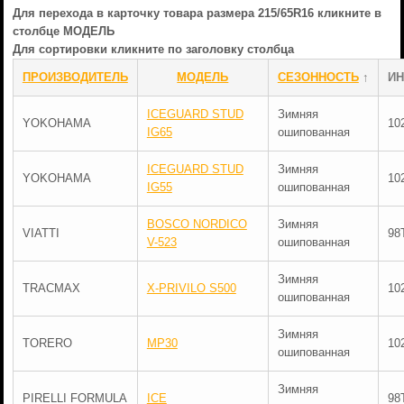
Для перехода в карточку товара размера 215/65R16 кликните в
столбце МОДЕЛЬ
Для сортировки кликните по заголовку столбца
ПРОИЗВОДИТЕЛЬ
МОДЕЛЬ
СЕЗОННОСТЬ
↑
ИН
ICEGUARD STUD
Зимняя
YOKOHAMA
10
IG65
ошипованная
ICEGUARD STUD
Зимняя
YOKOHAMA
10
IG55
ошипованная
BOSCO NORDICO
Зимняя
VIATTI
98
V-523
ошипованная
Зимняя
TRACMAX
X-PRIVILO S500
10
ошипованная
Зимняя
TORERO
MP30
10
ошипованная
Зимняя
PIRELLI FORMULA
ICE
98