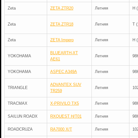
Zeta
ZETA ZTR20
Летняя
H 
Zeta
ZETA ZTR18
Летняя
T 
Zeta
ZETA Impero
Летняя
H 
BLUEARTH-XT
YOKOHAMA
Летняя
98
AE61
YOKOHAMA
ASPEC A349A
Летняя
98
ADVANTEX SUV
TRIANGLE
Летняя
10
TR259
TRACMAX
X-PRIVILO TX5
Летняя
98
SAILUN ROADX
RXQUEST H/T01
Летняя
98
ROADCRUZA
RA7000 X/T
Летняя
10