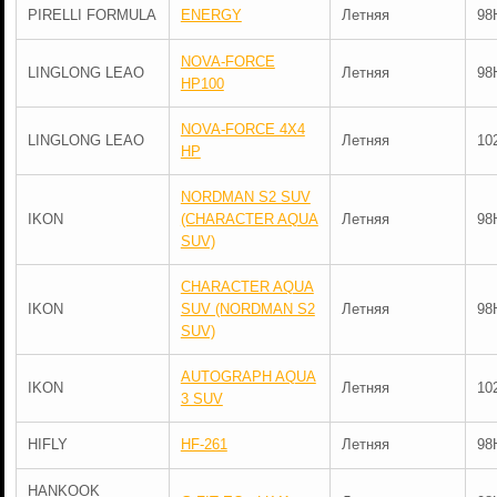
PIRELLI FORMULA
ENERGY
Летняя
98
NOVA-FORCE
LINGLONG LEAO
Летняя
98
HP100
NOVA-FORCE 4X4
LINGLONG LEAO
Летняя
10
HP
NORDMAN S2 SUV
IKON
(CHARACTER AQUA
Летняя
98
SUV)
CHARACTER AQUA
IKON
SUV (NORDMAN S2
Летняя
98
SUV)
AUTOGRAPH AQUA
IKON
Летняя
10
3 SUV
HIFLY
HF-261
Летняя
98
HANKOOK