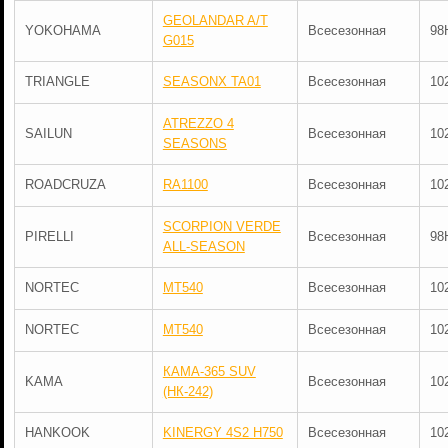
GEOLANDAR A/T
YOKOHAMA
Всесезонная
98
G015
TRIANGLE
SEASONX TA01
Всесезонная
10
ATREZZO 4
SAILUN
Всесезонная
10
SEASONS
ROADCRUZA
RA1100
Всесезонная
10
SCORPION VERDE
PIRELLI
Всесезонная
98
ALL-SEASON
NORTEC
MT540
Всесезонная
10
NORTEC
MT540
Всесезонная
10
КАМА-365 SUV
KAMA
Всесезонная
10
(НК-242)
HANKOOK
KINERGY 4S2 H750
Всесезонная
10