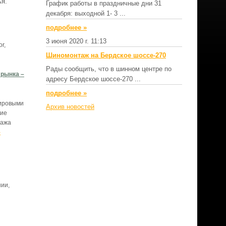
ья.
График работы в праздничные дни 31
декабря: выходной 1- 3 ...
подробнеe »
3 июня 2020 г. 11:13
r,
Шиномонтаж на Бердское шоссе-270
Рады сообщить, что в шинном центре по
 рынка –
адресу Бердское шоссе-270 ...
подробнеe »
мировыми
Архив новостей
вие
дажа
-
нии,