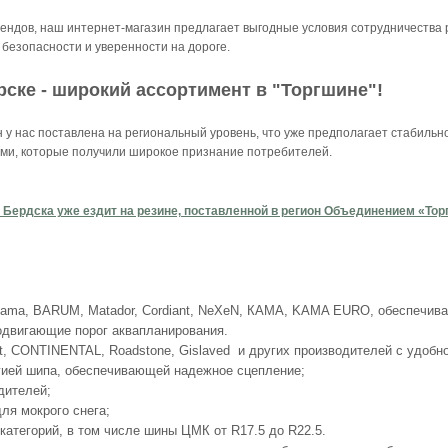
ндов, наш интернет-магазин предлагает выгодные условия сотрудничества
, безопасности и уверенности на дороге.
ке - широкий ассортимент в "Торгшине"!
 у нас поставлена на региональный уровень, что уже предполагает стабильн
ми, которые получили широкое признание потребителей.
Бердска уже ездит на резине, поставленной в регион Объединением «Тор
hama, BARUM, Matador, Cordiant, NeXeN, КАМА, KAMA EURO, обеспечи
одвигающие порог аквапланирования.
t, CONTINENTAL, Roadstone, Gislaved и других производителей с удобн
огией шипа, обеспечивающей надежное сцепление;
дителей;
ля мокрого снега;
атегорий, в том числе шины ЦМК от R17.5 до R22.5.