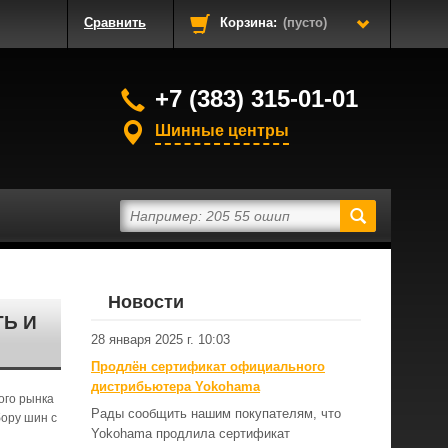
Сравнить
Корзина:
(пусто)
+7 (383) 315-01-01
Шинные центры
Новости
Ь И
28 января 2025 г. 10:03
Продлён сертификат официального
дистрибьютера Yokohama
ого рынка
Рады сообщить нашим покупателям, что
бору шин с
Yokohama продлила сертификат