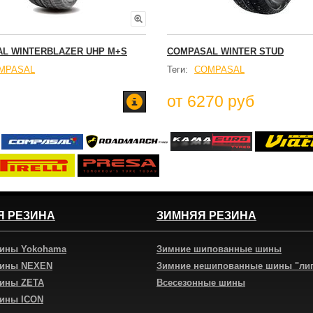
L WINTERBLAZER UHP M+S
COMPASAL WINTER STUD
MPASAL
Теги:
COMPASAL
от 6270 руб
Я РЕЗИНА
ЗИМНЯЯ РЕЗИНА
шины Yokohama
Зимние шипованные шины
шины NEXEN
Зимние нешипованные шины "ли
шины ZETA
Всесезонные шины
шины ICON