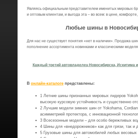
Являясь официальным представителем именитых мировых бре
и оптовым клиентам, и выгода эта – во всем: в цене, комфорте
Любые шины в Новосибирс
Для нас не существует понятия «нет в наличии». Продажа шин
пополнение ассортимента новинками и классическими моделя
Каждый третий автовладелец Новосибирска, Искитима и 
В
онлайн-каталоге
представлены:
Летние шины признанных мировых лидеров Yoko
высокую курсовую устойчивость и существенно от
Лучшие модели зимних шин от Yokohama, Cordian
асимметрией протектора, с инновационной технол
Всесезонные модели – для особо бережливых во
Шины для «внедорожников» как для грязи, так и д
Грузовые шины для автомобилей любых весовых к