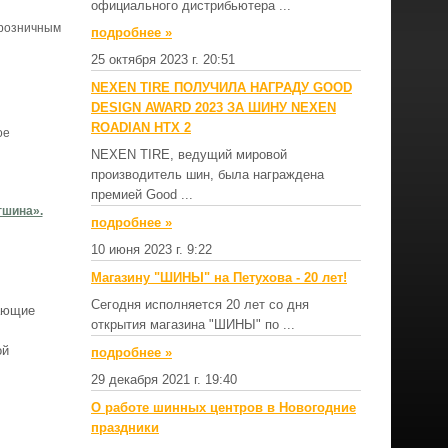
официального дистрибьютера ...
 розничным
подробнеe »
25 октября 2023 г. 20:51
NEXEN TIRE ПОЛУЧИЛА НАГРАДУ GOOD
DESIGN AWARD 2023 ЗА ШИНУ NEXEN
ROADIAN HTX 2
ое
NEXEN TIRE, ведущий мировой
производитель шин, была награждена
премией Good ...
гшина».
подробнеe »
10 июня 2023 г. 9:22
Магазину "ШИНЫ" на Петухова - 20 лет!
Сегодня исполняется 20 лет со дня
вающие
открытия магазина "ШИНЫ" по ...
ой
подробнеe »
29 декабря 2021 г. 19:40
О работе шинных центров в Новогодние
праздники