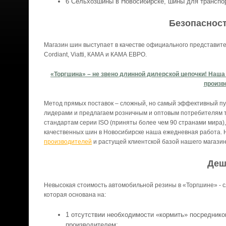
Сельхозшины в Новосибирске, шины для транспор
Безопасност
Магазин шин выступает в качестве официального представителя
Cordiant, Viatti, КАМА и КАМА ЕВРО.
«Торгшина» – не звено длинной дилерской цепочки! Наша
произв
Метод прямых поставок – сложный, но самый эффективный п
лидерами и предлагаем розничным и оптовым потребителям т
стандартам серии ISO (приняты более чем 90 странами мира)
качественных шин в Новосибирске наша ежедневная работа.
производителей
и растущей клиентской базой нашего магазин
Деш
Невысокая стоимость автомобильной резины в «Торгшине» - с
которая основана на:
отсутствии необходимости «кормить» посреднико
производителем;