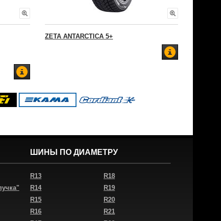
ZETA ANTARCTICA 5+
ШИНЫ ПО ДИАМЕТРУ
R13
R18
пучка"
R14
R19
R15
R20
R16
R21