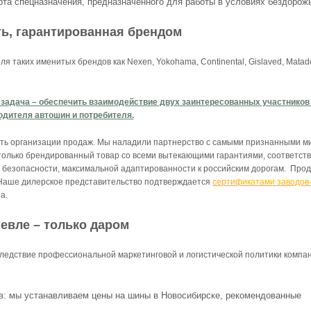
та спецназначения, предназначенного для работы в условиях бездорож
ь, гарантированная брендом
 таких именитых брендов как Nexen, Yokohama, Continental, Gislaved, Matado
 задача – обеспечить взаимодействие двух заинтересованных участников
одителя автошин и потребителя.
уть организации продаж. Мы наладили партнерство с самыми признанными 
олько брендированный товар со всеми вытекающими гарантиями, соответст
, безопасности, максимальной адаптированности к российским дорогам. Про
 Наше дилерское представительство подтверждается
сертификатами заводов
а.
евле – только даром
ледствие профессиональной маркетинговой и логистической политики компа
в: мы устанавливаем цены на шины в Новосибирске, рекомендованные