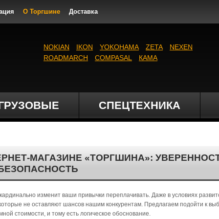
ация
О Торгшине
Доставка
NOKIAN
IKON
YOKOHAMA
ZETA
NEXEN
ROADMARCH
COMPASAL
КАМА
ГРУЗОВЫЕ
СПЕЦТЕХНИКА
РНЕТ-МАГАЗИНЕ «ТОРГШИНА»: УВЕРЕННОСТ
БЕЗОПАСНОСТЬ
 кардинально изменит ваши привычки переплачивать. Даже в условиях развит
, которые не оставляют шансов нашим конкурентам. Предлагаем подойти к вы
мной стоимости, и тому есть логическое обоснование.