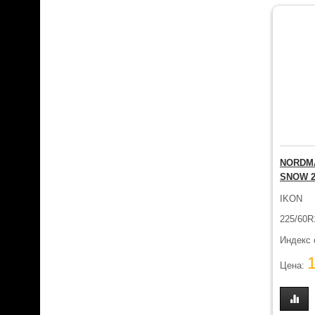
NORDMA
SNOW 2
IKON
225/60R
Индекс 
Цена: