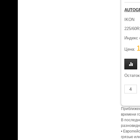
AUTOG
IKON
225/60R
Индекс 
Цена:
Остаток
Приближен
времени г
В последн
разновидн
• Европей
грязью ил