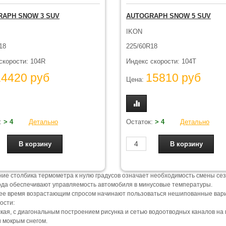
RAPH SNOW 3 SUV
AUTOGRAPH SNOW 5 SUV
IKON
18
225/60R18
скорости: 104R
Индекс скорости: 104T
14420 руб
15810 руб
Цена:
:
> 4
Детально
Остаток:
> 4
Детально
ие столбика термометра к нулю градусов означает необходимость смены се
ода обеспечивают управляемость автомобиля в минусовые температуры.
ее время возрастающим спросом начинают пользоваться нешипованные вари
ости:
ская, с диагональным построением рисунка и сетью водоотводных каналов на
и мокрым снегом.