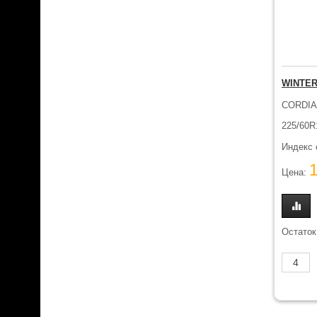
WINTER
CORDI
225/60R
Индекс 
Цена:
Остаток