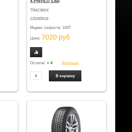
X-PRIVILO S360
TRACMAX
225/60R18
Индекс скорости: 104T
7020 руб
Цена:
Остаток:
> 4
Детально