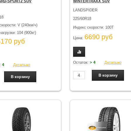
RD-SPORT2 SUV
WINTERTRAXX SUV
LANDSPIDER
18
225/60R18
скорости: V (240км/ч)
Индекс скорости: 100T
агрузки: 104 (900кг)
6690 руб
Цена:
5170 руб
Остаток:
> 4
Детально
:
4
Детально