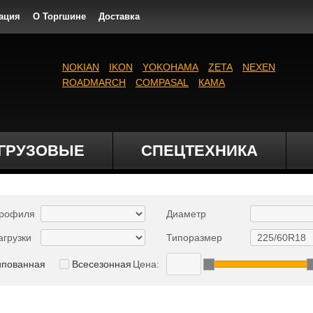
ация
О Торгшине
Доставка
NOKIAN
IKON
YOKOHAMA
ZETA
NEXEN
ROADMARCH
COMPASAL
КАМА
ГРУЗОВЫЕ
СПЕЦТЕХНИКА
профиля
Диаметр
агрузки
Типоразмер
ипованная
Всесезонная
Цена: