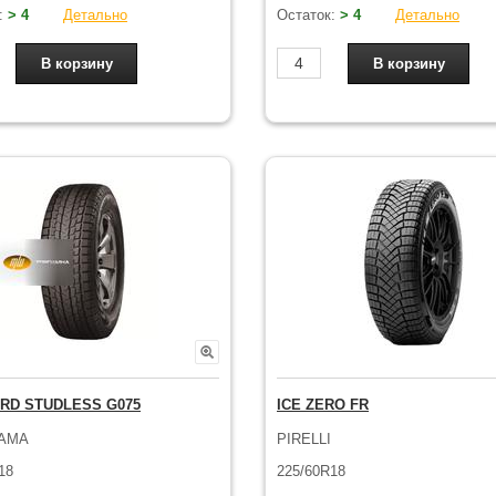
:
> 4
Детально
Остаток:
> 4
Детально
RD STUDLESS G075
ICE ZERO FR
AMA
PIRELLI
18
225/60R18