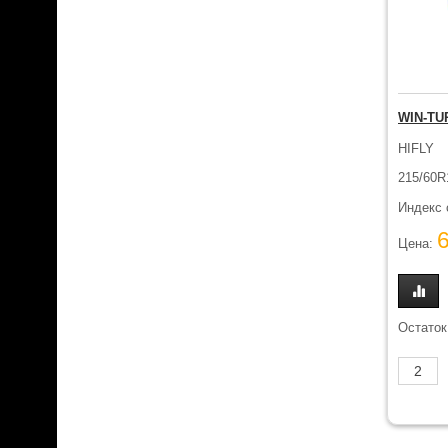
WIN-TUR
HIFLY
215/60R
Индекс 
Цена:
Остаток