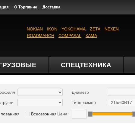
ация
О Торгшине
Доставка
NOKIAN
IKON
YOKOHAMA
ZETA
NEXEN
ROADMARCH
COMPASAL
КАМА
ГРУЗОВЫЕ
СПЕЦТЕХНИКА
профиля
Диаметр
агрузки
Типоразмер
ипованная
Всесезонная
Цена: