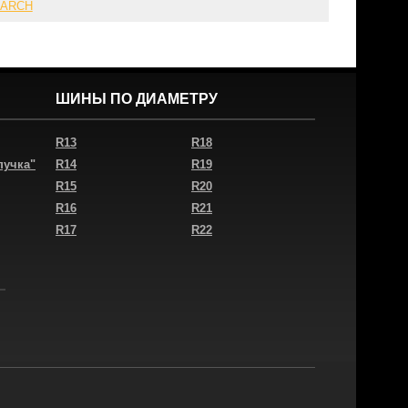
MARCH
ШИНЫ ПО ДИАМЕТРУ
R13
R18
пучка"
R14
R19
R15
R20
R16
R21
R17
R22