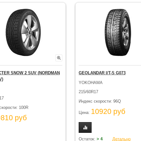
TER SNOW 2 SUV (NORDMAN
GEOLANDAR I/T-S G073
V)
YOKOHAMA
215/60R17
17
Индекс скорости: 96Q
скорости: 100R
10920 руб
Цена:
9810 руб
Остаток:
> 4
Детально