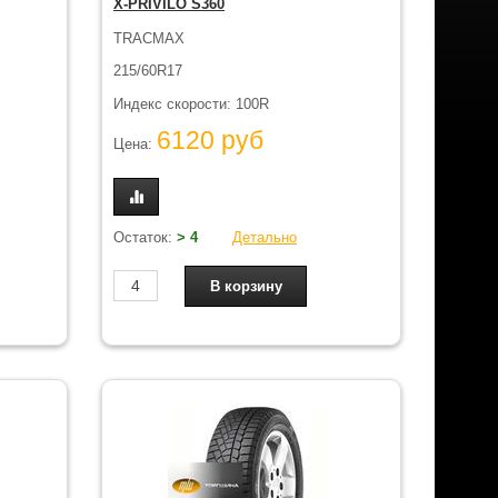
X-PRIVILO S360
TRACMAX
215/60R17
Индекс скорости: 100R
6120 руб
Цена:
Остаток:
> 4
Детально