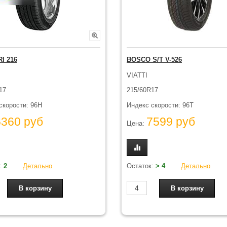
I 216
BOSCO S/T V-526
VIATTI
17
215/60R17
скорости: 96H
Индекс скорости: 96T
6360 руб
7599 руб
Цена:
:
2
Детально
Остаток:
> 4
Детально