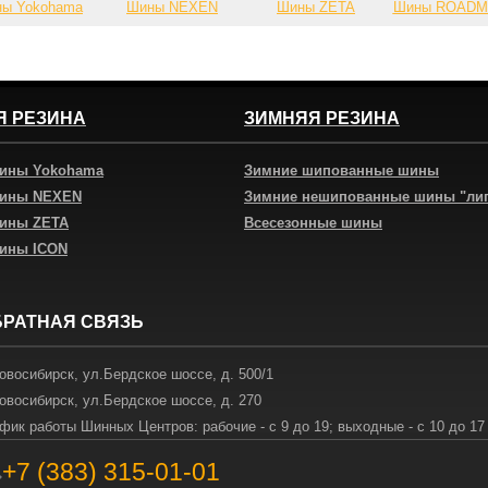
ы Yokohama
Шины NEXEN
Шины ZETA
Шины ROAD
Я РЕЗИНА
ЗИМНЯЯ РЕЗИНА
шины Yokohama
Зимние шипованные шины
шины NEXEN
Зимние нешипованные шины "ли
шины ZETA
Всесезонные шины
шины ICON
БРАТНАЯ СВЯЗЬ
овосибирск
,
ул.Бердское шоссе, д. 500/1
овосибирск
,
ул.Бердское шоссе, д. 270
фик работы Шинных Центров: рабочие - с 9 до 19; выходные - с 10 до 17
+7 (383) 315-01-01