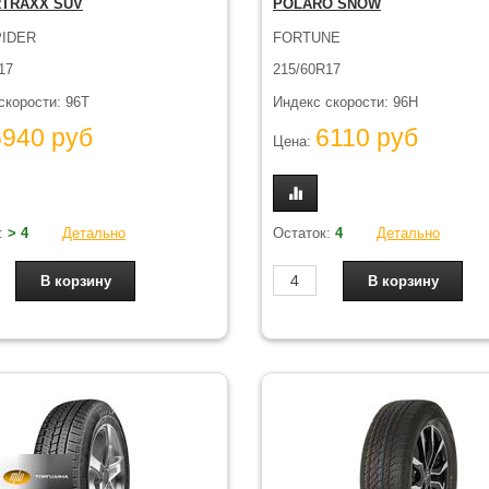
RTRAXX SUV
POLARO SNOW
IDER
FORTUNE
17
215/60R17
скорости: 96T
Индекс скорости: 96H
5940 руб
6110 руб
Цена:
:
> 4
Детально
Остаток:
4
Детально