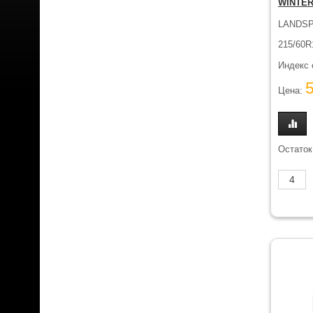
WINTE
LANDSP
215/60R
Индекс 
Цена:
Остаток