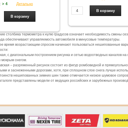
:
> 4
Детально
ие столбика термометра к нулю градусов означает необходимость смены се
ода обеспечивают управляемость автомобиля в минусовые температуры.
ее время возрастающим спросом начинают пользоваться нешипованные вари
ости:
ская, с диагональным построением рисунка и сетью водоотводных каналов на
и мокрым снегом.
авская – разряженный рисунок состоит из фигур ромбовидной и прямоугольн
ыми и заснеженными дорогами, хотя, при сплошном слое снега лучше испол
тоинств нешипованных зимних шин также отмечается низкое шумовое сопро
аталоге представлены модели от ведущих российских и зарубежных произво