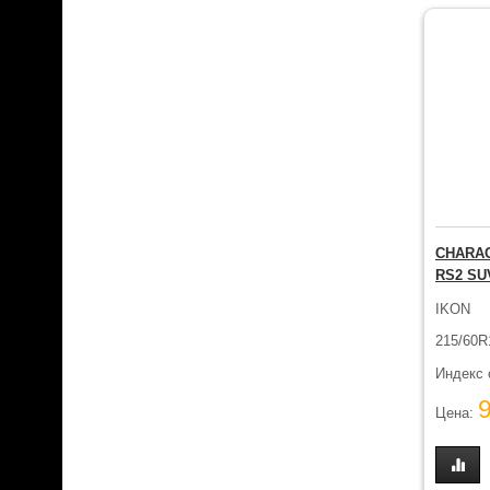
CHARAC
RS2 SU
IKON
215/60R
Индекс 
Цена: