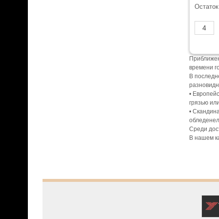
Остаток
Приближен
времени г
В последн
разновидн
• Европей
грязью ил
• Скандин
обледенел
Среди дос
В нашем к