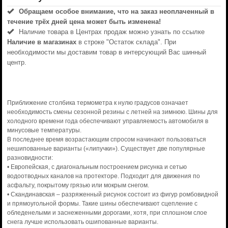
Обращаем особое внимание, что на заказ неоплаченный в
течениe трёх дней цена может быть изменена!
Наличие товара в Центрах продаж можно узнать по ссылке
Наличие в магазинах
в строке "Остаток склада". При
необходимости мы доставим товар в интерсующий Вас шинный
центр.
Приближение столбика термометра к нулю градусов означает
необходимость смены сезонной резины с летней на зимнюю. Шины для
холодного времени года обеспечивают управляемость автомобиля в
минусовые температуры.
В последнее время возрастающим спросом начинают пользоваться
нешипованные варианты («липучки»). Существует две популярные
разновидности:
• Европейская, с диагональным построением рисунка и сетью
водоотводных каналов на протекторе. Подходит для движения по
асфальту, покрытому грязью или мокрым снегом.
• Скандинавская – разряженный рисунок состоит из фигур ромбовидной
и прямоугольной формы. Такие шины обеспечивают сцепление с
обледенелыми и заснеженными дорогами, хотя, при сплошном слое
снега лучше использовать ошипованные варианты.