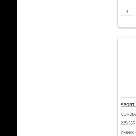
SPORT 
CORDI
225/65R
Индекс 