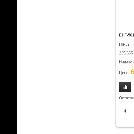
EHF-50
HIFLY
225/65R
Индекс 
Цена:
Остаток