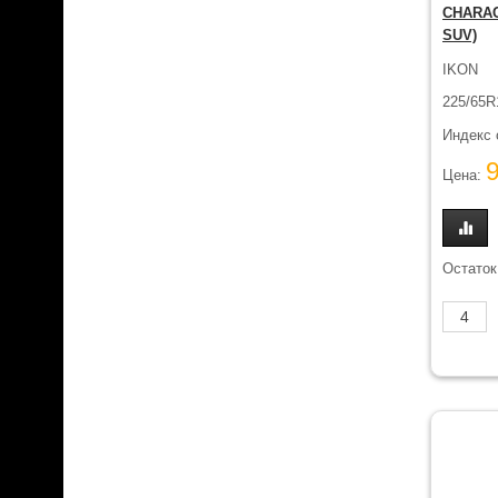
CHARAC
SUV)
IKON
225/65R
Индекс 
Цена:
Остаток