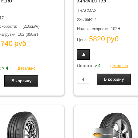
MPERO
X-PRIVILO TX9
TRACMAX
17
225/65R17
скорости: H (210км/ч)
Индекс скорости: 102H
агрузки: 102 (850кг)
5820 руб
Цена:
4740 руб
Остаток:
> 4
Детально
:
> 4
Детально