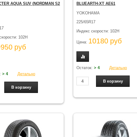
TER AQUA SUV (NORDMAN S2
BLUEARTH-XT AE61
YOKOHAMA
225/65R17
17
Индекс скорости: 102H
скорости: 102H
10180 руб
Цена:
9950 руб
Остаток:
> 4
Детально
:
> 4
Детально