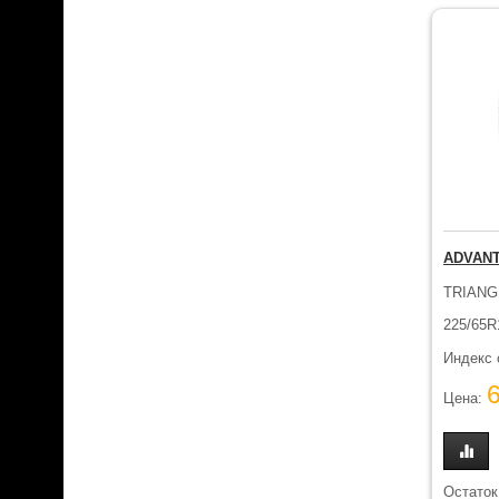
ADVANT
TRIANG
225/65R
Индекс 
Цена:
Остаток