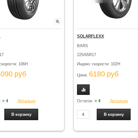
1
SOLARFLEXX
BARS
17
225/65R17
скорости: 106H
Индекс скорости: 102H
6090 руб
6180 руб
Цена:
:
> 4
Детально
Остаток:
> 4
Детально