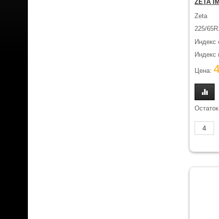
ZETA I
Zeta
225/65R
Индекс 
Индекс н
Цена:
Остаток