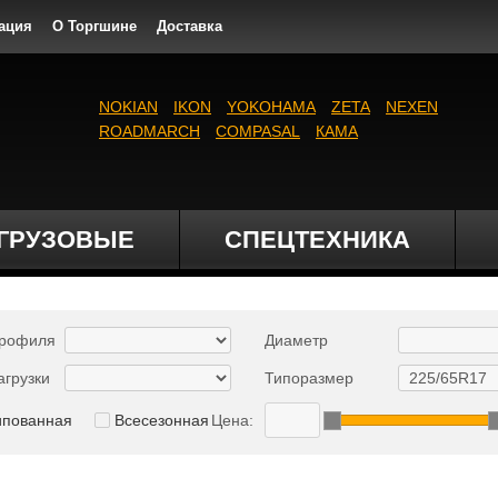
ация
О Торгшине
Доставка
NOKIAN
IKON
YOKOHAMA
ZETA
NEXEN
ROADMARCH
COMPASAL
КАМА
ГРУЗОВЫЕ
СПЕЦТЕХНИКА
профиля
Диаметр
агрузки
Типоразмер
ипованная
Всесезонная
Цена: