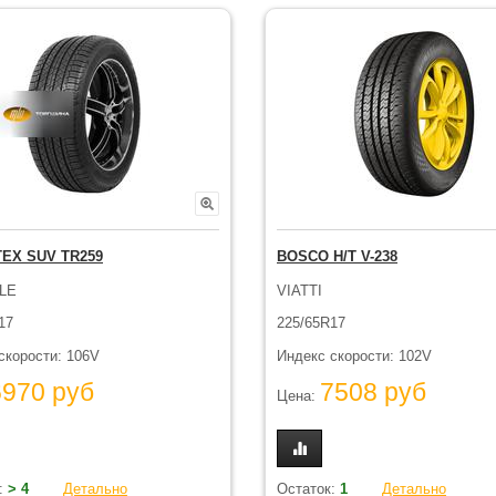
EX SUV TR259
BOSCO H/T V-238
LE
VIATTI
17
225/65R17
скорости: 106V
Индекс скорости: 102V
6970 руб
7508 руб
Цена:
:
> 4
Детально
Остаток:
1
Детально