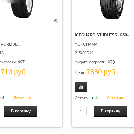
ICEGUARD STUDLESS IG50+
I FORMULA
YOKOHAMA
16
215/60R16
скорости: 99T
Индекс скорости: 95Q
7710 руб
7880 руб
Цена:
:
4
Детально
Остаток:
> 4
Детально