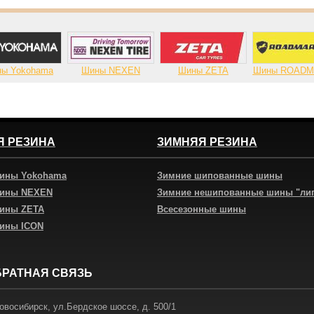
ы Yokohama
Шины NEXEN
Шины ZETA
Шины ROAD
Я РЕЗИНА
ЗИМНЯЯ РЕЗИНА
шины Yokohama
Зимние шипованные шины
шины NEXEN
Зимние нешипованные шины "ли
шины ZETA
Всесезонные шины
шины ICON
БРАТНАЯ СВЯЗЬ
овосибирск
,
ул.Бердское шоссе, д. 500/1