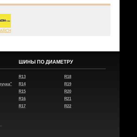
MARCH
ШИНЫ ПО ДИАМЕТРУ
R13
R18
пучка"
R14
R19
R15
R20
R16
R21
R17
R22