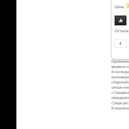
Цена:
Остаток
Приближен
времени г
В последн
разновидн
• Европей
грязью ил
• Скандин
обледенел
Среди дос
В нашем к