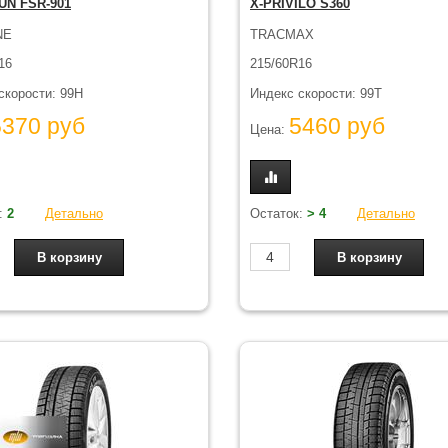
N FSR-901
X-PRIVILO S360
NE
TRACMAX
16
215/60R16
скорости: 99H
Индекс скорости: 99T
5370 руб
5460 руб
Цена:
:
2
Детально
Остаток:
> 4
Детально