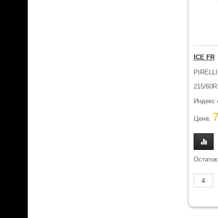
ICE FR
PIRELL
215/60R
Индекс 
Цена:
Остаток