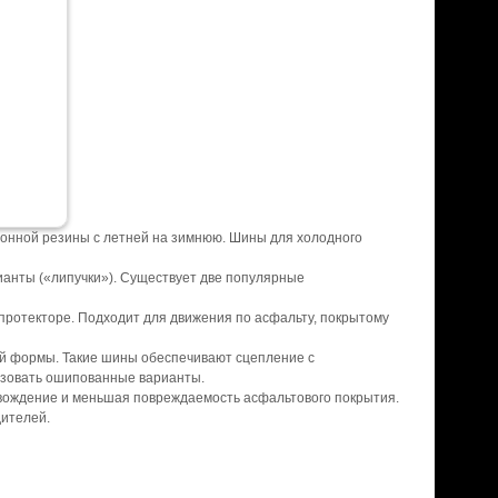
зонной резины с летней на зимнюю. Шины для холодного
анты («липучки»). Существует две популярные
 протекторе. Подходит для движения по асфальту, покрытому
ой формы. Такие шины обеспечивают сцепление с
ьзовать ошипованные варианты.
вождение и меньшая повреждаемость асфальтового покрытия.
дителей.