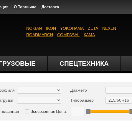
ация
О Торгшине
Доставка
NOKIAN
IKON
YOKOHAMA
ZETA
NEXEN
ROADMARCH
COMPASAL
КАМА
ГРУЗОВЫЕ
СПЕЦТЕХНИКА
профиля
Диаметр
агрузки
Типоразмер
ипованная
Всесезонная
Цена: