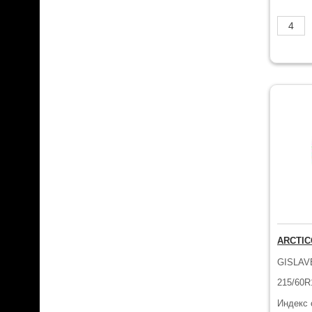
ARCTI
GISLAV
215/60R
Индекс 