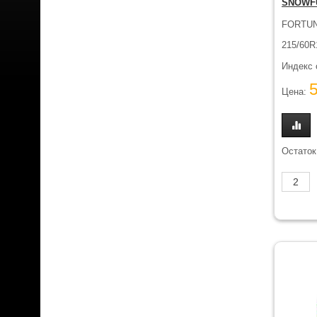
SNOWFU
FORTU
215/60R
Индекс 
Цена:
Остаток