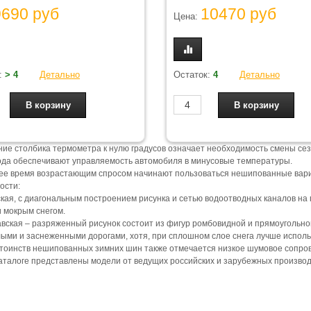
9690 руб
10470 руб
Цена:
:
> 4
Детально
Остаток:
4
Детально
ие столбика термометра к нулю градусов означает необходимость смены се
ода обеспечивают управляемость автомобиля в минусовые температуры.
ее время возрастающим спросом начинают пользоваться нешипованные вари
ости:
ская, с диагональным построением рисунка и сетью водоотводных каналов на
и мокрым снегом.
авская – разряженный рисунок состоит из фигур ромбовидной и прямоугольн
ыми и заснеженными дорогами, хотя, при сплошном слое снега лучше испол
тоинств нешипованных зимних шин также отмечается низкое шумовое сопро
аталоге представлены модели от ведущих российских и зарубежных произво