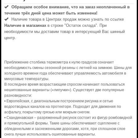
Обращаем особое внимание, что на заказ неоплаченный в
течениe трёх дней цена может быть изменена!
Наличие товара в Центрах продаж можно узнать по ссылке
Наличие в магазинах
в строке "Остаток склада". При
необходимости мы доставим товар в интерсующий Вас шинный
центр.
Приближение столбика термометра к нулю градусов означает
необходимость смены сезонной резины с летней на зимнюю. Шины для
холодного времени года обеспечивают управляемость автомобиля в
минусовые температуры.
В последнее время возрастающим спросом начинают пользоваться
нешипованные варианты («липучки»). Существует две популярные
разновидности:
• Европейская, с диагональным построением рисунка и сетью
водоотводных каналов на протекторе. Подходит для движения по
асфальту, покрытому грязью или мокрым снегом.
• Скандинавская – разряженный рисунок состоит из фигур ромбовидной
и прямоугольной формы. Такие шины обеспечивают сцепление с
обледенелыми и заснеженными дорогами, хотя, при сплошном слое
снега лучше использовать ошипованные варианты.