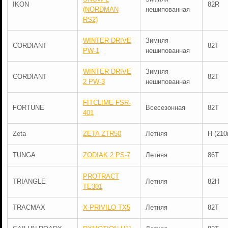
IKON
82R
(NORDMAN
нешипованная
RS2)
WINTER DRIVE
Зимняя
CORDIANT
82T
PW-1
нешипованная
WINTER DRIVE
Зимняя
CORDIANT
82T
2 PW-3
нешипованная
FITCLIME FSR-
FORTUNE
Всесезонная
82T
401
Zeta
ZETA ZTR50
Летняя
H (210
TUNGA
ZODIAK 2 PS-7
Летняя
86T
PROTRACT
TRIANGLE
Летняя
82H
TE301
TRACMAX
X-PRIVILO TX5
Летняя
82T