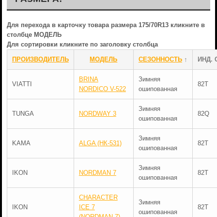
Для перехода в карточку товара размера 175/70R13 кликните в
столбце МОДЕЛЬ
Для сортировки кликните по заголовку столбца
ПРОИЗВОДИТЕЛЬ
МОДЕЛЬ
СЕЗОННОСТЬ
↑
ИНД. 
BRINA
Зимняя
VIATTI
82T
NORDICO V-522
ошипованная
Зимняя
TUNGA
NORDWAY 3
82Q
ошипованная
Зимняя
KAMA
ALGA (НК-531)
82T
ошипованная
Зимняя
IKON
NORDMAN 7
82T
ошипованная
CHARACTER
Зимняя
IKON
ICE 7
82T
ошипованная
(NORDMAN 7)