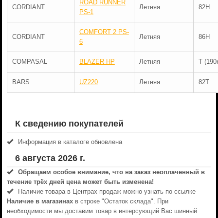
ROAD RUNNER
CORDIANT
Летняя
82H
PS-1
COMFORT 2 PS-
CORDIANT
Летняя
86H
6
COMPASAL
BLAZER HP
Летняя
T (190
BARS
UZ220
Летняя
82T
К сведению покупателей
Информация в каталоге обновлена
6 августа 2026 г.
Обращаем особое внимание, что на заказ неоплаченный в
течениe трёх дней цена может быть изменена!
Наличие товара в Центрах продаж можно узнать по ссылке
Наличие в магазинах
в строке "Остаток склада". При
необходимости мы доставим товар в интерсующий Вас шинный