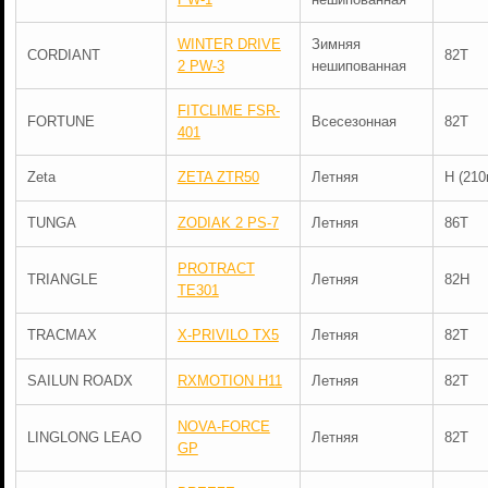
WINTER DRIVE
Зимняя
CORDIANT
82T
2 PW-3
нешипованная
FITCLIME FSR-
FORTUNE
Всесезонная
82T
401
Zeta
ZETA ZTR50
Летняя
H (210
TUNGA
ZODIAK 2 PS-7
Летняя
86T
PROTRACT
TRIANGLE
Летняя
82H
TE301
TRACMAX
X-PRIVILO TX5
Летняя
82T
SAILUN ROADX
RXMOTION H11
Летняя
82T
NOVA-FORCE
LINGLONG LEAO
Летняя
82T
GP