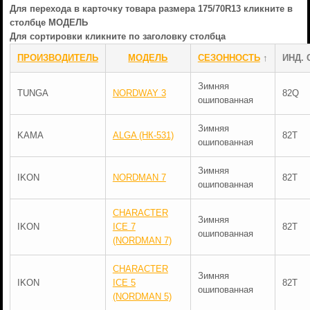
Для перехода в карточку товара размера 175/70R13 кликните в
столбце МОДЕЛЬ
Для сортировки кликните по заголовку столбца
ПРОИЗВОДИТЕЛЬ
МОДЕЛЬ
СЕЗОННОСТЬ
↑
ИНД. 
Зимняя
TUNGA
NORDWAY 3
82Q
ошипованная
Зимняя
KAMA
ALGA (НК-531)
82T
ошипованная
Зимняя
IKON
NORDMAN 7
82T
ошипованная
CHARACTER
Зимняя
IKON
ICE 7
82T
ошипованная
(NORDMAN 7)
CHARACTER
Зимняя
IKON
ICE 5
82T
ошипованная
(NORDMAN 5)