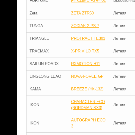
FORTUNE
FITCLIME FSR-401
Всесезонна
Zeta
ZETA ZTR50
Летняя
TUNGA
ZODIAK 2 PS-7
Летняя
TRIANGLE
PROTRACT TE301
Летняя
TRACMAX
X-PRIVILO TX5
Летняя
SAILUN ROADX
RXMOTION H11
Летняя
LINGLONG LEAO
NOVA-FORCE GP
Летняя
KAMA
BREEZE (НК-132)
Летняя
CHARACTER ECO
IKON
Летняя
(NORDMAN SX3)
AUTOGRAPH ECO
IKON
Летняя
3