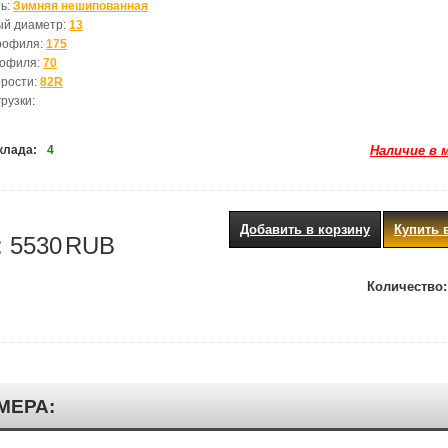
ь:
Зимняя нешипованная
ый диаметр:
13
рофиля:
175
рофиля:
70
орости:
82R
рузки:
клада:
4
Наличие в 
Добавить в корзину
Купить 
:
5530
RUB
Количество:
МЕРА: