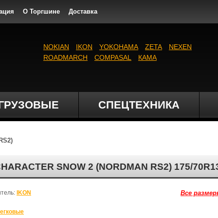
ация
О Торгшине
Доставка
NOKIAN
IKON
YOKOHAMA
ZETA
NEXEN
ROADMARCH
COMPASAL
КАМА
ГРУЗОВЫЕ
СПЕЦТЕХНИКА
RS2)
RACTER SNOW 2 (NORDMAN RS2) 175/70R13
итель:
IKON
Все размер
егковые