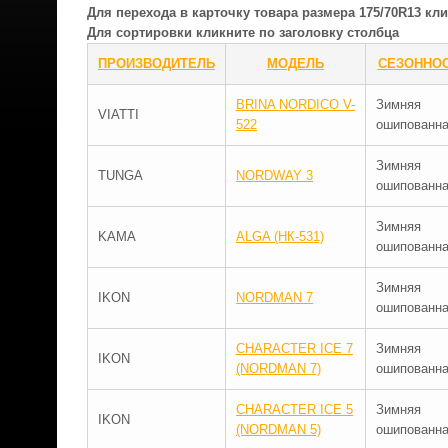
Для перехода в карточку товара размера 175/70R13 к
Для сортировки кликните по заголовку столбца
ПРОИЗВОДИТЕЛЬ
МОДЕЛЬ
СЕЗОННО
BRINA NORDICO V-
Зимняя
VIATTI
522
ошипованн
Зимняя
TUNGA
NORDWAY 3
ошипованн
Зимняя
KAMA
ALGA (НК-531)
ошипованн
Зимняя
IKON
NORDMAN 7
ошипованн
CHARACTER ICE 7
Зимняя
IKON
(NORDMAN 7)
ошипованн
CHARACTER ICE 5
Зимняя
IKON
(NORDMAN 5)
ошипованн