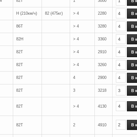
я
82T
1
3000
H (210км/ч)
82 (475кг)
> 4
2280
86T
> 4
3280
82H
> 4
3360
82T
> 4
2910
82T
> 4
3260
82T
4
2900
82T
3
3218
82T
> 4
4130
82T
2
4910