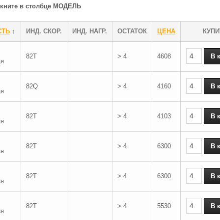
ликните в столбце МОДЕЛЬ
СТЬ
↑
ИНД. СКОР.
ИНД. НАГР.
ОСТАТОК
ЦЕНА
КУПИ
82T
> 4
4608
ая
82Q
> 4
4160
ая
82T
> 4
4103
ая
82T
> 4
6300
ая
82T
> 4
6300
ая
82T
> 4
5530
ая