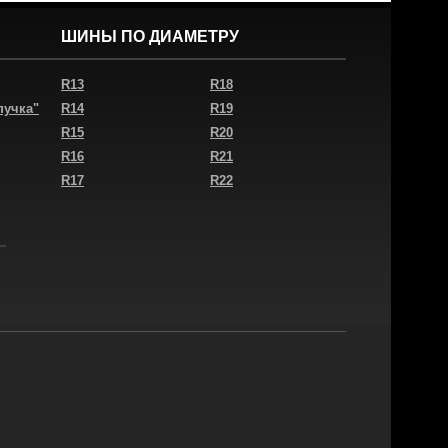
ШИНЫ ПО ДИАМЕТРУ
R13
R18
пучка"
R14
R19
R15
R20
R16
R21
R17
R22