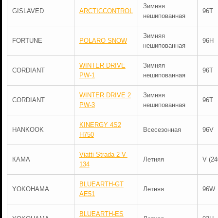
Зимняя
GISLAVED
ARCTICCONTROL
96T
нешипованная
Зимняя
FORTUNE
POLARO SNOW
96H
нешипованная
WINTER DRIVE
Зимняя
CORDIANT
96T
PW-1
нешипованная
WINTER DRIVE 2
Зимняя
CORDIANT
96T
PW-3
нешипованная
KINERGY 4S2
HANKOOK
Всесезонная
96V
H750
Viatti Strada 2 V-
КАМА
Летняя
V (24
134
BLUEARTH-GT
YOKOHAMA
Летняя
96W
AE51
BLUEARTH-ES