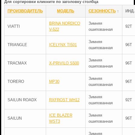
Для сортировки кликните по заголовку столбца
ПРОИЗВОДИТЕЛЬ
МОДЕЛЬ
СЕЗОННОСТЬ
↑
ИНД.
BRINA NORDICO
Зимняя
VIATTI
92T
V-522
ошипованная
Зимняя
TRIANGLE
ICELYNX TI501
96T
ошипованная
Зимняя
TRACMAX
X-PRIVILO S500
96T
ошипованная
Зимняя
TORERO
MP30
96T
ошипованная
Зимняя
SAILUN ROADX
RXFROST WH12
92T
ошипованная
ICE BLAZER
Зимняя
SAILUN
96T
WST3
ошипованная
Зимняя