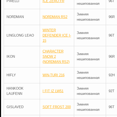
PIRELLI
ICE ZERO FR
96T
нешипованная
Зимняя
NORDMAN
NORDMAN RS2
96R
нешипованная
WINTER
Зимняя
LINGLONG LEAO
DEFENDER ICE I-
96T
нешипованная
15
CHARACTER
Зимняя
IKON
SNOW 2
96R
нешипованная
(NORDMAN RS2)
Зимняя
HIFLY
WIN-TURI 216
92H
нешипованная
HANKOOK
Зимняя
I FIT IZ LW51
92T
LAUFENN
нешипованная
Зимняя
GISLAVED
SOFT FROST 200
96T
нешипованная