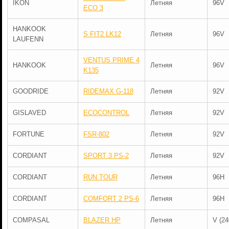
IKON
Летняя
96V
ECO 3
HANKOOK
S FIT2 LK12
Летняя
96V
LAUFENN
VENTUS PRIME 4
HANKOOK
Летняя
96V
K135
GOODRIDE
RIDEMAX G-118
Летняя
92V
GISLAVED
ECOCONTROL
Летняя
92V
FORTUNE
FSR-802
Летняя
92V
CORDIANT
SPORT 3 PS-2
Летняя
92V
CORDIANT
RUN TOUR
Летняя
96H
CORDIANT
COMFORT 2 PS-6
Летняя
96H
COMPASAL
BLAZER HP
Летняя
V (24