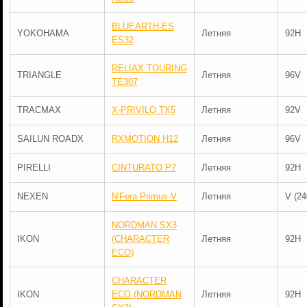
BLUEARTH-ES
YOKOHAMA
Летняя
92H
ES32
RELIAX TOURING
TRIANGLE
Летняя
96V
TE307
TRACMAX
X-PRIVILO TX5
Летняя
92V
SAILUN ROADX
RXMOTION H12
Летняя
96V
PIRELLI
CINTURATO P7
Летняя
92H
NEXEN
N'Fera Primus V
Летняя
V (24
NORDMAN SX3
IKON
(CHARACTER
Летняя
92H
ECO)
CHARACTER
IKON
ECO (NORDMAN
Летняя
92H