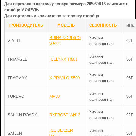
Для перехода в карточку товара размера 205/60R16 кликните в
столбце МОДЕЛЬ
Для сортировки кликните по заголовку столбца
ПРОИЗВОДИТЕЛЬ
МОДЕЛЬ
СЕЗОННОСТЬ
↑
ИНД.
BRINA NORDICO
Зимняя
VIATTI
92T
V-522
ошипованная
Зимняя
TRIANGLE
ICELYNX TI501
96T
ошипованная
Зимняя
TRACMAX
X-PRIVILO S500
96T
ошипованная
Зимняя
TORERO
MP30
96T
ошипованная
Зимняя
SAILUN ROADX
RXFROST WH12
92T
ошипованная
ICE BLAZER
Зимняя
SAILUN
96T