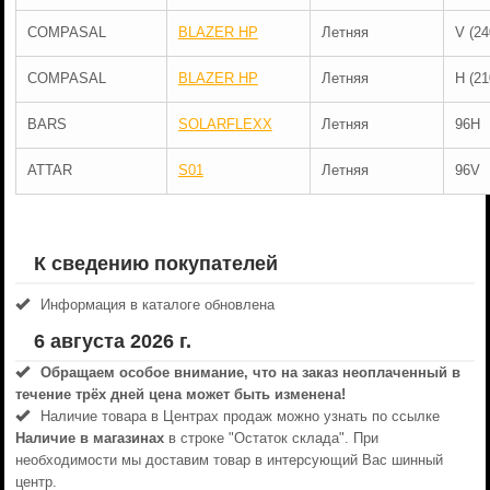
COMPASAL
BLAZER HP
Летняя
V (24
COMPASAL
BLAZER HP
Летняя
H (21
BARS
SOLARFLEXX
Летняя
96H
ATTAR
S01
Летняя
96V
К сведению покупателей
Информация в каталоге обновлена
6 августа 2026 г.
Обращаем особое внимание, что на заказ неоплаченный в
течениe трёх дней цена может быть изменена!
Наличие товара в Центрах продаж можно узнать по ссылке
Наличие в магазинах
в строке "Остаток склада". При
необходимости мы доставим товар в интерсующий Вас шинный
центр.