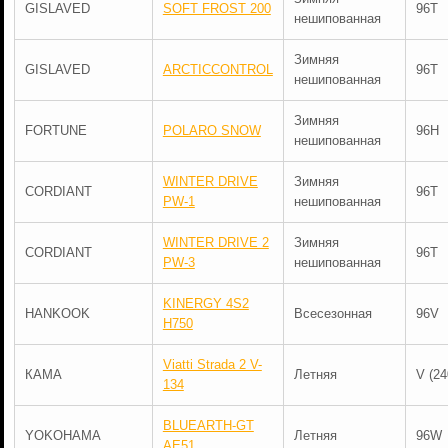
GISLAVED
SOFT FROST 200
96T
нешипованная
Зимняя
GISLAVED
ARCTICCONTROL
96T
нешипованная
Зимняя
FORTUNE
POLARO SNOW
96H
нешипованная
WINTER DRIVE
Зимняя
CORDIANT
96T
PW-1
нешипованная
WINTER DRIVE 2
Зимняя
CORDIANT
96T
PW-3
нешипованная
KINERGY 4S2
HANKOOK
Всесезонная
96V
H750
Viatti Strada 2 V-
КАМА
Летняя
V (24
134
BLUEARTH-GT
YOKOHAMA
Летняя
96W
AE51