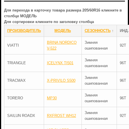
Для перехода в карточку товара размера 205/60R16 кликните в
столбце МОДЕЛЬ
Для сортировки кликните по заголовку столбца
ПРОИЗВОДИТЕЛЬ
МОДЕЛЬ
СЕЗОННОСТЬ
↑
ИНД.
BRINA NORDICO
Зимняя
VIATTI
92T
V-522
ошипованная
Зимняя
TRIANGLE
ICELYNX TI501
96T
ошипованная
Зимняя
TRACMAX
X-PRIVILO S500
96T
ошипованная
Зимняя
TORERO
MP30
96T
ошипованная
Зимняя
SAILUN ROADX
RXFROST WH12
92T
ошипованная