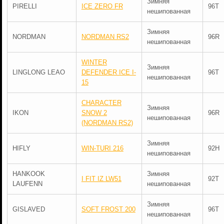
Зимняя
PIRELLI
ICE ZERO FR
96T
нешипованная
Зимняя
NORDMAN
NORDMAN RS2
96R
нешипованная
WINTER
Зимняя
LINGLONG LEAO
DEFENDER ICE I-
96T
нешипованная
15
CHARACTER
Зимняя
IKON
SNOW 2
96R
нешипованная
(NORDMAN RS2)
Зимняя
HIFLY
WIN-TURI 216
92H
нешипованная
HANKOOK
Зимняя
I FIT IZ LW51
92T
LAUFENN
нешипованная
Зимняя
GISLAVED
SOFT FROST 200
96T
нешипованная