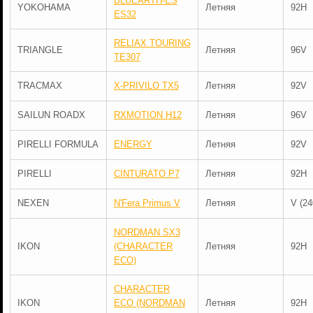
BLUEARTH-ES
YOKOHAMA
Летняя
92H
ES32
RELIAX TOURING
TRIANGLE
Летняя
96V
TE307
TRACMAX
X-PRIVILO TX5
Летняя
92V
SAILUN ROADX
RXMOTION H12
Летняя
96V
PIRELLI FORMULA
ENERGY
Летняя
92V
PIRELLI
CINTURATO P7
Летняя
92H
NEXEN
N'Fera Primus V
Летняя
V (24
NORDMAN SX3
IKON
(CHARACTER
Летняя
92H
ECO)
CHARACTER
IKON
ECO (NORDMAN
Летняя
92H