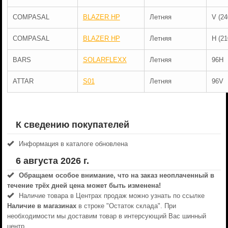
COMPASAL
BLAZER HP
Летняя
V (24
COMPASAL
BLAZER HP
Летняя
H (21
BARS
SOLARFLEXX
Летняя
96H
ATTAR
S01
Летняя
96V
К сведению покупателей
Информация в каталоге обновлена
6 августа 2026 г.
Обращаем особое внимание, что на заказ неоплаченный в
течениe трёх дней цена может быть изменена!
Наличие товара в Центрах продаж можно узнать по ссылке
Наличие в магазинах
в строке "Остаток склада". При
необходимости мы доставим товар в интерсующий Вас шинный
центр.