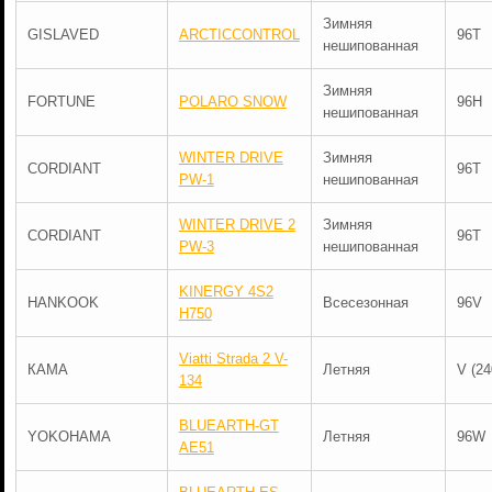
Зимняя
GISLAVED
ARCTICCONTROL
96T
нешипованная
Зимняя
FORTUNE
POLARO SNOW
96H
нешипованная
WINTER DRIVE
Зимняя
CORDIANT
96T
PW-1
нешипованная
WINTER DRIVE 2
Зимняя
CORDIANT
96T
PW-3
нешипованная
KINERGY 4S2
HANKOOK
Всесезонная
96V
H750
Viatti Strada 2 V-
КАМА
Летняя
V (24
134
BLUEARTH-GT
YOKOHAMA
Летняя
96W
AE51