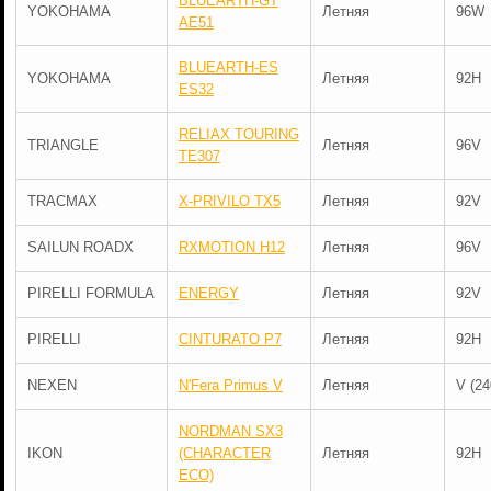
BLUEARTH-GT
YOKOHAMA
Летняя
96W
AE51
BLUEARTH-ES
YOKOHAMA
Летняя
92H
ES32
RELIAX TOURING
TRIANGLE
Летняя
96V
TE307
TRACMAX
X-PRIVILO TX5
Летняя
92V
SAILUN ROADX
RXMOTION H12
Летняя
96V
PIRELLI FORMULA
ENERGY
Летняя
92V
PIRELLI
CINTURATO P7
Летняя
92H
NEXEN
N'Fera Primus V
Летняя
V (24
NORDMAN SX3
IKON
(CHARACTER
Летняя
92H
ECO)