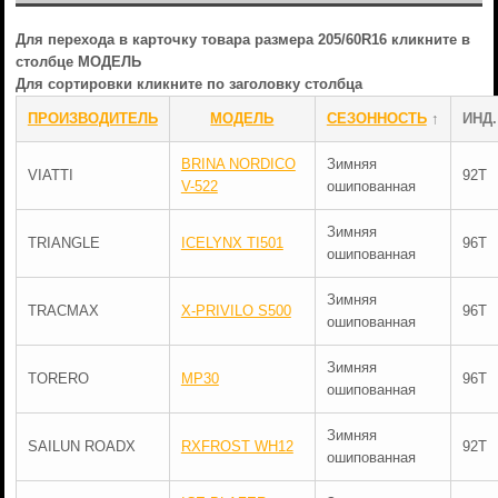
Для перехода в карточку товара размера 205/60R16 кликните в
столбце МОДЕЛЬ
Для сортировки кликните по заголовку столбца
ПРОИЗВОДИТЕЛЬ
МОДЕЛЬ
СЕЗОННОСТЬ
↑
ИНД.
BRINA NORDICO
Зимняя
VIATTI
92T
V-522
ошипованная
Зимняя
TRIANGLE
ICELYNX TI501
96T
ошипованная
Зимняя
TRACMAX
X-PRIVILO S500
96T
ошипованная
Зимняя
TORERO
MP30
96T
ошипованная
Зимняя
SAILUN ROADX
RXFROST WH12
92T
ошипованная