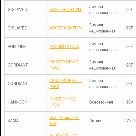
Зимняя
GISLAVED
SOFT FROST 200
96T
нешипованная
Зимняя
GISLAVED
ARCTICCONTROL
96T
нешипованная
Зимняя
FORTUNE
POLARO SNOW
96H
нешипованная
WINTER DRIVE
Зимняя
CORDIANT
96T
PW-1
нешипованная
WINTER DRIVE 2
Зимняя
CORDIANT
96T
PW-3
нешипованная
KINERGY 4S2
HANKOOK
Всесезонная
96V
H750
Viatti Strada 2 V-
КАМА
Летняя
V (24
134