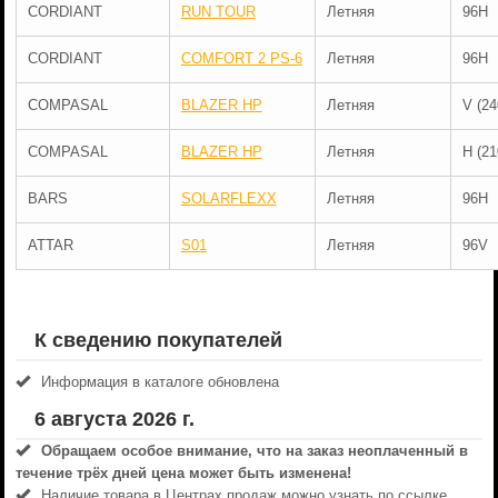
CORDIANT
RUN TOUR
Летняя
96H
CORDIANT
COMFORT 2 PS-6
Летняя
96H
COMPASAL
BLAZER HP
Летняя
V (24
COMPASAL
BLAZER HP
Летняя
H (21
BARS
SOLARFLEXX
Летняя
96H
ATTAR
S01
Летняя
96V
К сведению покупателей
Информация в каталоге обновлена
6 августа 2026 г.
Обращаем особое внимание, что на заказ неоплаченный в
течениe трёх дней цена может быть изменена!
Наличие товара в Центрах продаж можно узнать по ссылке