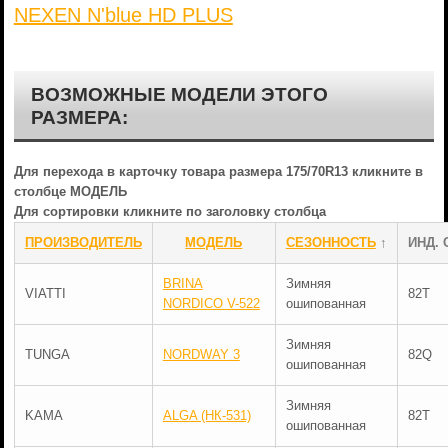
NEXEN N'blue HD PLUS
ВОЗМОЖНЫЕ МОДЕЛИ ЭТОГО
РАЗМЕРА:
Для перехода в карточку товара размера 175/70R13 кликните в
столбце МОДЕЛЬ
Для сортировки кликните по заголовку столбца
ПРОИЗВОДИТЕЛЬ
МОДЕЛЬ
СЕЗОННОСТЬ
↑
ИНД. 
BRINA
Зимняя
VIATTI
82T
NORDICO V-522
ошипованная
Зимняя
TUNGA
NORDWAY 3
82Q
ошипованная
Зимняя
KAMA
ALGA (НК-531)
82T
ошипованная