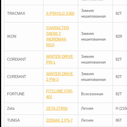
Зимняя
TRACMAX
X-PRIVILO S360
82T
нешипованная
CHARACTER
SNOW 2
Зимняя
IKON
82R
(NORDMAN
нешипованная
RS2)
WINTER DRIVE
Зимняя
CORDIANT
82T
PW-1
нешипованная
WINTER DRIVE
Зимняя
CORDIANT
82T
2 PW-3
нешипованная
FITCLIME FSR-
FORTUNE
Всесезонная
82T
401
Zeta
ZETA ZTR50
Летняя
H (210
TUNGA
ZODIAK 2 PS-7
Летняя
86T