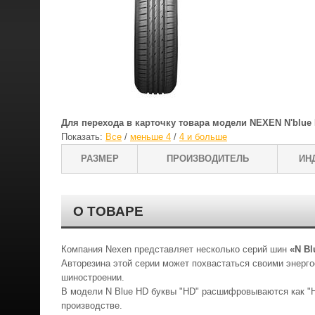
Для перехода в карточку товара модели NEXEN N'blue
Показать:
Все
/
меньше 4
/
4 и больше
РАЗМЕР
ПРОИЗВОДИТЕЛЬ
ИНД
О ТОВАРЕ
Компания Nexen представляет несколько серий шин
«N Bl
Авторезина этой серии может похвастаться своими энерг
шиностроении.
В модели N Blue HD буквы "HD" расшифровываются как "Ha
производстве.