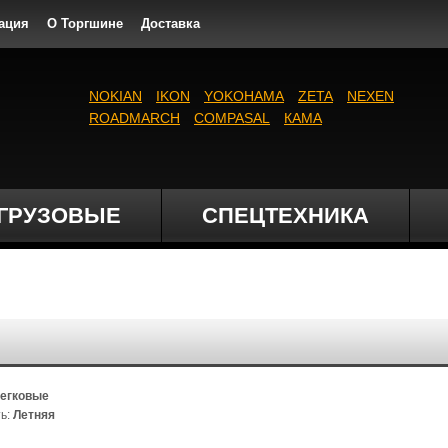
ация
О Торгшине
Доставка
NOKIAN
IKON
YOKOHAMA
ZETA
NEXEN
ROADMARCH
COMPASAL
КАМА
ГРУЗОВЫЕ
СПЕЦТЕХНИКА
егковые
ь:
Летняя