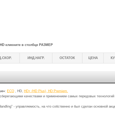
 HD кликните в столбце РАЗМЕР
.СКОР.
ИНД.НАГР.
ОСТАТОК
ЦЕНА
КУ
ue»
:
ECO
, HD,
HD+ (HD Plus),
HD Premiem.
осберегающими качествами и применением самых передовых технологий
ndling" - управляемость, на что собственно и был сделан основной акц