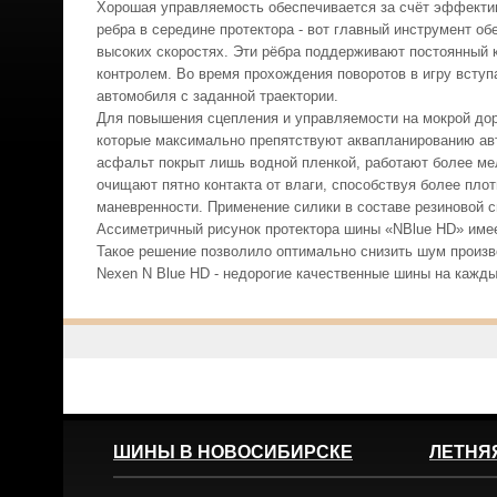
Хорошая управляемость обеспечивается за счёт эффективн
ребра в середине протектора - вот главный инструмент о
высоких скоростях. Эти рёбра поддерживают постоянный 
контролем. Во время прохождения поворотов в игру всту
автомобиля с заданной траектории.
Для повышения сцепления и управляемости на мокрой дор
которые максимально препятствуют аквапланированию авто
асфальт покрыт лишь водной пленкой, работают более ме
очищают пятно контакта от влаги, способствуя более пло
маневренности. Применение силики в составе резиновой 
Ассиметричный рисунок протектора шины «NBlue HD» имее
Такое решение позволило оптимально снизить шум произв
Nexen N Blue HD - недорогие качественные шины на кажд
ШИНЫ В НОВОСИБИРСКЕ
ЛЕТНЯ