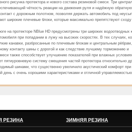
ого рисунка протектора и нового состава резиновой смеси. Три центра
беспечивающий чёткость реакции на движения руля и надёжную обратную
контакт с дорожным полотном, позволяя держать автомобиль под неусы
пают широкие плечевые блоки, которые максимально препятствуют сходу
оге на протекторе NBlue HD предусмотрены три широких водоотводных 
мобиля при попадании в лужу на высоких скоростях. В тех случаях, ко
лкие канавки, разбросанные по плечевым блокам и центральным рёбрам,
тному контакту шины с дорогой и как следствие лучшему торможению и
смеси также способствует улучшению показателей при влажных условия
т пятиуровневую систему смещения частей протектора относительно др
одимый шинами, что существенно увеличило акустический комфорт при 
ый день с очень хорошими характеристиками и отличной управляемостью
Я РЕЗИНА
ЗИМНЯЯ РЕЗИНА