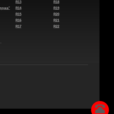
R13
R18
пучка"
R14
R19
R15
R20
R16
R21
R17
R22