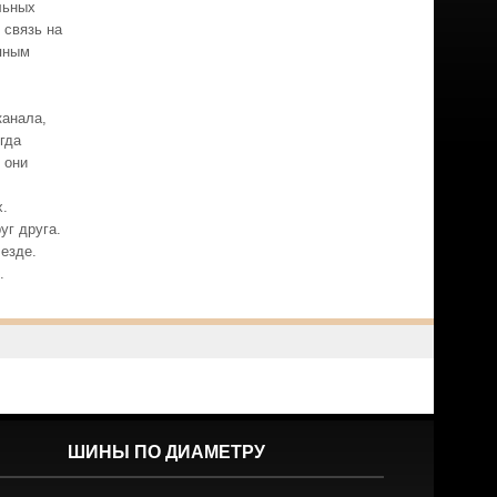
льных
 связь на
пным
канала,
гда
 они
х.
уг друга.
езде.
.
ШИНЫ ПО ДИАМЕТРУ