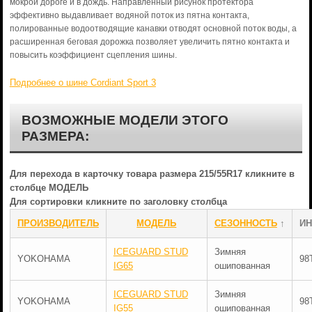
мокрой дороге и в дождь. Направленный рисунок протектора
эффективно выдавливает водяной поток из пятна контакта,
полированные водоотводящие канавки отводят основной поток воды, а
расширенная беговая дорожка позволяет увеличить пятно контакта и
повысить коэффициент сцепления шины.
Подробнее о шине Cordiant Sport 3
ВОЗМОЖНЫЕ МОДЕЛИ ЭТОГО
РАЗМЕРА:
Для перехода в карточку товара размера 215/55R17 кликните в
столбце МОДЕЛЬ
Для сортировки кликните по заголовку столбца
ПРОИЗВОДИТЕЛЬ
МОДЕЛЬ
СЕЗОННОСТЬ
↑
ИН
ICEGUARD STUD
Зимняя
YOKOHAMA
98
IG65
ошипованная
ICEGUARD STUD
Зимняя
YOKOHAMA
98
IG55
ошипованная