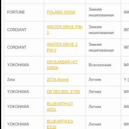
Зимняя
FORTUNE
POLARO SNOW
94
нешипованная
WINTER DRIVE PW-
Зимняя
CORDIANT
98
1
нешипованная
WINTER DRIVE 2
Зимняя
CORDIANT
98
PW-3
нешипованная
GEOLANDAR H/T
YOKOHAMA
Всесезонная
94
G900A
Zeta
ZETA Alventi
Летняя
Y 
YOKOHAMA
DB DECIBEL E70N
Летняя
94
BLUEARTH-GT
YOKOHAMA
Летняя
94
AE51
BLUEARTH-ES
YOKOHAMA
Летняя
94
ES32