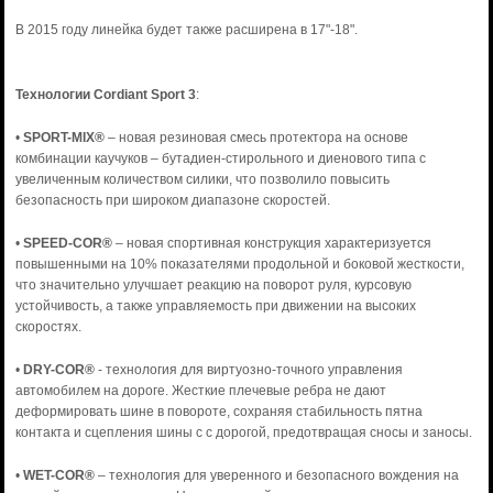
В 2015 году линейка будет также расширена в 17"-18".
Технологии Cordiant Sport 3
:
•
SPORT-MIX®
– новая резиновая смесь протектора на основе
комбинации каучуков – бутадиен-стирольного и диенового типа с
увеличенным количеством силики, что позволило повысить
безопасность при широком диапазоне скоростей.
•
SPEED-COR®
– новая спортивная конструкция характеризуется
повышенными на 10% показателями продольной и боковой жесткости,
что значительно улучшает реакцию на поворот руля, курсовую
устойчивость, а также управляемость при движении на высоких
скоростях.
•
DRY-COR®
- технология для виртуозно-точного управления
автомобилем на дороге. Жесткие плечевые ребра не дают
деформировать шине в повороте, сохраняя стабильность пятна
контакта и сцепления шины с с дорогой, предотвращая сносы и заносы.
•
WET-COR®
– технология для уверенного и безопасного вождения на