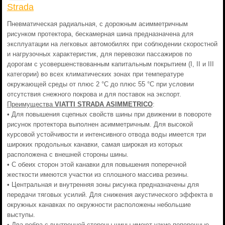
Strada
Пневматическая радиальная, с дорожным асимметричным
рисунком протектора, бескамерная шина предназначена для
эксплуатации на легковых автомобилях при соблюдении скоростной
и нагрузочных характеристик, для перевозки пассажиров по
дорогам с усовершенствованным капитальным покрытием (I, II и III
категории) во всех климатических зонах при температуре
окружающей среды от плюс 2 °С до плюс 55 °С при условии
отсутствия снежного покрова и для поставок на экспорт.
Преимущества
VIATTI STRADA ASIMMETRICO
:
• Для повышения сцепных свойств шины при движении в повороте
рисунок протектора выполнен асимметричным. Для высокой
курсовой устойчивости и интенсивного отвода воды имеется три
широких продольных канавки, самая широкая из которых
расположена с внешней стороны шины.
• С обеих сторон этой канавки для повышения поперечной
жесткости имеются участки из сплошного массива резины.
• Центральная и внутренняя зоны рисунка предназначены для
передачи тяговых усилий. Для снижения акустического эффекта в
окружных канавках по окружности расположены небольшие
выступы.
• Два ребра с внутренней стороны шины имеют узкие поперечные