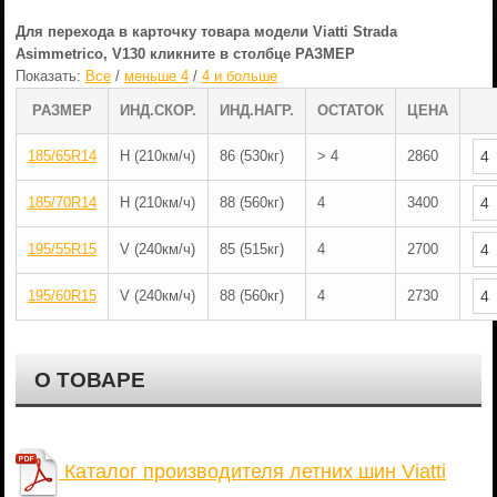
Для перехода в карточку товара модели Viatti Strada
Asimmetrico, V130 кликните в столбце РАЗМЕР
Показать:
Все
/
меньше 4
/
4 и больше
РАЗМЕР
ИНД.СКОР.
ИНД.НАГР.
ОСТАТОК
ЦЕНА
185/65R14
H (210км/ч)
86 (530кг)
> 4
2860
185/70R14
H (210км/ч)
88 (560кг)
4
3400
195/55R15
V (240км/ч)
85 (515кг)
4
2700
195/60R15
V (240км/ч)
88 (560кг)
4
2730
О ТОВАРЕ
Каталог производителя летних шин Viatti