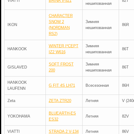
VIATTI
BRINA V-521
82T
нешипованная
CHARACTER
SNOW 2
Зимняя
IKON
86R
(NORDMAN
нешипованная
RS2)
WINTER I*CEPT
Зимняя
HANKOOK
86T
IZ2 W616
нешипованная
SOFT FROST
Зимняя
GISLAVED
86T
200
нешипованная
HANKOOK
G FIT 4S LH71
Всесезонная
86H
LAUFENN
Zeta
ZETA ZTR20
Летняя
V (240
BLUEARTH-ES
YOKOHAMA
Летняя
82V
ES32
VIATTI
STRADA 2 V-134
Летняя
86V