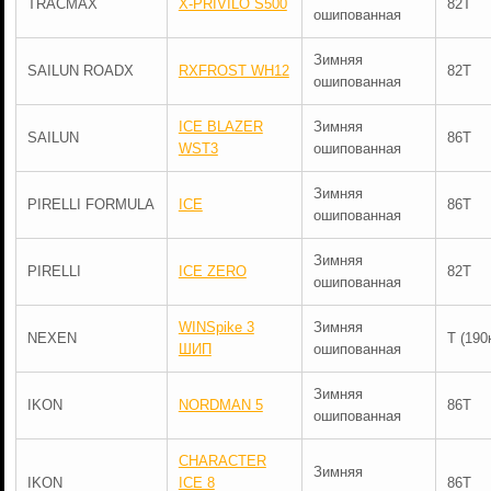
TRACMAX
X-PRIVILO S500
82T
ошипованная
Зимняя
SAILUN ROADX
RXFROST WH12
82T
ошипованная
ICE BLAZER
Зимняя
SAILUN
86T
WST3
ошипованная
Зимняя
PIRELLI FORMULA
ICE
86T
ошипованная
Зимняя
PIRELLI
ICE ZERO
82T
ошипованная
WINSpike 3
Зимняя
NEXEN
T (190
ШИП
ошипованная
Зимняя
IKON
NORDMAN 5
86T
ошипованная
CHARACTER
Зимняя
IKON
ICE 8
86T