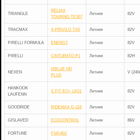
RELIAX
TRIANGLE
Летняя
82V
TOURING TE307
TRACMAX
X-PRIVILO TX5
Летняя
82V
PIRELLI FORMULA
ENERGY
Летняя
82V
PIRELLI
CINTURATO P1
Летняя
82H
N'BLUE HD
NEXEN
Летняя
V (240
PLUS
HANKOOK
S FIT EQ+ LK01
Летняя
82V
LAUFENN
GOODRIDE
RIDEMAX G-118
Летняя
82V
GISLAVED
ECOCONTROL
Летняя
86V
FORTUNE
FSR-802
Летняя
82V