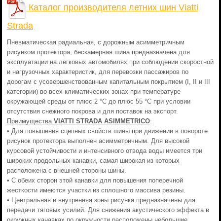
Каталог производителя летних шин Viatti
Strada
Пневматическая радиальная, с дорожным асимметричным
рисунком протектора, бескамерная шина предназначена для
эксплуатации на легковых автомобилях при соблюдении скоростной
и нагрузочных характеристик, для перевозки пассажиров по
дорогам с усовершенствованным капитальным покрытием (I, II и III
категории) во всех климатических зонах при температуре
окружающей среды от плюс 2 °С до плюс 55 °С при условии
отсутствия снежного покрова и для поставок на экспорт.
Преимущества
VIATTI STRADA ASIMMETRICO
:
• Для повышения сцепных свойств шины при движении в повороте
рисунок протектора выполнен асимметричным. Для высокой
курсовой устойчивости и интенсивного отвода воды имеется три
широких продольных канавки, самая широкая из которых
расположена с внешней стороны шины.
• С обеих сторон этой канавки для повышения поперечной
жесткости имеются участки из сплошного массива резины.
• Центральная и внутренняя зоны рисунка предназначены для
передачи тяговых усилий. Для снижения акустического эффекта в
окружных канавках по окружности расположены небольшие