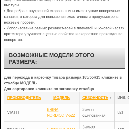
выступы.
• Два ребра с внутренней стороны шины имеют узкие поперечные
канавки, в которых для повышения эластичности предусмотрены
ножевые прорези.
• Использование разных резиносмесей в плечевой и боковой частях
протектора улучшает сцепные свойства и скоростное прохождение
поворотов.
ВОЗМОЖНЫЕ МОДЕЛИ ЭТОГО
РАЗМЕРА:
Для перехода в карточку товара размера 185/55R15 кликните в
столбце МОДЕЛЬ
Для сортировки кликните по заголовку столбца
ПРОИЗВОДИТЕЛЬ
МОДЕЛЬ
СЕЗОННОСТЬ
↑
ИНД. 
BRINA
Зимняя
VIATTI
82T
NORDICO V-522
ошипованная
Зимняя