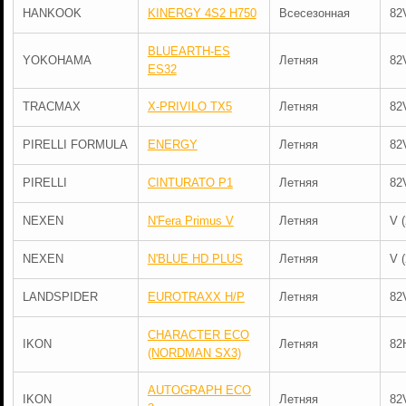
HANKOOK
KINERGY 4S2 H750
Всесезонная
82
BLUEARTH-ES
YOKOHAMA
Летняя
82
ES32
TRACMAX
X-PRIVILO TX5
Летняя
82
PIRELLI FORMULA
ENERGY
Летняя
82
PIRELLI
CINTURATO P1
Летняя
82
NEXEN
N'Fera Primus V
Летняя
V 
NEXEN
N'BLUE HD PLUS
Летняя
V 
LANDSPIDER
EUROTRAXX H/P
Летняя
82
CHARACTER ECO
IKON
Летняя
82
(NORDMAN SX3)
AUTOGRAPH ECO
IKON
Летняя
82