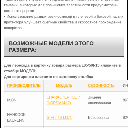
канавки, в которых для повышения эластичности предусмотрены
ножевые прорези.
• Использование разных резиносмесей в плечевой и боковой частях
протектора улучшает сцепные свойства и скоростное прохождение
поворотов.
ВОЗМОЖНЫЕ МОДЕЛИ ЭТОГО
РАЗМЕРА:
Для перехода в карточку товара размера 195/50R15 кликните в
столбце МОДЕЛЬ
Для сортировки кликните по заголовку столбца
ПРОИЗВОДИТЕЛЬ
МОДЕЛЬ
СЕЗОННОСТЬ
↑
ИН
CHARACTER ICE 7
Зимняя
IKON
86
(NORDMAN 7)
ошипованная
HANKOOK
G FIT 4S LH71
Всесезонная
82
LAUFENN