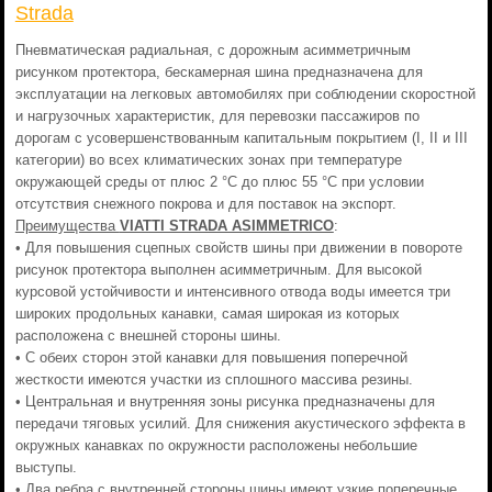
Strada
Пневматическая радиальная, с дорожным асимметричным
рисунком протектора, бескамерная шина предназначена для
эксплуатации на легковых автомобилях при соблюдении скоростной
и нагрузочных характеристик, для перевозки пассажиров по
дорогам с усовершенствованным капитальным покрытием (I, II и III
категории) во всех климатических зонах при температуре
окружающей среды от плюс 2 °С до плюс 55 °С при условии
отсутствия снежного покрова и для поставок на экспорт.
Преимущества
VIATTI STRADA ASIMMETRICO
:
• Для повышения сцепных свойств шины при движении в повороте
рисунок протектора выполнен асимметричным. Для высокой
курсовой устойчивости и интенсивного отвода воды имеется три
широких продольных канавки, самая широкая из которых
расположена с внешней стороны шины.
• С обеих сторон этой канавки для повышения поперечной
жесткости имеются участки из сплошного массива резины.
• Центральная и внутренняя зоны рисунка предназначены для
передачи тяговых усилий. Для снижения акустического эффекта в
окружных канавках по окружности расположены небольшие
выступы.
• Два ребра с внутренней стороны шины имеют узкие поперечные