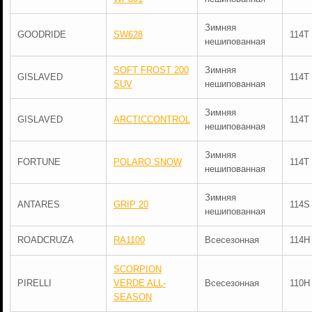
Зимняя
GOODRIDE
SW628
114T
нешипованная
SOFT FROST 200
Зимняя
GISLAVED
114T
SUV
нешипованная
Зимняя
GISLAVED
ARCTICCONTROL
114T
нешипованная
Зимняя
FORTUNE
POLARO SNOW
114T
нешипованная
Зимняя
ANTARES
GRIP 20
114S
нешипованная
ROADCRUZA
RA1100
Всесезонная
114H
SCORPION
PIRELLI
VERDE ALL-
Всесезонная
110H
SEASON