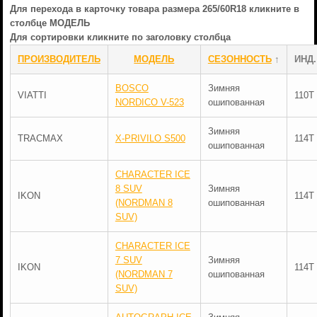
Для перехода в карточку товара размера 265/60R18 кликните в
столбце МОДЕЛЬ
Для сортировки кликните по заголовку столбца
ПРОИЗВОДИТЕЛЬ
МОДЕЛЬ
СЕЗОННОСТЬ
↑
ИНД.
BOSCO
Зимняя
VIATTI
110T
NORDICO V-523
ошипованная
Зимняя
TRACMAX
X-PRIVILO S500
114T
ошипованная
CHARACTER ICE
8 SUV
Зимняя
IKON
114T
(NORDMAN 8
ошипованная
SUV)
CHARACTER ICE
7 SUV
Зимняя
IKON
114T
(NORDMAN 7
ошипованная
SUV)