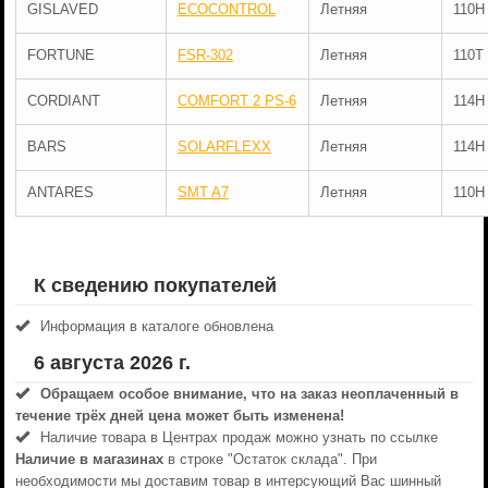
GISLAVED
ECOCONTROL
Летняя
110H
FORTUNE
FSR-302
Летняя
110T
CORDIANT
COMFORT 2 PS-6
Летняя
114H
BARS
SOLARFLEXX
Летняя
114H
ANTARES
SMT A7
Летняя
110H
К сведению покупателей
Информация в каталоге обновлена
6 августа 2026 г.
Обращаем особое внимание, что на заказ неоплаченный в
течениe трёх дней цена может быть изменена!
Наличие товара в Центрах продаж можно узнать по ссылке
Наличие в магазинах
в строке "Остаток склада". При
необходимости мы доставим товар в интерсующий Вас шинный