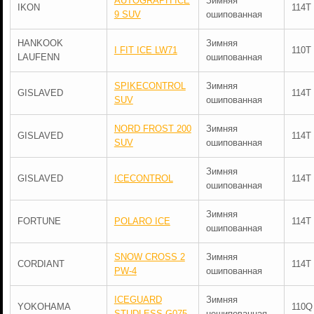
AUTOGRAPH ICE
Зимняя
IKON
114T
9 SUV
ошипованная
HANKOOK
Зимняя
I FIT ICE LW71
110T
LAUFENN
ошипованная
SPIKECONTROL
Зимняя
GISLAVED
114T
SUV
ошипованная
NORD FROST 200
Зимняя
GISLAVED
114T
SUV
ошипованная
Зимняя
GISLAVED
ICECONTROL
114T
ошипованная
Зимняя
FORTUNE
POLARO ICE
114T
ошипованная
SNOW CROSS 2
Зимняя
CORDIANT
114T
PW-4
ошипованная
ICEGUARD
Зимняя
YOKOHAMA
110Q
STUDLESS G075
нешипованная