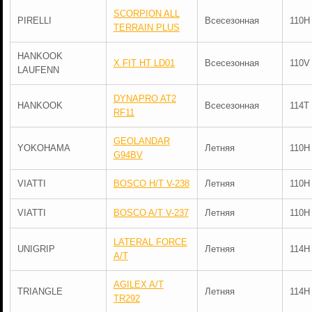
SCORPION ALL
PIRELLI
Всесезонная
110H
TERRAIN PLUS
HANKOOK
X FIT HT LD01
Всесезонная
110V
LAUFENN
DYNAPRO AT2
HANKOOK
Всесезонная
114T
RF11
GEOLANDAR
YOKOHAMA
Летняя
110H
G94BV
VIATTI
BOSCO H/T V-238
Летняя
110H
VIATTI
BOSCO A/T V-237
Летняя
110H
LATERAL FORCE
UNIGRIP
Летняя
114H
A/T
AGILEX A/T
TRIANGLE
Летняя
114H
TR292