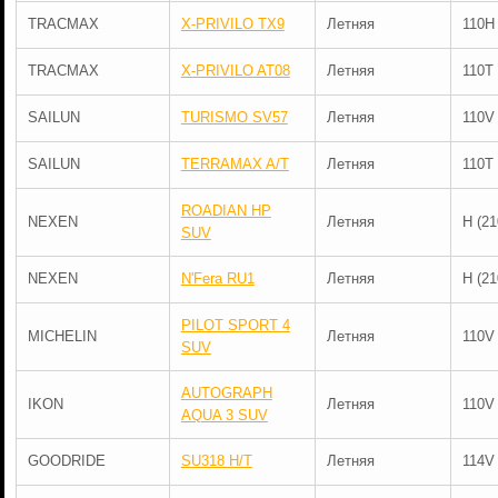
TRACMAX
X-PRIVILO TX9
Летняя
110H
TRACMAX
X-PRIVILO AT08
Летняя
110T
SAILUN
TURISMO SV57
Летняя
110V
SAILUN
TERRAMAX A/T
Летняя
110T
ROADIAN HP
NEXEN
Летняя
H (21
SUV
NEXEN
N'Fera RU1
Летняя
H (21
PILOT SPORT 4
MICHELIN
Летняя
110V
SUV
AUTOGRAPH
IKON
Летняя
110V
AQUA 3 SUV
GOODRIDE
SU318 H/T
Летняя
114V