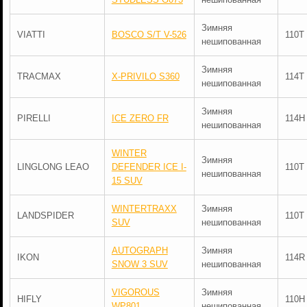
Зимняя
VIATTI
BOSCO S/T V-526
110T
нешипованная
Зимняя
TRACMAX
X-PRIVILO S360
114T
нешипованная
Зимняя
PIRELLI
ICE ZERO FR
114H
нешипованная
WINTER
Зимняя
LINGLONG LEAO
DEFENDER ICE I-
110T
нешипованная
15 SUV
WINTERTRAXX
Зимняя
LANDSPIDER
110T
SUV
нешипованная
AUTOGRAPH
Зимняя
IKON
114R
SNOW 3 SUV
нешипованная
VIGOROUS
Зимняя
HIFLY
110H
WP801
нешипованная