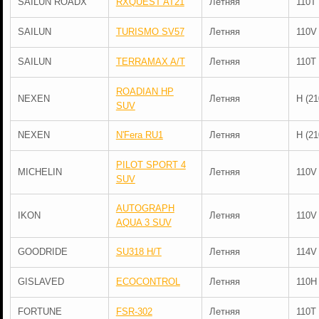
SAILUN ROADX
RXQUEST AT21
Летняя
110T
SAILUN
TURISMO SV57
Летняя
110V
SAILUN
TERRAMAX A/T
Летняя
110T
ROADIAN HP
NEXEN
Летняя
H (21
SUV
NEXEN
N'Fera RU1
Летняя
H (21
PILOT SPORT 4
MICHELIN
Летняя
110V
SUV
AUTOGRAPH
IKON
Летняя
110V
AQUA 3 SUV
GOODRIDE
SU318 H/T
Летняя
114V
GISLAVED
ECOCONTROL
Летняя
110H
FORTUNE
FSR-302
Летняя
110T