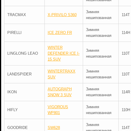
Зимняя
TRACMAX
X-PRIVILO S360
114T
нешипованная
Зимняя
PIRELLI
ICE ZERO FR
114H
нешипованная
WINTER
Зимняя
LINGLONG LEAO
DEFENDER ICE I-
110T
нешипованная
15 SUV
WINTERTRAXX
Зимняя
LANDSPIDER
110T
SUV
нешипованная
AUTOGRAPH
Зимняя
IKON
114R
SNOW 3 SUV
нешипованная
VIGOROUS
Зимняя
HIFLY
110H
WP801
нешипованная
Зимняя
GOODRIDE
SW628
114T
нешипованная