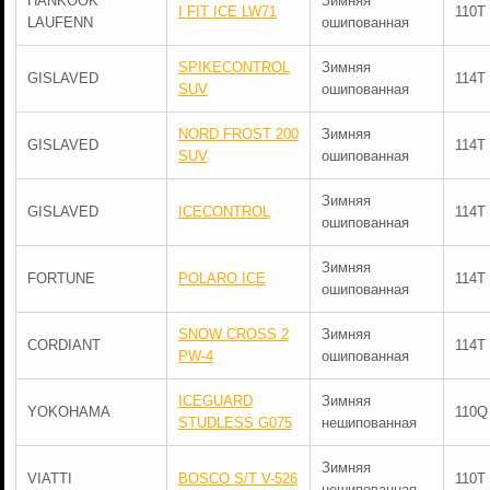
HANKOOK
Зимняя
I FIT ICE LW71
110T
LAUFENN
ошипованная
SPIKECONTROL
Зимняя
GISLAVED
114T
SUV
ошипованная
NORD FROST 200
Зимняя
GISLAVED
114T
SUV
ошипованная
Зимняя
GISLAVED
ICECONTROL
114T
ошипованная
Зимняя
FORTUNE
POLARO ICE
114T
ошипованная
SNOW CROSS 2
Зимняя
CORDIANT
114T
PW-4
ошипованная
ICEGUARD
Зимняя
YOKOHAMA
110Q
STUDLESS G075
нешипованная
Зимняя
VIATTI
BOSCO S/T V-526
110T
нешипованная