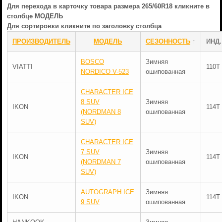
Для перехода в карточку товара размера 265/60R18 кликните в
столбце МОДЕЛЬ
Для сортировки кликните по заголовку столбца
ПРОИЗВОДИТЕЛЬ
МОДЕЛЬ
СЕЗОННОСТЬ
↑
ИНД.
BOSCO
Зимняя
VIATTI
110T
NORDICO V-523
ошипованная
CHARACTER ICE
8 SUV
Зимняя
IKON
114T
(NORDMAN 8
ошипованная
SUV)
CHARACTER ICE
7 SUV
Зимняя
IKON
114T
(NORDMAN 7
ошипованная
SUV)
AUTOGRAPH ICE
Зимняя
IKON
114T
9 SUV
ошипованная