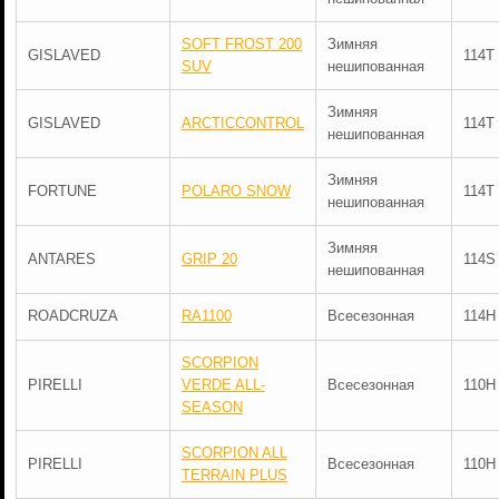
SOFT FROST 200
Зимняя
GISLAVED
114T
SUV
нешипованная
Зимняя
GISLAVED
ARCTICCONTROL
114T
нешипованная
Зимняя
FORTUNE
POLARO SNOW
114T
нешипованная
Зимняя
ANTARES
GRIP 20
114S
нешипованная
ROADCRUZA
RA1100
Всесезонная
114H
SCORPION
PIRELLI
VERDE ALL-
Всесезонная
110H
SEASON
SCORPION ALL
PIRELLI
Всесезонная
110H
TERRAIN PLUS