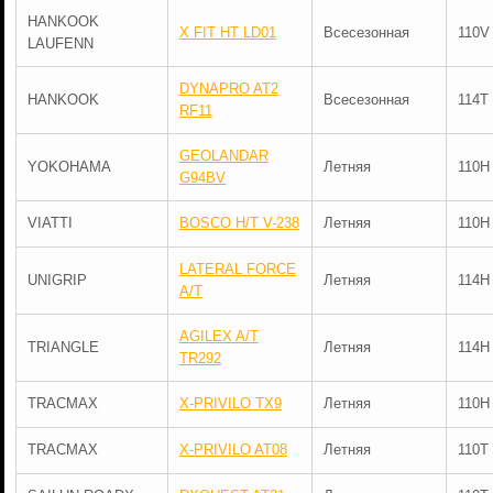
HANKOOK
X FIT HT LD01
Всесезонная
110V
LAUFENN
DYNAPRO AT2
HANKOOK
Всесезонная
114T
RF11
GEOLANDAR
YOKOHAMA
Летняя
110H
G94BV
VIATTI
BOSCO H/T V-238
Летняя
110H
LATERAL FORCE
UNIGRIP
Летняя
114H
A/T
AGILEX A/T
TRIANGLE
Летняя
114H
TR292
TRACMAX
X-PRIVILO TX9
Летняя
110H
TRACMAX
X-PRIVILO AT08
Летняя
110T