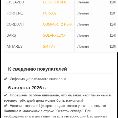
GISLAVED
ECOCONTROL
Летняя
110H
FORTUNE
FSR-302
Летняя
110T
CORDIANT
COMFORT 2 PS-6
Летняя
114H
BARS
SOLARFLEXX
Летняя
114H
ANTARES
SMT A7
Летняя
110H
К сведению покупателей
Информация в каталоге обновлена
6 августа 2026 г.
Обращаем особое внимание, что на заказ неоплаченный в
течениe трёх дней цена может быть изменена!
Наличие товара в Центрах продаж можно узнать по ссылке
Наличие в магазинах
в строке "Остаток склада". При
необходимости мы доставим товар в интерсующий Вас шинный