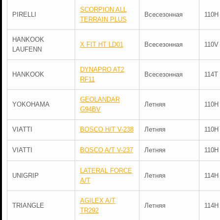
SCORPION ALL
PIRELLI
Всесезонная
110H
TERRAIN PLUS
HANKOOK
X FIT HT LD01
Всесезонная
110V
LAUFENN
DYNAPRO AT2
HANKOOK
Всесезонная
114T
RF11
GEOLANDAR
YOKOHAMA
Летняя
110H
G94BV
VIATTI
BOSCO H/T V-238
Летняя
110H
VIATTI
BOSCO A/T V-237
Летняя
110H
LATERAL FORCE
UNIGRIP
Летняя
114H
A/T
AGILEX A/T
TRIANGLE
Летняя
114H
TR292