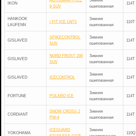
AUTOGRAPH ICE
Зимняя
IKON
114T
9 SUV
ошипованная
HANKOOK
Зимняя
I FIT ICE LW71
110T
LAUFENN
ошипованная
SPIKECONTROL
Зимняя
GISLAVED
114T
SUV
ошипованная
NORD FROST 200
Зимняя
GISLAVED
114T
SUV
ошипованная
Зимняя
GISLAVED
ICECONTROL
114T
ошипованная
Зимняя
FORTUNE
POLARO ICE
114T
ошипованная
SNOW CROSS 2
Зимняя
CORDIANT
114T
PW-4
ошипованная
ICEGUARD
Зимняя
YOKOHAMA
110Q
STUDLESS G075
нешипованная