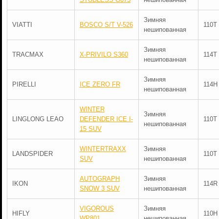
Зимняя
VIATTI
BOSCO S/T V-526
110T
нешипованная
Зимняя
TRACMAX
X-PRIVILO S360
114T
нешипованная
Зимняя
PIRELLI
ICE ZERO FR
114H
нешипованная
WINTER
Зимняя
LINGLONG LEAO
DEFENDER ICE I-
110T
нешипованная
15 SUV
WINTERTRAXX
Зимняя
LANDSPIDER
110T
SUV
нешипованная
AUTOGRAPH
Зимняя
IKON
114R
SNOW 3 SUV
нешипованная
VIGOROUS
Зимняя
HIFLY
110H
WP801
нешипованная