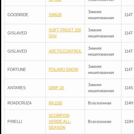
Зимняя
GOODRIDE
SW628
114T
нешипованная
SOFT FROST 200
Зимняя
GISLAVED
114T
SUV
нешипованная
Зимняя
GISLAVED
ARCTICCONTROL
114T
нешипованная
Зимняя
FORTUNE
POLARO SNOW
114T
нешипованная
Зимняя
ANTARES
GRIP 20
114S
нешипованная
ROADCRUZA
RA1100
Всесезонная
114H
SCORPION
PIRELLI
VERDE ALL-
Всесезонная
110H
SEASON