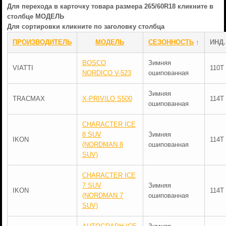
Для перехода в карточку товара размера 265/60R18 кликните в
столбце МОДЕЛЬ
Для сортировки кликните по заголовку столбца
ПРОИЗВОДИТЕЛЬ
МОДЕЛЬ
СЕЗОННОСТЬ
↑
ИНД.
BOSCO
Зимняя
VIATTI
110T
NORDICO V-523
ошипованная
Зимняя
TRACMAX
X-PRIVILO S500
114T
ошипованная
CHARACTER ICE
8 SUV
Зимняя
IKON
114T
(NORDMAN 8
ошипованная
SUV)
CHARACTER ICE
7 SUV
Зимняя
IKON
114T
(NORDMAN 7
ошипованная
SUV)