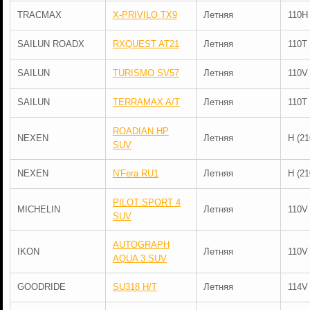
TRACMAX
X-PRIVILO TX9
Летняя
110H
SAILUN ROADX
RXQUEST AT21
Летняя
110T
SAILUN
TURISMO SV57
Летняя
110V
SAILUN
TERRAMAX A/T
Летняя
110T
ROADIAN HP
NEXEN
Летняя
H (21
SUV
NEXEN
N'Fera RU1
Летняя
H (21
PILOT SPORT 4
MICHELIN
Летняя
110V
SUV
AUTOGRAPH
IKON
Летняя
110V
AQUA 3 SUV
GOODRIDE
SU318 H/T
Летняя
114V