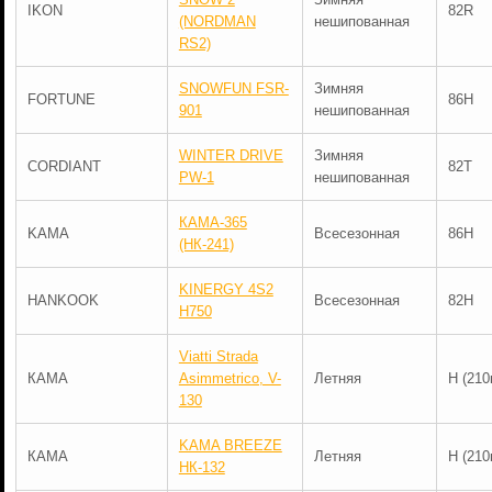
IKON
82R
(NORDMAN
нешипованная
RS2)
SNOWFUN FSR-
Зимняя
FORTUNE
86H
901
нешипованная
WINTER DRIVE
Зимняя
CORDIANT
82T
PW-1
нешипованная
КАМА-365
KAMA
Всесезонная
86H
(НК-241)
KINERGY 4S2
HANKOOK
Всесезонная
82H
H750
Viatti Strada
КАМА
Asimmetrico, V-
Летняя
H (210
130
KAMA BREEZE
КАМА
Летняя
H (210
НК-132