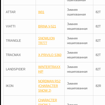
ошипованная
Зимняя
ATTAR
W01
82T
ошипованная
Зимняя
VIATTI
BRINA V-521
82T
нешипованная
SNOWLION
Зимняя
TRIANGLE
82T
TR777
нешипованная
Зимняя
TRACMAX
X-PRIVILO S360
82T
нешипованная
WINTERTRAXX
Зимняя
LANDSPIDER
82T
H/P
нешипованная
NORDMAN RS2
Зимняя
IKON
(CHARACTER
82R
нешипованная
SNOW 2)
CHARACTER
SNOW 2
Зимняя