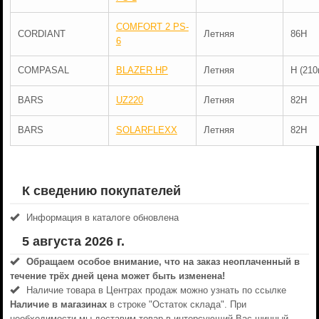
COMFORT 2 PS-
CORDIANT
Летняя
86H
6
COMPASAL
BLAZER HP
Летняя
H (210
BARS
UZ220
Летняя
82H
BARS
SOLARFLEXX
Летняя
82H
К сведению покупателей
Информация в каталоге обновлена
5 августа 2026 г.
Обращаем особое внимание, что на заказ неоплаченный в
течениe трёх дней цена может быть изменена!
Наличие товара в Центрах продаж можно узнать по ссылке
Наличие в магазинах
в строке "Остаток склада". При
необходимости мы доставим товар в интерсующий Вас шинный