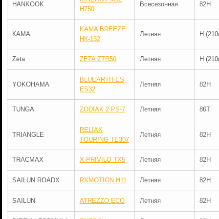
HANKOOK
Всесезонная
82H
H750
KAMA BREEZE
КАМА
Летняя
H (210
НК-132
Zeta
ZETA ZTR50
Летняя
H (210
BLUEARTH-ES
YOKOHAMA
Летняя
82H
ES32
TUNGA
ZODIAK 2 PS-7
Летняя
86T
RELIAX
TRIANGLE
Летняя
82H
TOURING TE307
TRACMAX
X-PRIVILO TX5
Летняя
82H
SAILUN ROADX
RXMOTION H11
Летняя
82H
SAILUN
ATREZZO ECO
Летняя
82H