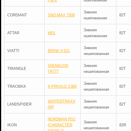
PW-2
ошипованная
Зимняя
CORDIANT
SNO-MAX 7000
82T
ошипованная
Зимняя
ATTAR
W01
82T
ошипованная
Зимняя
VIATTI
BRINA V-521
82T
нешипованная
SNOWLION
Зимняя
TRIANGLE
82T
TR777
нешипованная
Зимняя
TRACMAX
X-PRIVILO S360
82T
нешипованная
WINTERTRAXX
Зимняя
LANDSPIDER
82T
H/P
нешипованная
NORDMAN RS2
Зимняя
IKON
(CHARACTER
82R
нешипованная
SNOW 2)