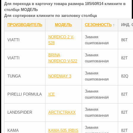
Для перехода в карточку товара размера 185/60R14 кликните в
столбце МОДЕЛЬ
Для сортировки кликните по заголовку столбца
ПРОИЗВОДИТЕЛЬ
МОДЕЛЬ
СЕЗОННОСТЬ
↑
ИНД. 
NORDICO 2 V-
Зимняя
VIATTI
86T
528
ошипованная
BRINA
Зимняя
VIATTI
82T
NORDICO V-522
ошипованная
Зимняя
TUNGA
NORDWAY 3
82Q
ошипованная
Зимняя
PIRELLI FORMULA
ICE
82T
ошипованная
Зимняя
LANDSPIDER
ARCTICTRAXX
82T
ошипованная
Зимняя
KAMA
КАМА-505 IRBIS
82T