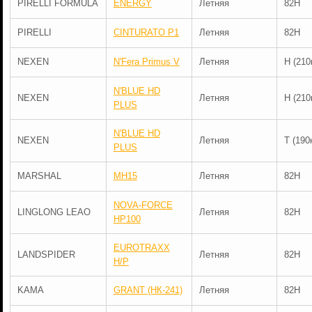
PIRELLI FORMULA
ENERGY
Летняя
82H
PIRELLI
CINTURATO P1
Летняя
82H
NEXEN
N'Fera Primus V
Летняя
H (210
N'BLUE HD
NEXEN
Летняя
H (210
PLUS
N'BLUE HD
NEXEN
Летняя
T (190
PLUS
MARSHAL
MH15
Летняя
82H
NOVA-FORCE
LINGLONG LEAO
Летняя
82H
HP100
EUROTRAXX
LANDSPIDER
Летняя
82H
H/P
KAMA
GRANT (НК-241)
Летняя
82H