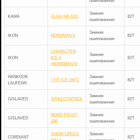
ошипованная
Зимняя
KAMA
ALGA (НК-531)
82T
ошипованная
Зимняя
IKON
NORDMAN 5
82T
ошипованная
CHARACTER
Зимняя
IKON
ICE 5
82T
ошипованная
(NORDMAN 5)
HANKOOK
Зимняя
I FIT ICE LW71
82T
LAUFENN
ошипованная
Зимняя
GISLAVED
SPIKECONTROL
82T
ошипованная
NORD FROST
Зимняя
GISLAVED
82T
200
ошипованная
SNOW CROSS
Зимняя
CORDIANT
82T