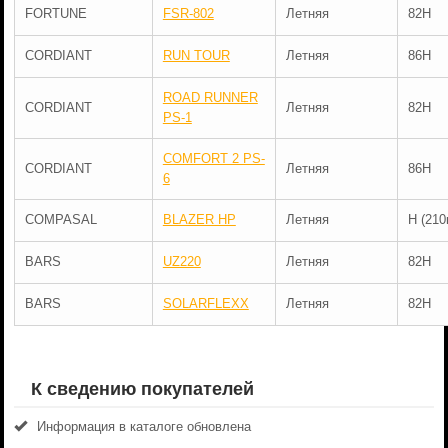
FORTUNE
FSR-802
Летняя
82H
CORDIANT
RUN TOUR
Летняя
86H
ROAD RUNNER
CORDIANT
Летняя
82H
PS-1
COMFORT 2 PS-
CORDIANT
Летняя
86H
6
COMPASAL
BLAZER HP
Летняя
H (210
BARS
UZ220
Летняя
82H
BARS
SOLARFLEXX
Летняя
82H
К сведению покупателей
Информация в каталоге обновлена