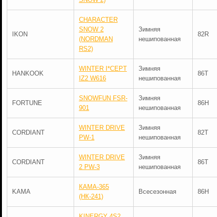
CHARACTER
SNOW 2
Зимняя
IKON
82R
(NORDMAN
нешипованная
RS2)
WINTER I*CEPT
Зимняя
HANKOOK
86T
IZ2 W616
нешипованная
SNOWFUN FSR-
Зимняя
FORTUNE
86H
901
нешипованная
WINTER DRIVE
Зимняя
CORDIANT
82T
PW-1
нешипованная
WINTER DRIVE
Зимняя
CORDIANT
86T
2 PW-3
нешипованная
КАМА-365
KAMA
Всесезонная
86H
(НК-241)
KINERGY 4S2