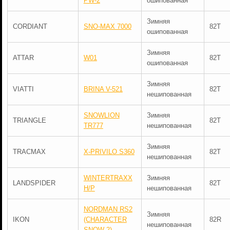
PW-2
ошипованная
Зимняя
CORDIANT
SNO-MAX 7000
82T
ошипованная
Зимняя
ATTAR
W01
82T
ошипованная
Зимняя
VIATTI
BRINA V-521
82T
нешипованная
SNOWLION
Зимняя
TRIANGLE
82T
TR777
нешипованная
Зимняя
TRACMAX
X-PRIVILO S360
82T
нешипованная
WINTERTRAXX
Зимняя
LANDSPIDER
82T
H/P
нешипованная
NORDMAN RS2
Зимняя
IKON
(CHARACTER
82R
нешипованная
SNOW 2)