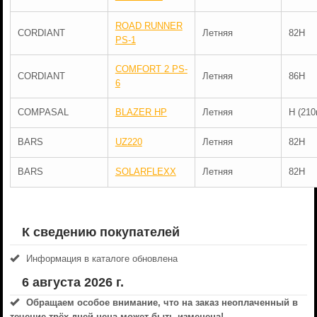
ROAD RUNNER
CORDIANT
Летняя
82H
PS-1
COMFORT 2 PS-
CORDIANT
Летняя
86H
6
COMPASAL
BLAZER HP
Летняя
H (210
BARS
UZ220
Летняя
82H
BARS
SOLARFLEXX
Летняя
82H
К сведению покупателей
Информация в каталоге обновлена
6 августа 2026 г.
Обращаем особое внимание, что на заказ неоплаченный в
течениe трёх дней цена может быть изменена!