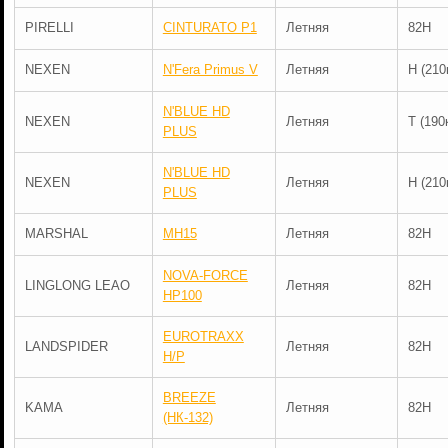
PIRELLI
CINTURATO P1
Летняя
82H
NEXEN
N'Fera Primus V
Летняя
H (210
N'BLUE HD
NEXEN
Летняя
T (190
PLUS
N'BLUE HD
NEXEN
Летняя
H (210
PLUS
MARSHAL
MH15
Летняя
82H
NOVA-FORCE
LINGLONG LEAO
Летняя
82H
HP100
EUROTRAXX
LANDSPIDER
Летняя
82H
H/P
BREEZE
KAMA
Летняя
82H
(НК-132)