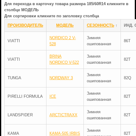
Для перехода в карточку товара размера 185/60R14 кликните в
столбце МОДЕЛЬ
Для сортировки кликните по заголовку столбца
ПРОИЗВОДИТЕЛЬ
МОДЕЛЬ
СЕЗОННОСТЬ
↑
ИНД. 
NORDICO 2 V-
Зимняя
VIATTI
86T
528
ошипованная
BRINA
Зимняя
VIATTI
82T
NORDICO V-522
ошипованная
Зимняя
TUNGA
NORDWAY 3
82Q
ошипованная
Зимняя
PIRELLI FORMULA
ICE
82T
ошипованная
Зимняя
LANDSPIDER
ARCTICTRAXX
82T
ошипованная
Зимняя
KAMA
КАМА-505 IRBIS
82T