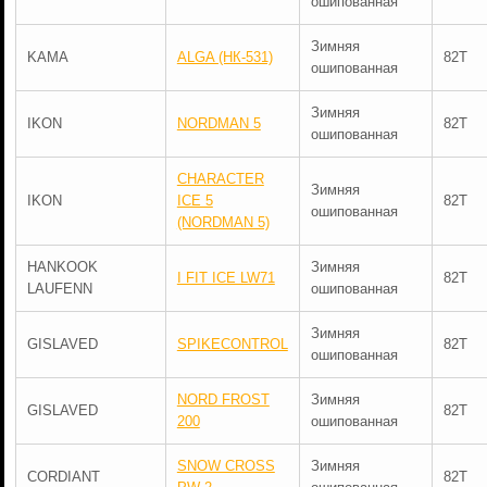
ошипованная
Зимняя
KAMA
ALGA (НК-531)
82T
ошипованная
Зимняя
IKON
NORDMAN 5
82T
ошипованная
CHARACTER
Зимняя
IKON
ICE 5
82T
ошипованная
(NORDMAN 5)
HANKOOK
Зимняя
I FIT ICE LW71
82T
LAUFENN
ошипованная
Зимняя
GISLAVED
SPIKECONTROL
82T
ошипованная
NORD FROST
Зимняя
GISLAVED
82T
200
ошипованная
SNOW CROSS
Зимняя
CORDIANT
82T