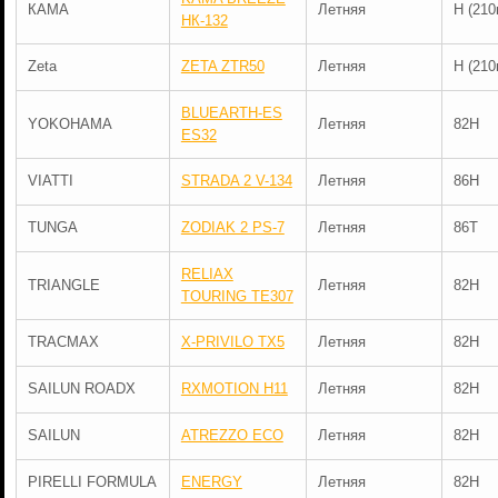
КАМА
Летняя
H (210
НК-132
Zeta
ZETA ZTR50
Летняя
H (210
BLUEARTH-ES
YOKOHAMA
Летняя
82H
ES32
VIATTI
STRADA 2 V-134
Летняя
86H
TUNGA
ZODIAK 2 PS-7
Летняя
86T
RELIAX
TRIANGLE
Летняя
82H
TOURING TE307
TRACMAX
X-PRIVILO TX5
Летняя
82H
SAILUN ROADX
RXMOTION H11
Летняя
82H
SAILUN
ATREZZO ECO
Летняя
82H
PIRELLI FORMULA
ENERGY
Летняя
82H