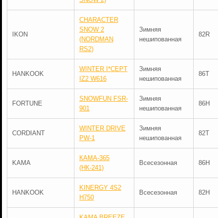
CHARACTER
SNOW 2
Зимняя
IKON
82R
(NORDMAN
нешипованная
RS2)
WINTER I*CEPT
Зимняя
HANKOOK
86T
IZ2 W616
нешипованная
SNOWFUN FSR-
Зимняя
FORTUNE
86H
901
нешипованная
WINTER DRIVE
Зимняя
CORDIANT
82T
PW-1
нешипованная
КАМА-365
KAMA
Всесезонная
86H
(НК-241)
KINERGY 4S2
HANKOOK
Всесезонная
82H
H750
KAMA BREEZE