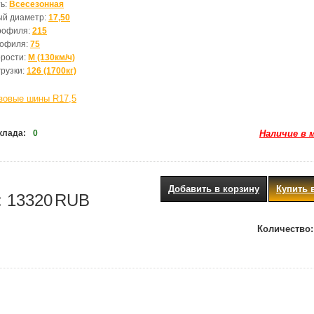
ь:
Всесезонная
ый диаметр:
17,50
рофиля:
215
рофиля:
75
орости:
M (130км/ч)
грузки:
126 (1700кг)
зовые шины R17,5
клада:
0
Наличие в 
Добавить в корзину
Купить 
:
13320
RUB
Количество: