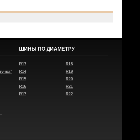
ШИНЫ ПО ДИАМЕТРУ
R13
R18
пучка"
R14
R19
R15
R20
R16
R21
R17
R22