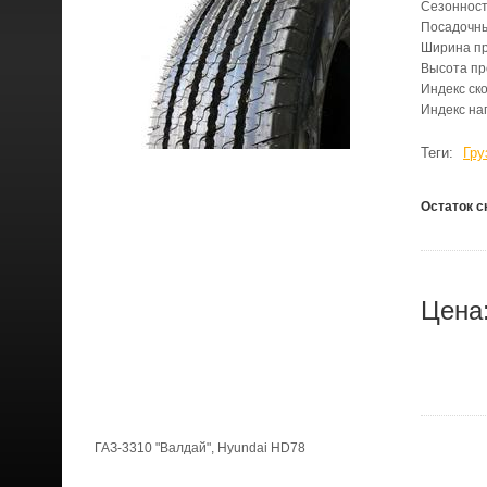
Сезонност
Посадочн
Ширина п
Высота п
Индекс ск
Индекс на
Теги:
Гру
Остаток с
Цена
ГАЗ-3310 "Валдай", Hyundai HD78