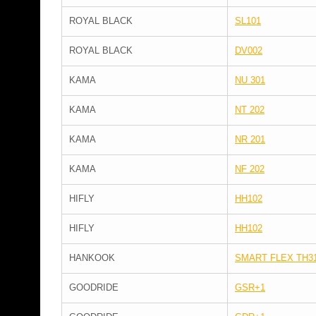
ROYAL BLACK
SL101
ROYAL BLACK
DV002
KAMA
NU 301
KAMA
NT 202
KAMA
NR 201
KAMA
NF 202
HIFLY
HH102
HIFLY
HH102
HANKOOK
SMART FLEX TH3
GOODRIDE
GSR+1