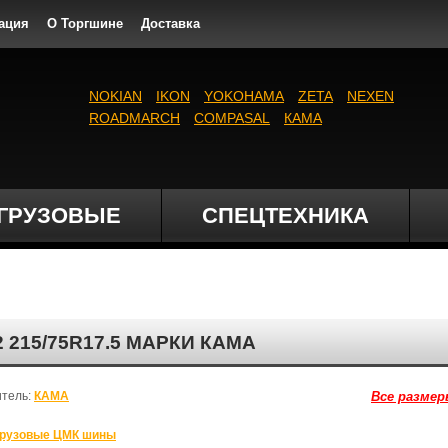
ация
О Торгшине
Доставка
NOKIAN
IKON
YOKOHAMA
ZETA
NEXEN
ROADMARCH
COMPASAL
КАМА
ГРУЗОВЫЕ
СПЕЦТЕХНИКА
215/75R17.5 МАРКИ КАМА
итель:
КАМА
Все размер
рузовые ЦМК шины