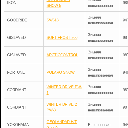
IKON
98
SNOW 5
нешипованная
Зимняя
GOODRIDE
SW618
94
нешипованная
Зимняя
GISLAVED
SOFT FROST 200
98
нешипованная
Зимняя
GISLAVED
ARCTICCONTROL
98
нешипованная
Зимняя
FORTUNE
POLARO SNOW
94
нешипованная
WINTER DRIVE PW-
Зимняя
CORDIANT
98
1
нешипованная
WINTER DRIVE 2
Зимняя
CORDIANT
98
PW-3
нешипованная
GEOLANDAR H/T
YOKOHAMA
Всесезонная
94
G900A