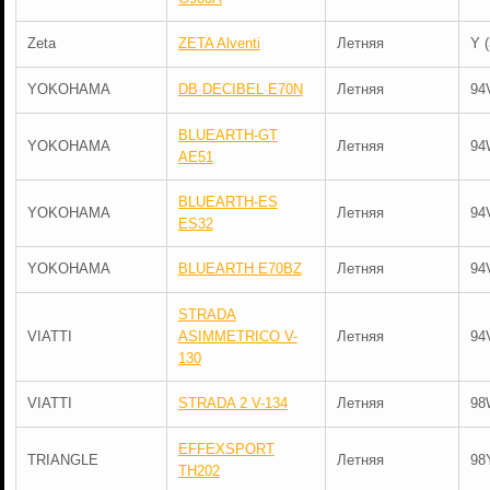
Zeta
ZETA Alventi
Летняя
Y 
YOKOHAMA
DB DECIBEL E70N
Летняя
94
BLUEARTH-GT
YOKOHAMA
Летняя
94
AE51
BLUEARTH-ES
YOKOHAMA
Летняя
94
ES32
YOKOHAMA
BLUEARTH E70BZ
Летняя
94
STRADA
VIATTI
ASIMMETRICO V-
Летняя
94
130
VIATTI
STRADA 2 V-134
Летняя
98
EFFEXSPORT
TRIANGLE
Летняя
98
TH202