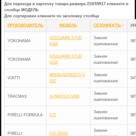
Для перехода в карточку товара размера 215/55R17 кликните в
столбце МОДЕЛЬ
Для сортировки кликните по заголовку столбца
ПРОИЗВОДИТЕЛЬ
МОДЕЛЬ
СЕЗОННОСТЬ
↑
ИН
ICEGUARD STUD
Зимняя
YOKOHAMA
98
IG65
ошипованная
ICEGUARD STUD
Зимняя
YOKOHAMA
98
IG55
ошипованная
BRINA NORDICO V-
Зимняя
VIATTI
94
522
ошипованная
Зимняя
TRACMAX
X-PRIVILO S500
98
ошипованная
Зимняя
PIRELLI FORMULA
ICE
98
ошипованная
Зимняя
PIRELLI
ICE ZERO
98