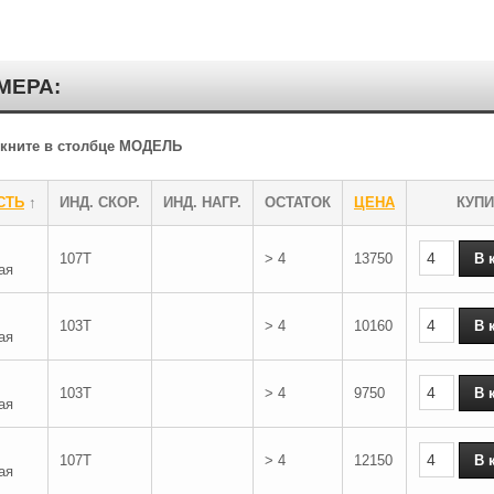
МЕРА:
ликните в столбце МОДЕЛЬ
СТЬ
↑
ИНД. СКОР.
ИНД. НАГР.
ОСТАТОК
ЦЕНА
КУПИ
107T
> 4
13750
ая
103T
> 4
10160
ая
103T
> 4
9750
ая
107T
> 4
12150
ая