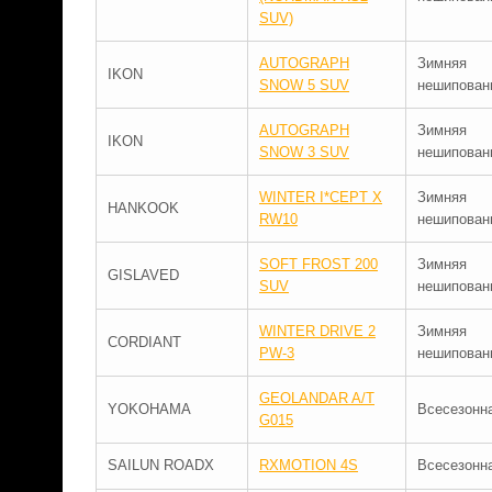
SUV)
AUTOGRAPH
Зимняя
IKON
SNOW 5 SUV
нешипован
AUTOGRAPH
Зимняя
IKON
SNOW 3 SUV
нешипован
WINTER I*CEPT X
Зимняя
HANKOOK
RW10
нешипован
SOFT FROST 200
Зимняя
GISLAVED
SUV
нешипован
WINTER DRIVE 2
Зимняя
CORDIANT
PW-3
нешипован
GEOLANDAR A/T
YOKOHAMA
Всесезонн
G015
SAILUN ROADX
RXMOTION 4S
Всесезонн