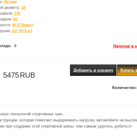
ь:
Летняя
ый диаметр:
18
рофиля:
235
рофиля:
60
орости:
W (270км/ч)
грузки:
107 (975 кг)
клада:
0
Наличие в 
Добавить в корзину
Купить 
:
5475
RUB
Количество:
ичных технологий спортивных шин.
нструкции, которая помогает выдерживать нагрузку автомобиля на высок
ние при создании этой спортивной шины, тем самым удалось добиться