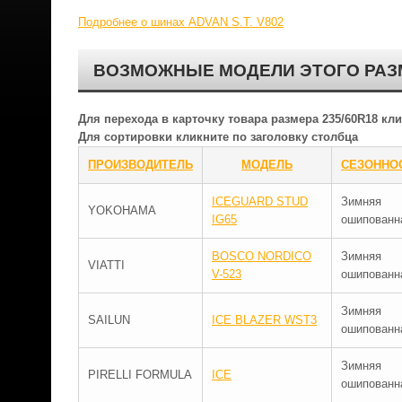
Подробнее о шинах ADVAN S.T. V802
ВОЗМОЖНЫЕ МОДЕЛИ ЭТОГО РАЗ
Для перехода в карточку товара размера 235/60R18 к
Для сортировки кликните по заголовку столбца
ПРОИЗВОДИТЕЛЬ
МОДЕЛЬ
СЕЗОННО
ICEGUARD STUD
Зимняя
YOKOHAMA
IG65
ошипованн
BOSCO NORDICO
Зимняя
VIATTI
V-523
ошипованн
Зимняя
SAILUN
ICE BLAZER WST3
ошипованн
Зимняя
PIRELLI FORMULA
ICE
ошипованн