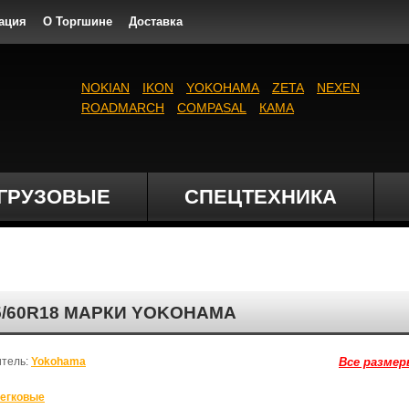
ация
О Торгшине
Доставка
NOKIAN
IKON
YOKOHAMA
ZETA
NEXEN
ROADMARCH
COMPASAL
КАМА
ГРУЗОВЫЕ
СПЕЦТЕХНИКА
35/60R18 МАРКИ YOKOHAMA
итель:
Yokohama
Все размер
егковые