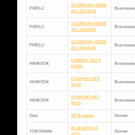
SCORPION VERDE
PIRELLI
Всесезонн
ALL-SEASON
SCORPION VERDE
PIRELLI
Всесезонн
ALL-SEASON
SCORPION VERDE
PIRELLI
Всесезонн
ALL-SEASON
KINERGY 4S2 X
HANKOOK
Всесезонн
H750A
DYNAPRO HPX
HANKOOK
Всесезонн
RA43
DYNAPRO HP2
HANKOOK
Всесезонн
RA33
Zeta
ZETA Impero
Летняя
BLUEARTH-XT
YOKOHAMA
Летняя
AE61