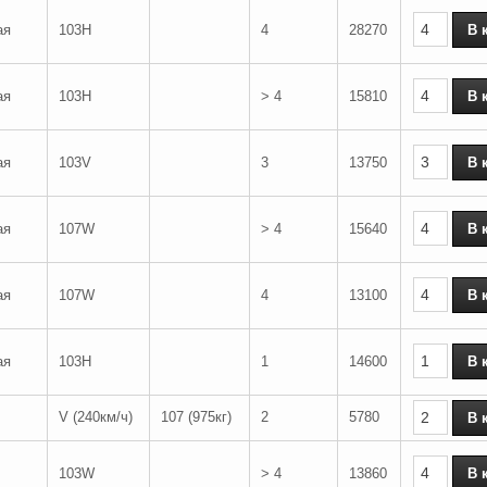
ая
103H
4
28270
ая
103H
> 4
15810
ая
103V
3
13750
ая
107W
> 4
15640
ая
107W
4
13100
ая
103H
1
14600
V (240км/ч)
107 (975кг)
2
5780
103W
> 4
13860