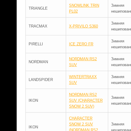
SNOWLINK TRIN
Зимняя
TRIANGLE
PL02
нешипован
Зимняя
TRACMAX
X-PRIVILO S360
нешипован
Зимняя
PIRELLI
ICE ZERO FR
нешипован
NORDMAN RS2
Зимняя
NORDMAN
SUV
нешипован
WINTERTRAXX
Зимняя
LANDSPIDER
SUV
нешипован
NORDMAN RS2
Зимняя
IKON
SUV (CHARACTER
нешипован
SNOW 2 SUV)
CHARACTER
SNOW 2 SUV
Зимняя
IKON
(NORDMAN RS2
нешипован