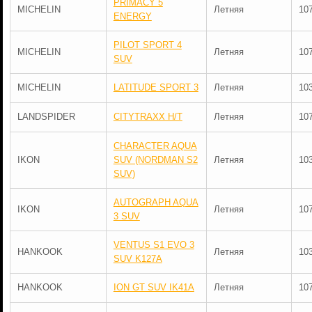
PRIMACY 5
MICHELIN
Летняя
10
ENERGY
PILOT SPORT 4
MICHELIN
Летняя
10
SUV
MICHELIN
LATITUDE SPORT 3
Летняя
10
LANDSPIDER
CITYTRAXX H/T
Летняя
10
CHARACTER AQUA
IKON
SUV (NORDMAN S2
Летняя
10
SUV)
AUTOGRAPH AQUA
IKON
Летняя
10
3 SUV
VENTUS S1 EVO 3
HANKOOK
Летняя
10
SUV K127A
HANKOOK
ION GT SUV IK41A
Летняя
10