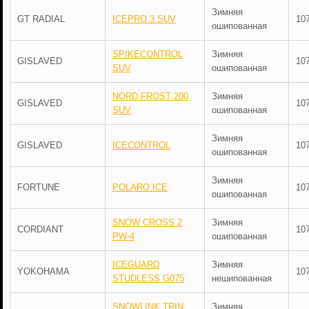
Зимняя
GT RADIAL
ICEPRO 3 SUV
10
ошипованная
SPIKECONTROL
Зимняя
GISLAVED
10
SUV
ошипованная
NORD FROST 200
Зимняя
GISLAVED
10
SUV
ошипованная
Зимняя
GISLAVED
ICECONTROL
10
ошипованная
Зимняя
FORTUNE
POLARO ICE
10
ошипованная
SNOW CROSS 2
Зимняя
CORDIANT
10
PW-4
ошипованная
ICEGUARD
Зимняя
YOKOHAMA
10
STUDLESS G075
нешипованная
SNOWLINK TRIN
Зимняя