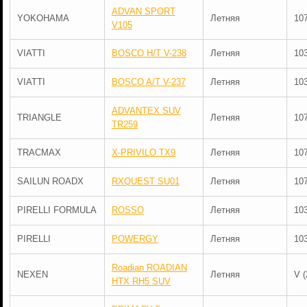
ADVAN SPORT
YOKOHAMA
Летняя
10
V105
VIATTI
BOSCO H/T V-238
Летняя
10
VIATTI
BOSCO A/T V-237
Летняя
10
ADVANTEX SUV
TRIANGLE
Летняя
10
TR259
TRACMAX
X-PRIVILO TX9
Летняя
10
SAILUN ROADX
RXQUEST SU01
Летняя
10
PIRELLI FORMULA
ROSSO
Летняя
10
PIRELLI
POWERGY
Летняя
10
Roadian ROADIAN
NEXEN
Летняя
V (
HTX RH5 SUV