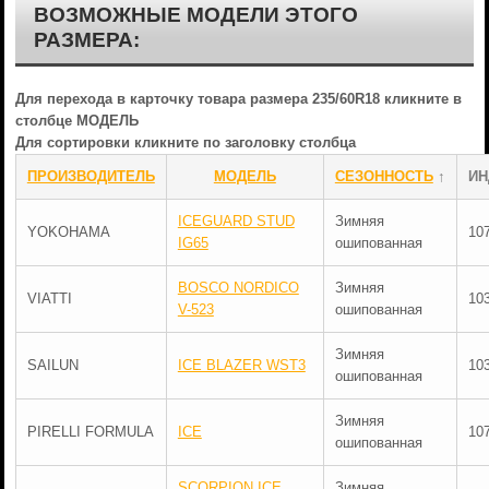
ВОЗМОЖНЫЕ МОДЕЛИ ЭТОГО
РАЗМЕРА:
Для перехода в карточку товара размера 235/60R18 кликните в
столбце МОДЕЛЬ
Для сортировки кликните по заголовку столбца
ПРОИЗВОДИТЕЛЬ
МОДЕЛЬ
СЕЗОННОСТЬ
↑
ИН
ICEGUARD STUD
Зимняя
YOKOHAMA
10
IG65
ошипованная
BOSCO NORDICO
Зимняя
VIATTI
10
V-523
ошипованная
Зимняя
SAILUN
ICE BLAZER WST3
10
ошипованная
Зимняя
PIRELLI FORMULA
ICE
10
ошипованная
SCORPION ICE
Зимняя