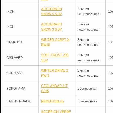
AUTOGRAPH
Зимняя
IKON
10
SNOW 5 SUV
нешипованная
AUTOGRAPH
Зимняя
IKON
10
SNOW 3 SUV
нешипованная
WINTER I*CEPT X
Зимняя
HANKOOK
10
RW10
нешипованная
SOFT FROST 200
Зимняя
GISLAVED
10
SUV
нешипованная
WINTER DRIVE 2
Зимняя
CORDIANT
10
PW-3
нешипованная
GEOLANDAR A/T
YOKOHAMA
Всесезонная
10
G015
SAILUN ROADX
RXMOTION 4S
Всесезонная
10
SCORPION VERDE