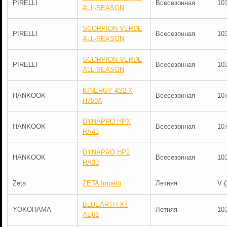
PIRELLI
Всесезонная
10
ALL-SEASON
SCORPION VERDE
PIRELLI
Всесезонная
10
ALL-SEASON
SCORPION VERDE
PIRELLI
Всесезонная
10
ALL-SEASON
KINERGY 4S2 X
HANKOOK
Всесезонная
10
H750A
DYNAPRO HPX
HANKOOK
Всесезонная
10
RA43
DYNAPRO HP2
HANKOOK
Всесезонная
10
RA33
Zeta
ZETA Impero
Летняя
V (
BLUEARTH-XT
YOKOHAMA
Летняя
10
AE61