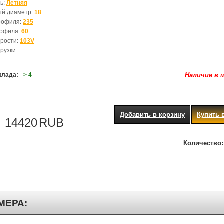
ь:
Летняя
ый диаметр:
18
рофиля:
235
рофиля:
60
орости:
103V
рузки:
клада:
> 4
Наличие в 
Добавить в корзину
Купить 
:
14420
RUB
Количество:
МЕРА: