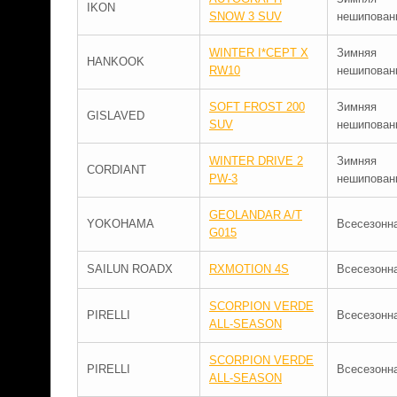
IKON
SNOW 3 SUV
нешипован
WINTER I*CEPT X
Зимняя
HANKOOK
RW10
нешипован
SOFT FROST 200
Зимняя
GISLAVED
SUV
нешипован
WINTER DRIVE 2
Зимняя
CORDIANT
PW-3
нешипован
GEOLANDAR A/T
YOKOHAMA
Всесезонн
G015
SAILUN ROADX
RXMOTION 4S
Всесезонн
SCORPION VERDE
PIRELLI
Всесезонн
ALL-SEASON
SCORPION VERDE
PIRELLI
Всесезонн
ALL-SEASON