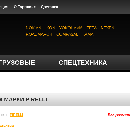
ация
О Торгшине
Доставка
NOKIAN
IKON
YOKOHAMA
ZETA
NEXEN
ROADMARCH
COMPASAL
КАМА
ГРУЗОВЫЕ
СПЕЦТЕХНИКА
 МАРКИ PIRELLI
итель:
PIRELLI
Все размер
егковые