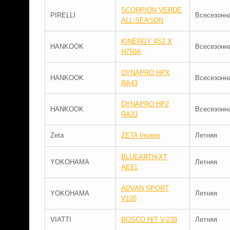
SCORPION VERDE
PIRELLI
Всесезонн
ALL-SEASON
KINERGY 4S2 X
HANKOOK
Всесезонн
H750A
DYNAPRO HPX
HANKOOK
Всесезонн
RA43
DYNAPRO HP2
HANKOOK
Всесезонн
RA33
Zeta
ZETA Impero
Летняя
BLUEARTH-XT
YOKOHAMA
Летняя
AE61
ADVAN SPORT
YOKOHAMA
Летняя
V105
VIATTI
BOSCO H/T V-238
Летняя