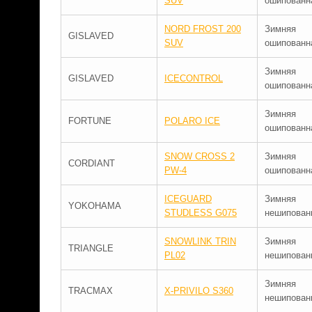
SUV
ошипованн
NORD FROST 200
Зимняя
GISLAVED
SUV
ошипованн
Зимняя
GISLAVED
ICECONTROL
ошипованн
Зимняя
FORTUNE
POLARO ICE
ошипованн
SNOW CROSS 2
Зимняя
CORDIANT
PW-4
ошипованн
ICEGUARD
Зимняя
YOKOHAMA
STUDLESS G075
нешипован
SNOWLINK TRIN
Зимняя
TRIANGLE
PL02
нешипован
Зимняя
TRACMAX
X-PRIVILO S360
нешипован