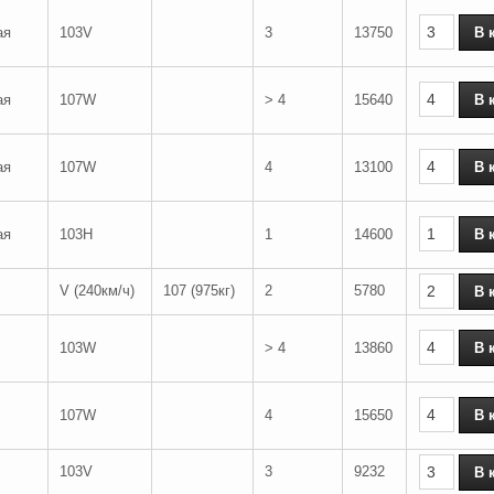
ая
103V
3
13750
ая
107W
> 4
15640
ая
107W
4
13100
ая
103H
1
14600
V (240км/ч)
107 (975кг)
2
5780
103W
> 4
13860
107W
4
15650
103V
3
9232