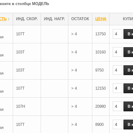
ликните в столбце МОДЕЛЬ
СТЬ
↑
ИНД. СКОР.
ИНД. НАГР.
ОСТАТОК
ЦЕНА
КУПИ
107T
> 4
13750
ая
103T
> 4
10160
ая
103T
> 4
9750
ая
107T
> 4
12150
ая
107H
> 4
20980
ая
107T
> 4
8900
ая