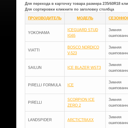
Для перехода в карточку товара размера 235/60R18 к
Для сортировки кликните по заголовку столбца
ПРОИЗВОДИТЕЛЬ
МОДЕЛЬ
СЕЗОННО
ICEGUARD STUD
Зимняя
YOKOHAMA
IG65
ошипованн
BOSCO NORDICO
Зимняя
VIATTI
V-523
ошипованн
Зимняя
SAILUN
ICE BLAZER WST3
ошипованн
Зимняя
PIRELLI FORMULA
ICE
ошипованн
SCORPION ICE
Зимняя
PIRELLI
ZERO 2
ошипованн
Зимняя
LANDSPIDER
ARCTICTRAXX
ошипованн