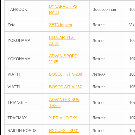
DYNAPRO HP2
HANKOOK
Всесезонная
10
RA33
Zeta
ZETA Impero
Летняя
V (
BLUEARTH-XT
YOKOHAMA
Летняя
10
AE61
ADVAN SPORT
YOKOHAMA
Летняя
10
V105
VIATTI
BOSCO H/T V-238
Летняя
10
VIATTI
BOSCO A/T V-237
Летняя
10
ADVANTEX SUV
TRIANGLE
Летняя
10
TR259
TRACMAX
X-PRIVILO TX9
Летняя
10
SAILUN ROADX
RXQUEST SU01
Летняя
10