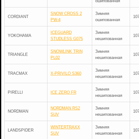
ошипованная
SNOW CROSS 2
Зимняя
CORDIANT
10
PW-4
ошипованная
ICEGUARD
Зимняя
YOKOHAMA
10
STUDLESS G075
нешипованная
SNOWLINK TRIN
Зимняя
TRIANGLE
10
PL02
нешипованная
Зимняя
TRACMAX
X-PRIVILO S360
10
нешипованная
Зимняя
PIRELLI
ICE ZERO FR
10
нешипованная
NORDMAN RS2
Зимняя
NORDMAN
10
SUV
нешипованная
WINTERTRAXX
Зимняя
LANDSPIDER
10
SUV
нешипованная