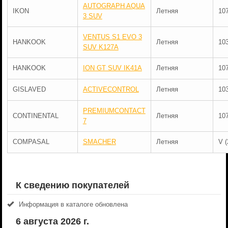
AUTOGRAPH AQUA
IKON
Летняя
10
3 SUV
VENTUS S1 EVO 3
HANKOOK
Летняя
10
SUV K127A
HANKOOK
ION GT SUV IK41A
Летняя
10
GISLAVED
ACTIVECONTROL
Летняя
10
PREMIUMCONTACT
CONTINENTAL
Летняя
10
7
COMPASAL
SMACHER
Летняя
V (
К сведению покупателей
Информация в каталоге обновлена
6 августа 2026 г.