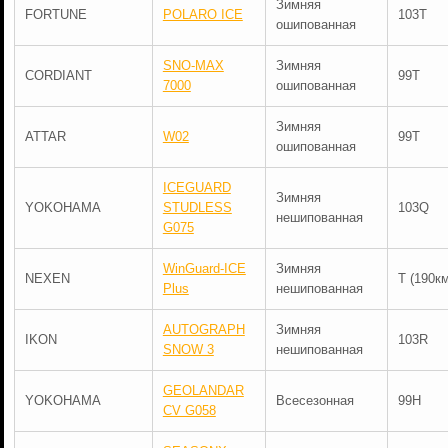
Зимняя
FORTUNE
POLARO ICE
103T
ошипованная
SNO-MAX
Зимняя
CORDIANT
99T
7000
ошипованная
Зимняя
ATTAR
W02
99T
ошипованная
ICEGUARD
Зимняя
YOKOHAMA
STUDLESS
103Q
нешипованная
G075
WinGuard-ICE
Зимняя
NEXEN
T (190км
Plus
нешипованная
AUTOGRAPH
Зимняя
IKON
103R
SNOW 3
нешипованная
GEOLANDAR
YOKOHAMA
Всесезонная
99H
CV G058