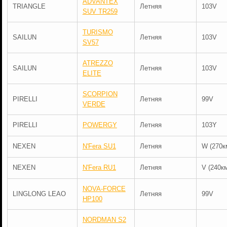
ADVANTEX
TRIANGLE
Летняя
103V
SUV TR259
TURISMO
SAILUN
Летняя
103V
SV57
ATREZZO
SAILUN
Летняя
103V
ELITE
SCORPION
PIRELLI
Летняя
99V
VERDE
PIRELLI
POWERGY
Летняя
103Y
NEXEN
N'Fera SU1
Летняя
W (270к
NEXEN
N'Fera RU1
Летняя
V (240км
NOVA-FORCE
LINGLONG LEAO
Летняя
99V
HP100
NORDMAN S2