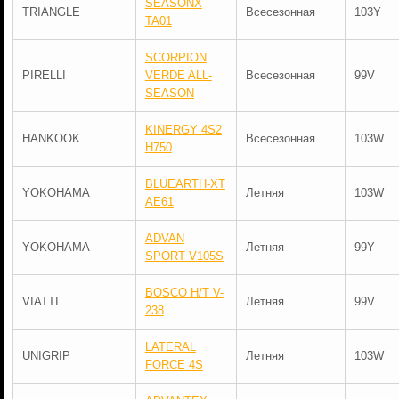
SEASONX
TRIANGLE
Всесезонная
103Y
TA01
SCORPION
PIRELLI
VERDE ALL-
Всесезонная
99V
SEASON
KINERGY 4S2
HANKOOK
Всесезонная
103W
H750
BLUEARTH-XT
YOKOHAMA
Летняя
103W
AE61
ADVAN
YOKOHAMA
Летняя
99Y
SPORT V105S
BOSCO H/T V-
VIATTI
Летняя
99V
238
LATERAL
UNIGRIP
Летняя
103W
FORCE 4S