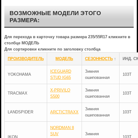
ВОЗМОЖНЫЕ МОДЕЛИ ЭТОГО
РАЗМЕРА:
Для перехода в карточку товара размера 235/55R17 кликните в
столбце МОДЕЛЬ
Для сортировки кликните по заголовку столбца
ПРОИЗВОДИТЕЛЬ
МОДЕЛЬ
СЕЗОННОСТЬ
↑
ИНД. С
ICEGUARD
Зимняя
YOKOHAMA
103T
STUD IG65
ошипованная
X-PRIVILO
Зимняя
TRACMAX
103T
S500
ошипованная
Зимняя
LANDSPIDER
ARCTICTRAXX
103T
ошипованная
NORDMAN 8
SUV
Зимняя
IKON
103T