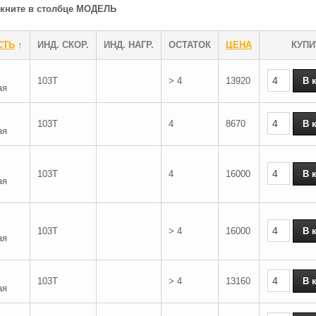
ликните в столбце МОДЕЛЬ
СТЬ
↑
ИНД. СКОР.
ИНД. НАГР.
ОСТАТОК
ЦЕНА
КУПИ
103T
> 4
13920
ая
103T
4
8670
ая
103T
4
16000
ая
103T
> 4
16000
ая
103T
> 4
13160
ая