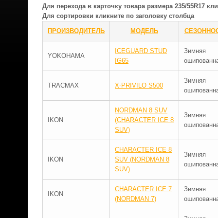
Для перехода в карточку товара размера 235/55R17 к
Для сортировки кликните по заголовку столбца
ПРОИЗВОДИТЕЛЬ
МОДЕЛЬ
СЕЗОННО
ICEGUARD STUD
Зимняя
YOKOHAMA
IG65
ошипованн
Зимняя
TRACMAX
X-PRIVILO S500
ошипованн
NORDMAN 8 SUV
Зимняя
IKON
(CHARACTER ICE 8
ошипованн
SUV)
CHARACTER ICE 8
Зимняя
IKON
SUV (NORDMAN 8
ошипованн
SUV)
CHARACTER ICE 7
Зимняя
IKON
(NORDMAN 7)
ошипованн