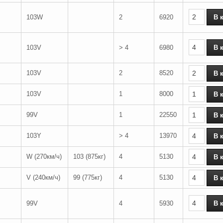
103W
2
6920
103V
> 4
6980
103V
2
8520
103V
1
8000
99V
1
22550
103Y
> 4
13970
W (270км/ч)
103 (875кг)
4
5130
V (240км/ч)
99 (775кг)
4
5130
99V
4
5930