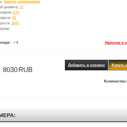
ь:
Зимняя ошипованная
ый диаметр:
17
рофиля:
235
рофиля:
55
орости:
103T
рузки:
клада:
> 4
Наличие в 
Добавить в корзину
Купить 
:
8030
RUB
Количество:
МЕРА: