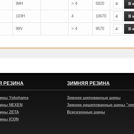
99H
> 4
5820
103H
4
10670
99V
> 4
9570
Я РЕЗИНА
ЗИМНЯЯ РЕЗИНА
шины Yokohama
Зимние шипованные шины
шины NEXEN
Зимние нешипованные шины "ли
шины ZETA
Всесезонные шины
шины ICON