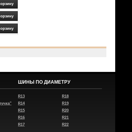
ШИНЫ ПО ДИАМЕТРУ
R13
R18
пучка"
R14
R19
R15
R20
R16
R21
R17
R22