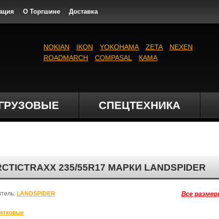
ация
О Торгшине
Доставка
NOKIAN
IKON
YOKOHAMA
ZETA
NEXEN
ROADMARCH
COMPASAL
КАМА
ГРУЗОВЫЕ
СПЕЦТЕХНИКА
TICTRAXX 235/55R17 МАРКИ LANDSPIDER
итель:
LANDSPIDER
Все размер
егковые