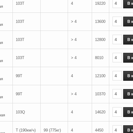
103T
4
19220
ая
103T
> 4
13600
ая
103T
> 4
12800
ая
103T
> 4
8010
ая
99T
4
12100
ая
99T
> 4
10370
ая
103Q
4
14620
ная
T (190км/ч)
99 (775кг)
4
4450