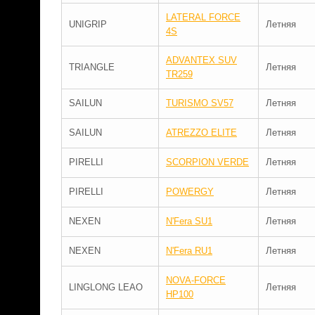
LATERAL FORCE
UNIGRIP
Летняя
4S
ADVANTEX SUV
TRIANGLE
Летняя
TR259
SAILUN
TURISMO SV57
Летняя
SAILUN
ATREZZO ELITE
Летняя
PIRELLI
SCORPION VERDE
Летняя
PIRELLI
POWERGY
Летняя
NEXEN
N'Fera SU1
Летняя
NEXEN
N'Fera RU1
Летняя
NOVA-FORCE
LINGLONG LEAO
Летняя
HP100