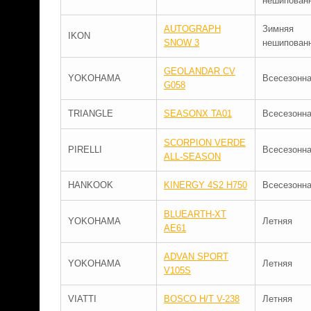
нешипован
AUTOGRAPH
Зимняя
IKON
SNOW 3
нешипован
GEOLANDAR CV
YOKOHAMA
Всесезонн
G058
TRIANGLE
SEASONX TA01
Всесезонн
SCORPION VERDE
PIRELLI
Всесезонн
ALL-SEASON
HANKOOK
KINERGY 4S2 H750
Всесезонн
BLUEARTH-XT
YOKOHAMA
Летняя
AE61
ADVAN SPORT
YOKOHAMA
Летняя
V105S
VIATTI
BOSCO H/T V-238
Летняя