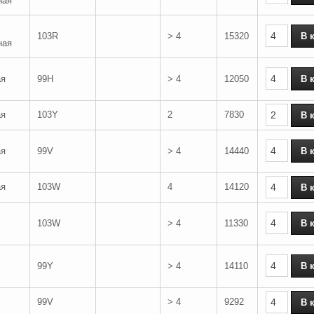
ная
103R
> 4
15320
ная
ая
99H
> 4
12050
ая
103Y
2
7830
ая
99V
> 4
14440
ая
103W
4
14120
103W
> 4
11330
99Y
> 4
14110
99V
> 4
9292