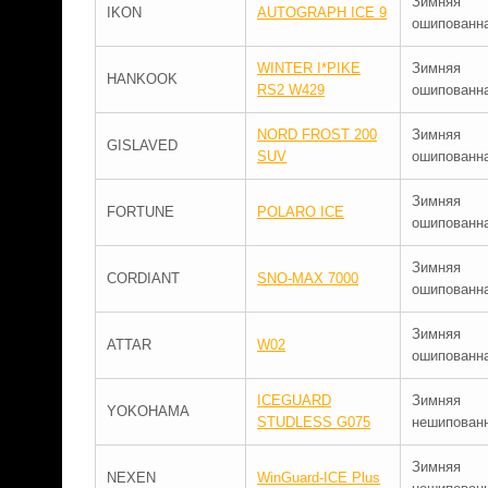
Зимняя
IKON
AUTOGRAPH ICE 9
ошипованн
WINTER I*PIKE
Зимняя
HANKOOK
RS2 W429
ошипованн
NORD FROST 200
Зимняя
GISLAVED
SUV
ошипованн
Зимняя
FORTUNE
POLARO ICE
ошипованн
Зимняя
CORDIANT
SNO-MAX 7000
ошипованн
Зимняя
ATTAR
W02
ошипованн
ICEGUARD
Зимняя
YOKOHAMA
STUDLESS G075
нешипован
Зимняя
NEXEN
WinGuard-ICE Plus