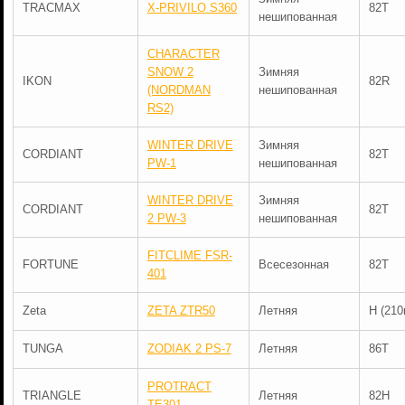
TRACMAX
X-PRIVILO S360
82T
нешипованная
CHARACTER
SNOW 2
Зимняя
IKON
82R
(NORDMAN
нешипованная
RS2)
WINTER DRIVE
Зимняя
CORDIANT
82T
PW-1
нешипованная
WINTER DRIVE
Зимняя
CORDIANT
82T
2 PW-3
нешипованная
FITCLIME FSR-
FORTUNE
Всесезонная
82T
401
Zeta
ZETA ZTR50
Летняя
H (210
TUNGA
ZODIAK 2 PS-7
Летняя
86T
PROTRACT
TRIANGLE
Летняя
82H
TE301