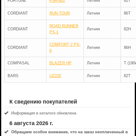
FORTUNE
FSR-801
Летняя
82T
CORDIANT
RUN TOUR
Летняя
86T
ROAD RUNNER
CORDIANT
Летняя
82H
PS-1
COMFORT 2 PS-
CORDIANT
Летняя
86H
6
COMPASAL
BLAZER HP
Летняя
T (190
BARS
UZ220
Летняя
82T
К сведению покупателей
Информация в каталоге обновлена
6 августа 2026 г.
Обращаем особое внимание, что на заказ неоплаченный в