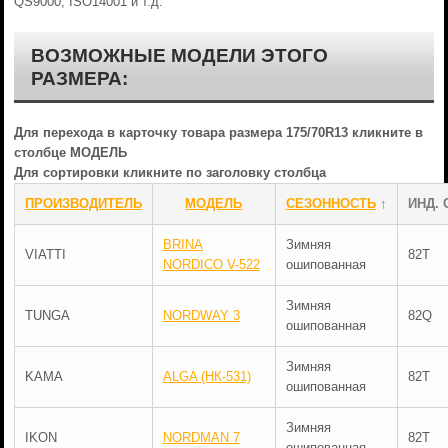
QS9000, ISO14001 и т.д.
ВОЗМОЖНЫЕ МОДЕЛИ ЭТОГО
РАЗМЕРА:
Для перехода в карточку товара размера 175/70R13 кликните в
столбце МОДЕЛЬ
Для сортировки кликните по заголовку столбца
ПРОИЗВОДИТЕЛЬ
МОДЕЛЬ
СЕЗОННОСТЬ
↑
ИНД. 
BRINA
Зимняя
VIATTI
82T
NORDICO V-522
ошипованная
Зимняя
TUNGA
NORDWAY 3
82Q
ошипованная
Зимняя
KAMA
ALGA (НК-531)
82T
ошипованная
Зимняя
IKON
NORDMAN 7
82T
ошипованная