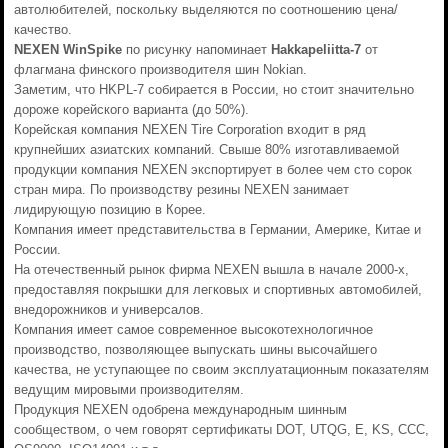
автолюбителей, поскольку выделяются по соотношению цена/
качество.
NEXEN WinSpike
по рисунку напоминает
Hakkapeliitta-7
от
флагмана финского производителя шин Nokian.
Заметим, что HKPL-7 собирается в России, но стоит значительно
дороже корейского варианта (до 50%).
Корейская компания NEXEN Tire Corporation входит в ряд
крупнейших азиатских компаний. Свыше 80% изготавливаемой
продукции компания NEXEN экспортирует в более чем сто сорок
стран мира. По производству резины NEXEN занимает
лидирующую позицию в Корее.
Компания имеет представительства в Германии, Америке, Китае и
России.
На отечественный рынок фирма NEXEN вышла в начале 2000-х,
предоставляя покрышки для легковых и спортивных автомобилей,
внедорожников и универсалов.
Компания имеет самое современное высокотехнологичное
производство, позволяющее выпускать шины высочайшего
качества, не уступающее по своим эксплуатационным показателям
ведущим мировыми производителям.
Продукция NEXEN одобрена международным шинным
сообществом, о чем говорят сертификаты DOT, UTQG, E, KS, CCC,