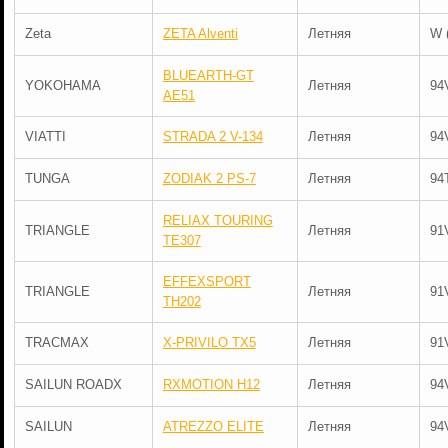
Zeta
ZETA Alventi
Летняя
W 
BLUEARTH-GT
YOKOHAMA
Летняя
94
AE51
VIATTI
STRADA 2 V-134
Летняя
94
TUNGA
ZODIAK 2 PS-7
Летняя
94
RELIAX TOURING
TRIANGLE
Летняя
91
TE307
EFFEXSPORT
TRIANGLE
Летняя
91
TH202
TRACMAX
X-PRIVILO TX5
Летняя
91
SAILUN ROADX
RXMOTION H12
Летняя
94
SAILUN
ATREZZO ELITE
Летняя
94