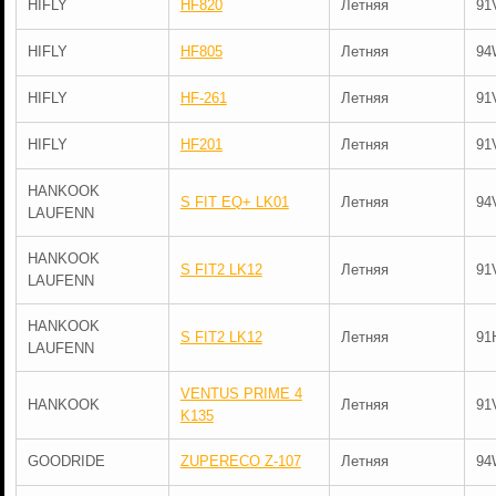
HIFLY
HF820
Летняя
91
HIFLY
HF805
Летняя
94
HIFLY
HF-261
Летняя
91
HIFLY
HF201
Летняя
91
HANKOOK
S FIT EQ+ LK01
Летняя
94
LAUFENN
HANKOOK
S FIT2 LK12
Летняя
91
LAUFENN
HANKOOK
S FIT2 LK12
Летняя
91
LAUFENN
VENTUS PRIME 4
HANKOOK
Летняя
91
K135
GOODRIDE
ZUPERECO Z-107
Летняя
94