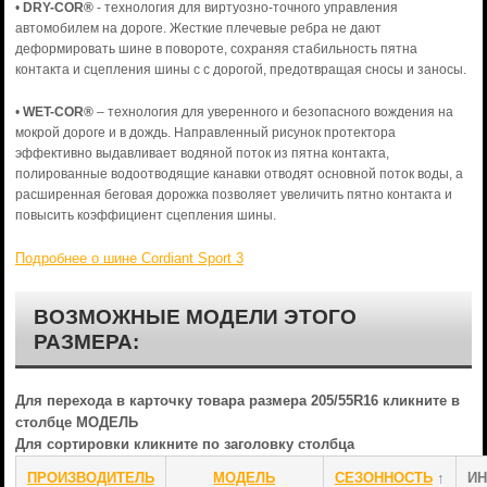
•
DRY-COR®
- технология для виртуозно-точного управления
автомобилем на дороге. Жесткие плечевые ребра не дают
деформировать шине в повороте, сохраняя стабильность пятна
контакта и сцепления шины с с дорогой, предотвращая сносы и заносы.
•
WET-COR®
– технология для уверенного и безопасного вождения на
мокрой дороге и в дождь. Направленный рисунок протектора
эффективно выдавливает водяной поток из пятна контакта,
полированные водоотводящие канавки отводят основной поток воды, а
расширенная беговая дорожка позволяет увеличить пятно контакта и
повысить коэффициент сцепления шины.
Подробнее о шине Cordiant Sport 3
ВОЗМОЖНЫЕ МОДЕЛИ ЭТОГО
РАЗМЕРА:
Для перехода в карточку товара размера 205/55R16 кликните в
столбце МОДЕЛЬ
Для сортировки кликните по заголовку столбца
ПРОИЗВОДИТЕЛЬ
МОДЕЛЬ
СЕЗОННОСТЬ
↑
ИН