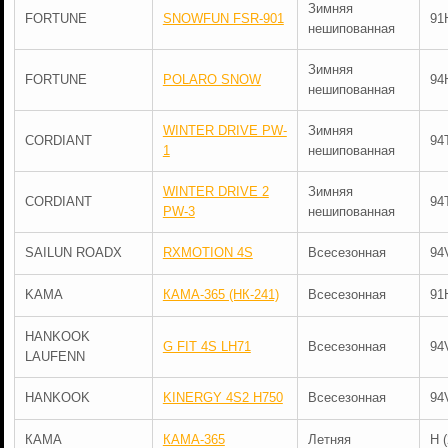
Зимняя
FORTUNE
SNOWFUN FSR-901
91
нешипованная
Зимняя
FORTUNE
POLARO SNOW
94
нешипованная
WINTER DRIVE PW-
Зимняя
CORDIANT
94
1
нешипованная
WINTER DRIVE 2
Зимняя
CORDIANT
94
PW-3
нешипованная
SAILUN ROADX
RXMOTION 4S
Всесезонная
94
KAMA
КАМА-365 (НК-241)
Всесезонная
91
HANKOOK
G FIT 4S LH71
Всесезонная
94
LAUFENN
HANKOOK
KINERGY 4S2 H750
Всесезонная
94
КАМА
КАМА-365
Летняя
H 